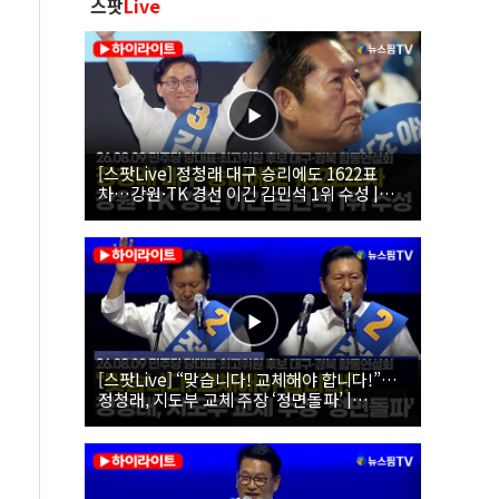
스팟
Live
[스팟Live] 정청래 대구 승리에도 1622표
차…강원·TK 경선 이긴 김민석 1위 수성 |
26.08.09 더불어민주당 당대표·최고위원 후
보 대구·경북 합동연설회
[스팟Live] “맞습니다! 교체해야 합니다!”…
정청래, 지도부 교체 주장 ‘정면돌파’ |
26.08.09 더불어민주당 당대표·최고위원 후
보 대구·경북 합동연설회