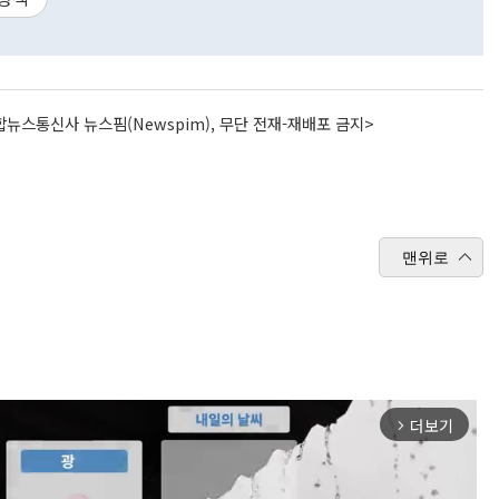
뉴스통신사 뉴스핌(Newspim), 무단 전재-재배포 금지>
맨위로
더보기
arrow_forward_ios