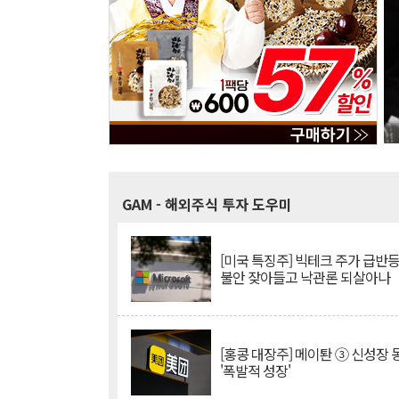
GAM
- 해외주식 투자 도우미
[미국 특징주] 빅테크 주가 급반등..
불안 잦아들고 낙관론 되살아나
[홍콩 대장주] 메이퇀 ③ 신성장
'폭발적 성장'