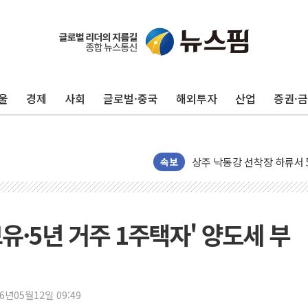
울
경제
사회
글로벌·중국
해외투자
산업
증권·
평택 진위면 공장서 질식사
포항 블루밸리 국가산단에 '
상주 낙동강 선착장 하류서 50
[종합] 김민석, 정청래에 누적 '
속보
민주당 경북도당위원장에 오중
인천서 말다툼 중 어머니 살
김민석, 강원·대구·경북 경선서
보유·5년 거주 1주택자' 양도세 부
[속보] 민주, 강원·대구·경북 
[속보] 민주, 경북 경선 결과 
[속보] 민주, 대구 경선 결과 
26년05월12일 09:49
[속보] 민주, 강원 경선 결과 