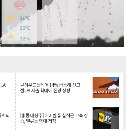
Mute
.AI
클라우드플레어 14% 급등해 신고
점...AI 지출 확대에 전망 상향
 동력의
[홍콩 대장주] 메이퇀② 실적은 고속 상
승, 밸류는 역대 저점