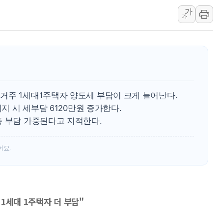
가
정재헌 CEO, SKT 장기고
가
최태원, 노소영에 9440억
하나금융, 명동 소상공인에 
인천시 광복절 현수막 '태
병무청, 보충역 전면 손질…
홈플러스發 대형마트 판매,
거주 1세대1주택자 양도세 부담이 크게 늘어난다.
윤준병·이해민 의원, '정부
폐지 시 세부담 6120만원 증가한다.
'호우·산사태 주의보' 울진 
증 부담 가중된다고 지적한다.
여야, 황희 '버스 하우스' 공
어요.
1세대 1주택자 더 부담"