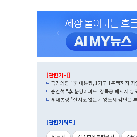
[관련기사]
국민의힘 "李 대통령, 1가구 1주택까지 죄
송언석 "李 분당아파트, 장특공 폐지시 양도
李대통령 "살지도 않는데 양도세 감면은 투
[관련키워드]
양도세
장기보유특별공제
주택