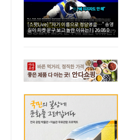
[스팟Live] “자기 이름으로 정당명을…” 송영
길이 피켓 문구 보고 놀란 이유는? | 26.08.09
더불어민주당 당대표·최고위원 후보 대구·경
북 합동연설회