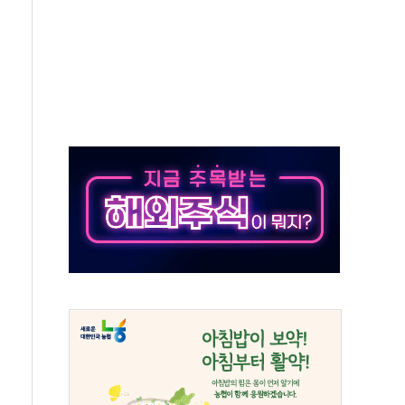
객 400명 맞이…"마음 잇는 시간 되길"
 지급 확정되나…재상고 앞두고 막판 셈법
'행복상자' 전달
극기 거꾸로' 논란…이틀만에 철거
 예술·체육요원 최대 33% 감축
 역대 최대폭 감소한 9.4%↓…유통업계 양극화 심화
 특사'로 콜롬비아 대통령 취임식 참석
시간당 30mm 강한 비...호우 피해 없어
방…野 "청년 우롱 기괴" vs 與 "송구한 해프닝"