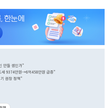
인 만들 셈인가"
세 9374만원→6억458만원 급증"
기 권장 정책"
정책