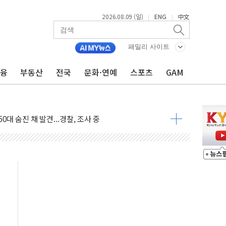
2026.08.09 (일)
ENG
中文
|
|
패밀리 사이트
금융
부동산
전국
문화·연예
스포츠
GAM
고 발생…작업자 1명 숨져
철강 AI융합실증센터' 들어선다
대 숨진 채 발견...경찰, 조사 중
1.48%p' 차 선두 유지...金 46.01% vs 鄭 44.53%
기 당선...합산득표율 68.63%
해 10대 구속…범행 후 반려견도 죽여
 정청래에 승리…金 48.54% vs 鄭 44.40%
경선 결과...김민석 48.54% 정청래 44.40%
발표...김민석 47.37% 정청래 45.71% 송영길 6.92%
발표...정청래 47.82% 김민석 46.35% 송영길 5.83%
발표...김민석 50.30% 정청래 41.94% 송영길 7.76%