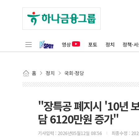
영상
포토
정치
정책·서
홈
정치
국회·정당
"장특공 폐지시 '10년 
담 6120만원 증가"
기사입력 :
2026년05월12일 08:56
최종수정 :
20