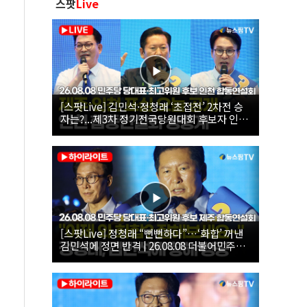
스팟
Live
[스팟Live] 김민석·정청래 ‘초접전’ 2차전 승
자는?...제3차 정기전국당원대회 후보자 인천
합동연설회 생중계 | 26.08.08
[스팟Live] 정청래 “뻔뻔하다”…‘화합’ 꺼낸
김민석에 정면 반격 | 26.08.08 더불어민주당
당대표·최고위원 후보 제주 합동연설회