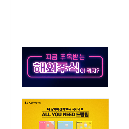
재검토 지시…與 "적극 환영"·野 "졸속 국정"
주의보…10일까지 최대 3.5m 높은 물결
사망 23명…정부, 비상대응기구 가동
, 수도 베이징도 부동산 규제 철폐
위 상승으로 피서객 7명 고립…전원 구조
별똥별 멍' 운영…페르세우스 유성우 관측
시간당 50mm 이상 폭우…호우경보 발효
0대 숨져…온열질환 여부 조사
능시험 오전 집중 편성…체감온도 38도 넘으면 중단
누르기 방지법' 전면 재검토 지시