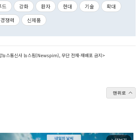
푸드
강화
환자
현대
기술
확대
경쟁력
신제품
뉴스통신사 뉴스핌(Newspim), 무단 전재-재배포 금지>
맨위로
arrow_forward_ios