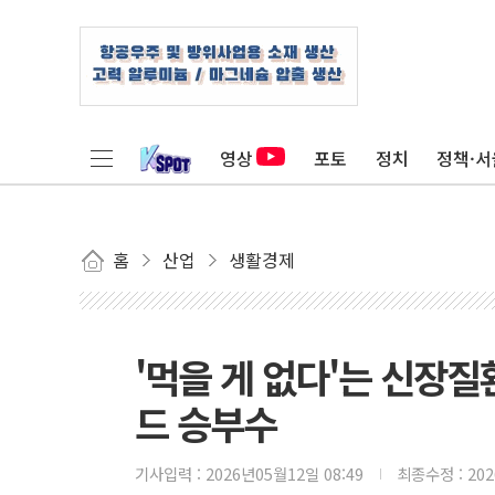
영상
포토
정치
정책·서
홈
산업
생활경제
'먹을 게 없다'는 신장
드 승부수
기사입력 :
2026년05월12일 08:49
최종수정 :
20