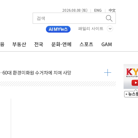
2026.08.08 (토)
ENG
中文
|
|
패밀리 사이트
금융
부동산
전국
문화·연예
스포츠
GAM
만지작…공습 한계·탄약 부족 현실화
 최대 50㎜ 폭우…강원 동해안 강한 비 어어져
…60대 환경미화원 수거차에 치여 사망
흉기 난동…60대 남성 2명 숨져
손해 보는 일 없게"…'결혼 페널티' 22개 과제 손본다
서 모터보트 전복…1명 사망·1명 실종
자 기림의 날 참석..."국제적 시민 연대로 목소리 내야"
질 중 실종 60대 나흘만에 숨진 채 발견
 흉기 살해 10대 아들 체포
 '뻔뻔' 받아친 정청래…제주 연설서 신경전 고조