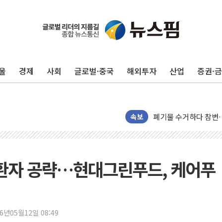
울
경제
사회
글로벌·중국
해외투자
산업
증권·
美, 이란전 출구전략 
강릉·동해·삼척 시간당
폐기물 수거하다 참변
속보
서울 중랑구 주택가서 
李대통령 "결혼 때문에 
여수 오동도 인근 해상
질환자 공략…현대그린푸드, 케어푸
추미애, '위안부' 피해
인천 선재도 갯벌서 해루
인천서 말다툼 중 어머니
26년05월12일 08:49
'화합' 꺼낸 김민석에