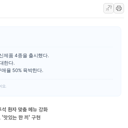
李대통령, ISA 개편 
가
가
동해중부 전 해상 풍랑
연일 폭염에 온열질환 
中 전방위 아파트 부양
인제 용대리 계곡서 수
동해시, 11~14일 '
신제품 4종을 출시했다.
강원 중·남부 동해안 
확대한다.
청양 밭에서 일하던 9
매율 50% 육박한다.
폭염에 車 운전면허 기
李대통령, 'ISA·주가
어요.
석 환자 맞춤 메뉴 강화
'맛있는 한 끼' 구현