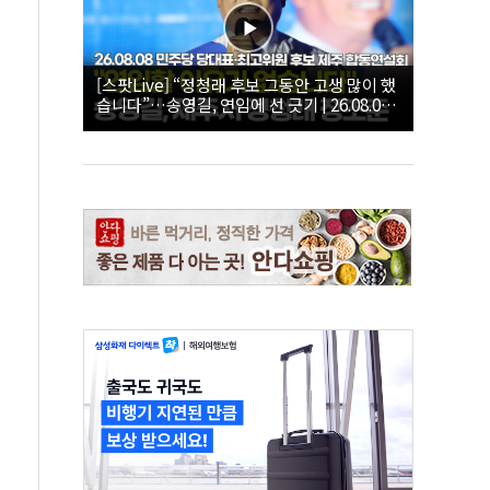
[스팟Live] “정청래 후보 그동안 고생 많이 했
습니다”…송영길, 연임에 선 긋기 | 26.08.08
더불어민주당 당대표·최고위원 후보 제주 합
동연설회