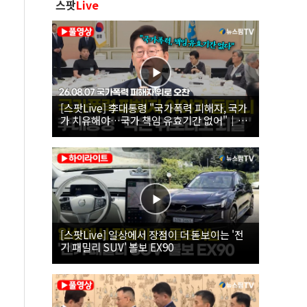
스팟
Live
[스팟Live] 李대통령 "국가폭력 피해자, 국가
가 치유해야…국가 책임 유효기간 없어"｜
26.08.07 국가폭력 피해자 위로 오찬
[스팟Live] 일상에서 장점이 더 돋보이는 '전
기 패밀리 SUV' 볼보 EX90