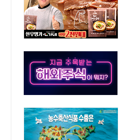
상 기대 후퇴
·태양광주↑ VS 트레이드데스크·웬디스↓
 끝까지 찾겠다"
중 완화 전환점"
적 공급 확대·속도전 총력"
 급등