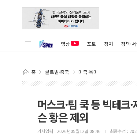
영상
포토
정치
정책·서
홈
글로벌·중국
미국·북미
머스크·팀 쿡 등 빅테크·
슨 황은 제외
기사입력 :
2026년05월12일 08:46
최종수정 :
20