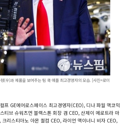
령(우)과 제품을 보여주는 팀 쿡 애플 최고경영자의 모습. [사진=로이
컬프 GE에어로스페이스 최고경영자(CEO), 디나 파월 맥코믹
, 스티브 슈워츠먼 블랙스톤 회장 겸 CEO, 산제이 메로트라 마
, 크리스티아노 아몬 퀄컴 CEO, 라이언 맥이너니 비자 CEO,