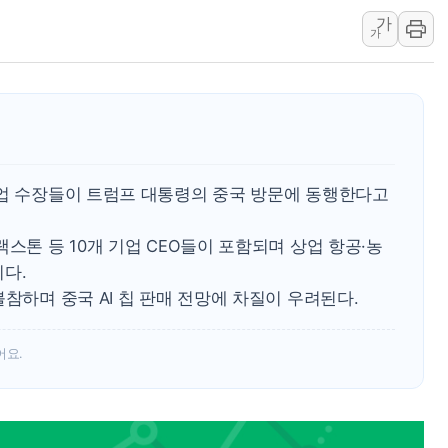
가
[종합] 美 7월 고용 2만3000명 감소 '쇼크'…9월 금리 인
가
[사진] 이슬람 수니파 3개국, 공동방위협정 체결
뉴욕증시 개장 전 특징주...아틀라시안·클라우드플레어
보훈부, 미 DPAA와 MOU… "6·25 미군 실종자 7359명
트럼프 "금리 내려야"…파월 때와 달리 워시엔 톤 낮춰
특정 정치인 측근 포항시 정책특보 내정설...포항시 '시끌'
기업 수장들이 트럼프 대통령의 중국 방문에 동행한다고
李 "해남 태양광, 대한민국 다음 100년 밑거름…수도권 집
李 대통령, '6시간 마라톤 부동산 2차 회의' 주재… "전폭
스톤 등 10개 기업 CEO들이 포함되며 상업 항공·농
트럼프, 中 겨냥 폴리실리콘 관세 15% 부과…美 태양광주
다.
참하며 중국 AI 칩 판매 전망에 차질이 우려된다.
어요.