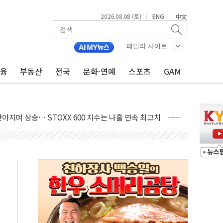
2026.08.08 (토)
ENG
中文
|
|
패밀리 사이트
금융
부동산
전국
문화·연예
스포츠
GAM
최고치
 요구
낮아지며 상승… STOXX 600 지수는 나흘 연속 최고치
세
엘·이란 위협에 맞설 자체 억지력 강화
동
톱'… 美 해상봉쇄 영향
각
체주 '활짝'
스닥 선물 1%대 상승