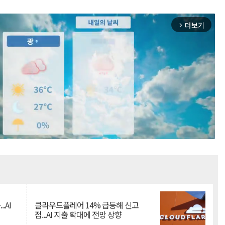
더보기
arrow_forward_ios
Mute
.AI
클라우드플레어 14% 급등해 신고
점...AI 지출 확대에 전망 상향