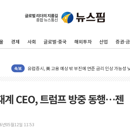
울
경제
사회
글로벌·중국
해외투자
산업
증권·
뉴욕증시, 고용 쇼크에 금리 인상 우려 후퇴…S&P500 
트럼프, 쿡 연준 이사 해임 재추진…"26일까지 의혹 소명"
유럽증시, 美 고용 예상 밖 부진에 연준 금리 인상 가능성 
미 연준 매파 기세 꺾이나…고용 감소에 9월 동결 전망 우
속보
[종합] 이슬람 수니파 3국, '공동방위협정' 체결… 이스라
트럼프, 백신·자폐증 행정명령 검토…"이르면 다음 주"
美 항소법원, 백악관 무도회장 공사 중단 명령…트럼프 제
재계 CEO, 트럼프 방중 동행…젠
이란 핵심 원유 수출항 '하르그섬', 최근 1주일 이상 '올스
美 고용 쇼크에 엔화 장중 급등…시장은 "또 개입했나" 촉
[AI MY 뉴스] 뉴욕 반도체주 프리뷰...美 고용 쇼크에 반도
26년05월12일 11:53
뉴욕증시 프리뷰, 美 고용 쇼크에 금리 인상 우려 후퇴…나