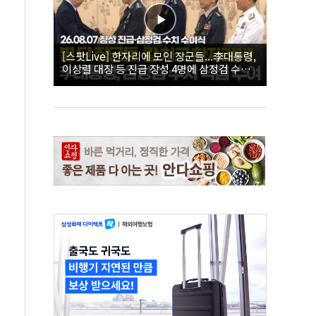
[스팟Live] 한자리에 모인 장군들...李대통령,
이상렬 대장 등 진급 장성 4명에 삼정검 수치
직접 수여｜26.08.07 장성 진급·삼정검 수치
수여식