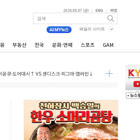
2026.08.07 (금)
ENG
中文
|
|
패밀리 사이트
금융
부동산
전국
문화·연예
스포츠
GAM
 나토 회원국 공격 검토… 거짓 깃발 작전"
재회…로봇·AI 데이터센터·모빌리티 구체화
·아이온큐·도어대시↑ VS 샌디스크·피그마·앱러빈↓
 반대…상법·자본시장법 개정 논의"
 차익실현 속 혼조세...웨스턴디지털·샌디스크↓
에 긴급 안보 점검회의
호르무즈 재개방 기대에 강세
조까지, 상승...호실적 보고 기업 상승세 뚜렷
인 '사파리' 공격… 시민들 공포감 극대화 전략
' 임시 주총 기대감에 홀로 상한가…마진 잔액은 사상 최고
버리지 위험수위…숨은 차입이 더 큰 변수"