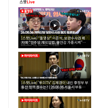
스팟
Live
[스팟Live] *풀영상* 이준석, 보완수사권 폐
지에 "민주당 개악입법, 불안감 가중시켜"｜
26.08.06 개혁신당 보완수사권 폐지 토론회
[스팟Live] '투미TV' 김제경이 내린 李정부 부
동산 정책 점수는? | 26.08.06 서울시 부동산
대토론회