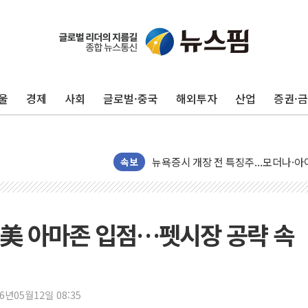
울
경제
사회
글로벌·중국
해외투자
산업
증권·
리투아니아 국방 "러, 우크라 드론으로
구광모, 내주 실리콘밸리서 젠슨 황 
뉴욕증시 개장 전 특징주...모더나
김정관 장관 "영업이익 N% 성과급
속보
뉴욕증시 프리뷰, 미 주가선물 AI주
청와대, 북한 단거리 탄도미사일 발사
금값 7주 만에 최고…美 고용 둔화·
 美 아마존 입점…펫시장 공략 속
[인도증시] 중동 긴장 완화에 실적 호
러, 1인칭시점 드론으로 우크라 민간
[베트남 증시] 지수 하락 속 'DGC
26년05월12일 08:35
'월가의 황제' 다이먼 "금융시장 레