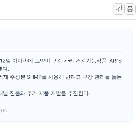
가
양주 섬유염색공장서 화재 1명 중상…
가
김정관 산업부 장관 "주 52시간 손봐
해군 1함대 창설 80주년…지역과 함께
[3보] 북, 원산서 동해로 단거리 탄도
우크라 드론 전술, 중남미 콜롬비아에
동해해경, 독도 해상서 부유물 감긴 
2일 아마존에 고양이 구강 관리 건강기능식품 'ARI'S
주한미군 "오산기지 누출, 백린 아닌 
했다.
구미 폐염산처리업체서 불 2시간30여
억제 주성분 SHMP를 사용해 반려묘 구강 관리를 돕는
해군과 함께하는 '불금전파, 송정' 시
 채널 진출과 추가 제품 개발을 추진한다.
어요.