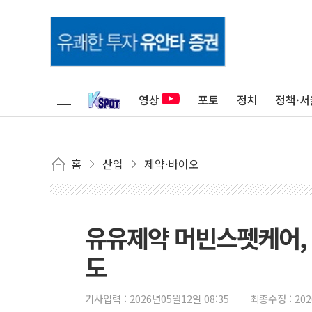
영상
포토
정치
정책·서
홈
산업
제약·바이오
유유제약 머빈스펫케어,
도
기사입력 :
2026년05월12일 08:35
최종수정 :
20