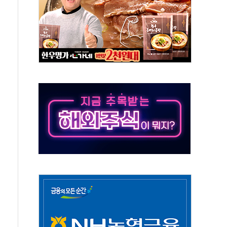
대응 1단계 진압 중
야, 경쟁상대 中과 비교해야"
하는 '선봉'의 대민 봉사
미사일 1발 발사… 올해 10번째·42일 만 도발
 새 안보 위기… 반군·마약카르텔이 습득해 전투 활용
어선 구조
무해한 표면 부식 물질"
분만에 진화...외국인 노동자 숨져
즌2