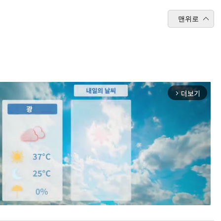
맨위로
더보기
arrow_forward_ios