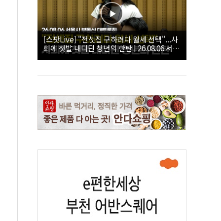
[스팟Live] "전셋집 구하려다 월세 선택"...사
회에 첫발 내디딘 청년의 한탄 | 26.08.06 서울
시 부동산 대토론회