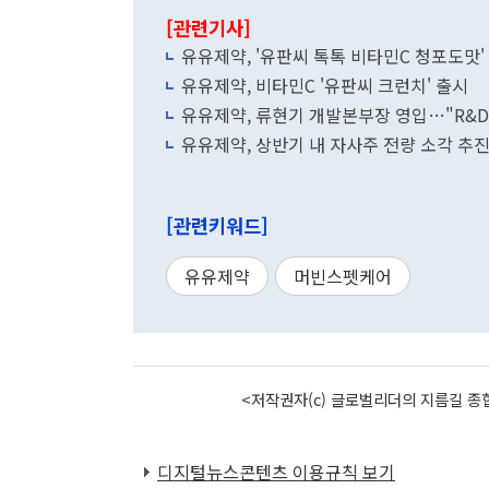
[관련기사]
유유제약, '유판씨 톡톡 비타민C 청포도맛'
유유제약, 비타민C '유판씨 크런치' 출시
유유제약, 류현기 개발본부장 영입…"R&D
유유제약, 상반기 내 자사주 전량 소각 
[관련키워드]
유유제약
머빈스펫케어
<저작권자(c) 글로벌리더의 지름길 종합
디지털뉴스콘텐츠 이용규칙 보기