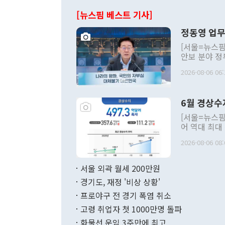
[뉴스핌 베스트 기사]
정동영 업무
[서울=뉴스핌
안보 분야 정
평화공존 발전
2026-08-06 06:
발언 중에는 
언한 것이 있
령은 공개적으
6월 경상수
주의적 희망에
관의 대북 정
[서울=뉴스핌
관 부처 장관
어 역대 최대
관의 무리한 
출 호조로 월
다. [정동영 통일부 장관이 지난달 23일 오후 서울 종로구 정부서울청사에
2026-08-06 08:
료=한국은행] 한국은행이 6일 발표한 '2026년 6월 국제수지(잠정)'에
서 취임 1주년 
면 지난 6월
부 장관 권한
1000만달러
서울 외곽 월세 200만원
발전 구상'을
이에 따라 올
적 갈등 해결
경기도, 재정 '비상 상황'
했다. 경상수
결과 혐오의 
9000만달러
프로야구 전 경기 폭염 취소
년간의 CVI
지 기준 상품
고령 취업자 첫 1000만명 돌파
무너졌다고도 
며 월간 기준
현실을 바꾸는
달러로 38.
화물선 운임 3주만에 최고