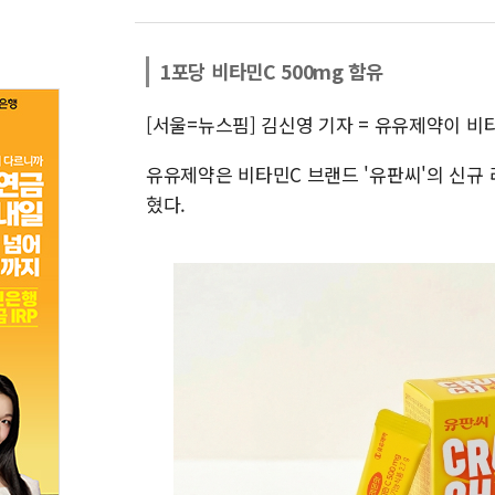
1포당 비타민C 500mg 함유
[서울=뉴스핌] 김신영 기자 = 유유제약이 비
유유제약은 비타민C 브랜드 '유판씨'의 신규
혔다.