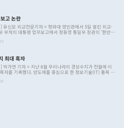
보고 논란
] 유신모 외교전문기자 = 청와대 영빈관에서 5일 열린 외교·
부 부처의 대통령 업무보고에서 정동영 통일부 장관의 '한반도
 구상'과 업무보고 발언이 논란을 빚고 있다. 이날 정 장관의
10
정부 내 조율을 거치지 않은 사안을 정책으로 추진하겠다고 공
는가 하면 사실 관계에 맞지 않은 설명도 있었다. 이재명 대통
로 신중을 기해 달라고 경고했고, 조현 외교부 장관은 '이상
지 최대 흑자
 근거한 비현실적 구상'이라는 비판을 내놨다. 그동안 정 장
책 관련 발언이 물의를 빚은 적은 여러 번 있지만 대통령과 유
] 박가연 기자 = 지난 6월 우리나라의 경상수지가 전월에 이
이 공개적으로 부정적 입장을 표명한 것은 이례적이다. 정 장
 흑자를 기록했다. 반도체를 중심으로 한 정보기술(IT) 품목 수
대북 접근법과 월권을 제어해야 한다는 목소리도 높아지고 있
간 상품수출이 처음으로 1000억달러를 넘어선 영향이다. [자
00
 따르
기자간담회를 하고 있다. [사진=통일부] 2026.07.23 ◆통일
 경상수지는 497억3000만달러 흑자로 집계됐다. 전월(386억
 넘어선 주장 정 장관은 이날 업무보고에서 '한반도 평화공존
)에 이어 두 달 연속 월간 기준 역대 최대 기록을 갈아치웠다.
 설명하면서 이재명 정부 2년차 핵심 과제로 상호 존중·평화
해 상반기 누적 경상수지 흑자는 1910억1000만달러를 기록
·핵 없는 한반도 등 3대 기본 방향을 제시했다. 정 장관은 "대
지 흑자를 견인한 것은 상품수지다. 6월 상품수지는 478억
언어는 멈춰야 한다"면서 주적 용어 대체를 주장했다. 지난 25
 흑자를 기록하며 전월에 이어 역대 최대를 다시 썼다. 국제수
D(완전하고 검증가능하며 되돌릴 수 없는 비핵화) 구도는 이미
수출은 1123억7000만달러로 전년 동월 대비 84.5% 증가하
했다. 또 "현 시점에서 흘러간 선(先)비핵화만 되뇌는 것은
 처음으로 1000억달러를 넘어섰다. 상품수입은 644억8000만
 데 힘이 되지 않는다"고 주장했다. 정 장관은 또 "정전 체제
6% 늘었다. 통관 기준으로는 반도체 수출이 전년 동월 대비