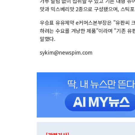
가루 날림 없이 섭취할 수 있고 기존 대형 츄
맛과 믹스베리맛 2종으로 구성됐으며, 스틱포 
우승표 유유제약 e커머스본부장은 "유판씨 
하려는 수요를 겨냥한 제품"이라며 "기존 유
말했다.
sykim@newspim.com