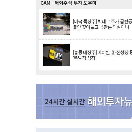
GAM
- 해외주식 투자 도우미
[미국 특징주] 빅테크 주가 급반등..
불안 잦아들고 낙관론 되살아나
[홍콩 대장주] 메이퇀 ③ 신성장
'폭발적 성장'