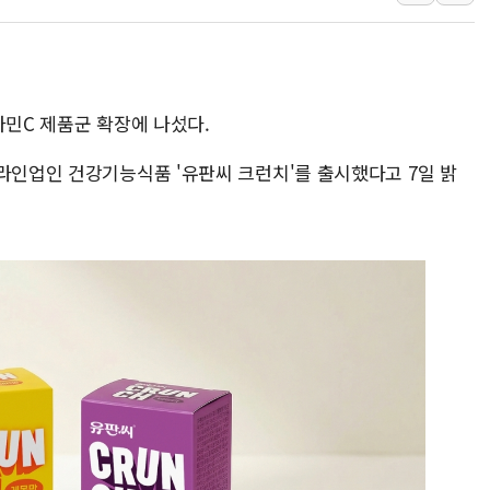
10월 보완수사권 폐지·공소청 출범…피해자들 '범죄 사각
한상협, 업계 개인정보 보안 새판 짠다…'자율규제단체' 
민주당, 오늘 제주·인천 경선 발표...김민석 '재역전' vs 정
타민C 제품군 확장에 나섰다.
뉴욕증시, 고용 쇼크에 금리 인상 우려 후퇴…S&P500 
트럼프, 쿡 연준 이사 해임 재추진…"26일까지 의혹 소명"
 라인업인 건강기능식품 '유판씨 크런치'를 출시했다고 7일 밝
유럽증시, 美 고용 예상 밖 부진에 연준 금리 인상 가능성 
미 연준 매파 기세 꺾이나…고용 감소에 9월 동결 전망 우
[종합] 이슬람 수니파 3국, '공동방위협정' 체결… 이스라
트럼프, 백신·자폐증 행정명령 검토…"이르면 다음 주"