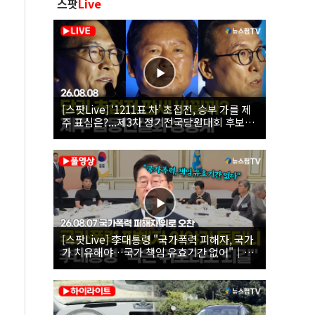
스팟
Live
[스팟Live] ‘1211표 차’ 초접전, 승부 가를 제
주 표심은?...제3차 정기전국당원대회 후보자
제주 합동연설회 생중계 | 26.08.08
[스팟Live] 李대통령 "국가폭력 피해자, 국가
가 치유해야…국가 책임 유효기간 없어"｜
26.08.07 국가폭력 피해자 위로 오찬