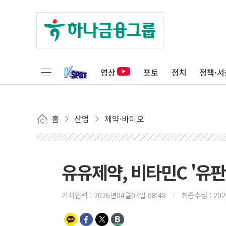
영상
포토
정치
정책·서
홈
산업
제약·바이오
유유제약, 비타민C '유판
기사입력 :
2026년04월07일 08:48
최종수정 :
20