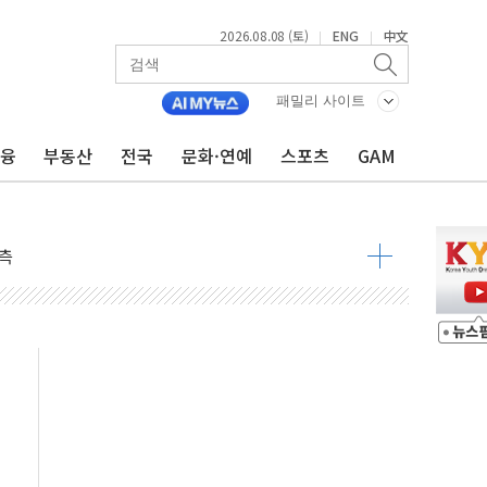
2026.08.08 (토)
ENG
中文
|
|
패밀리 사이트
금융
부동산
전국
문화·연예
스포츠
GAM
 구조
관측
 발효
8도 넘으면 중단
해소될 듯
것"