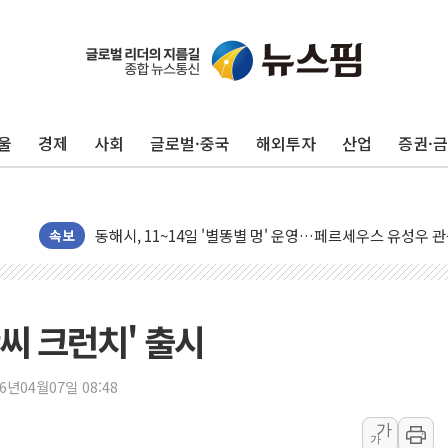
울
경제
사회
글로벌·중국
해외투자
산업
증권·
中 전방위 아파트 부양, 수도 베이징도 부동산 규제 철폐
인제 용대리 계곡서 수위 상승으로 피서객 7명 고립…전원
동해시, 11~14일 '별똥별 멍' 운영…페르세우스 유성우 
강원 중·남부 동해안 시간당 50mm 이상 폭우…호우경보
속보
청양 밭에서 일하던 90대 숨져…온열질환 여부 조사
폭염에 車 운전면허 기능시험 오전 집중 편성…체감온도 3
李대통령, 'ISA·주가누르기 방지법' 전면 재검토 지시
씨 크런치' 출시
'호우 특보' 경북 울진 시간당 20~30mm 강한 비...가뭄 
주말 무더위·열대야 지속…내륙 곳곳 소나기
26년04월07일 08:48
오세훈 "용산공원 주택 검토, 민주당 스스로 원칙 뒤집는 
가
가
충북 주말 무더위 지속…청주·진천 35도, 곳곳 소나기