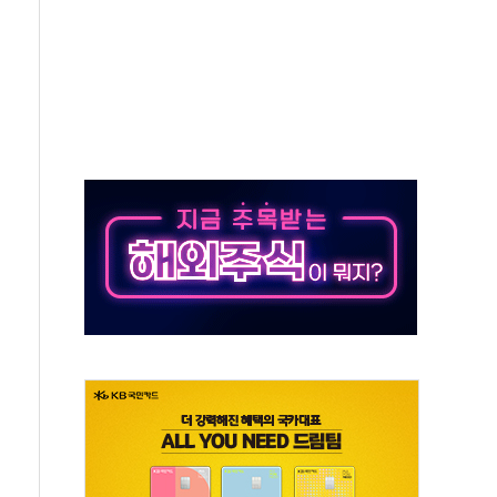
지대' 우려
타진
청래 '격차 확대'
최고치
 요구
낮아지며 상승… STOXX 600 지수는 나흘 연속 최고치
세
엘·이란 위협에 맞설 자체 억지력 강화