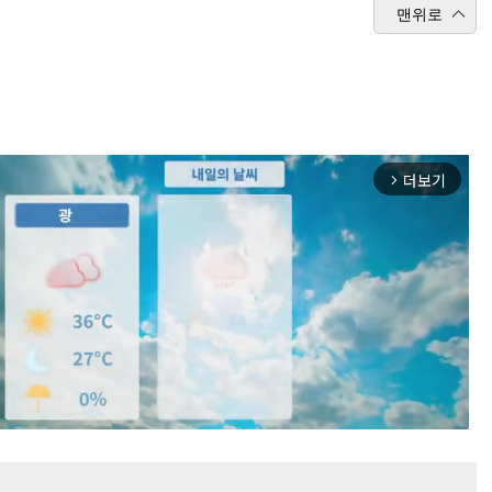
맨위로
더보기
arrow_forward_ios