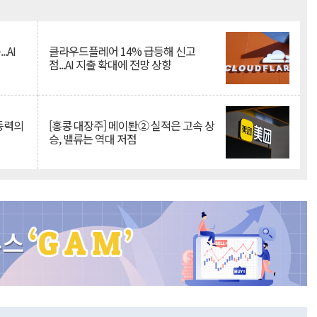
Mute
.AI
클라우드플레어 14% 급등해 신고
점...AI 지출 확대에 전망 상향
 동력의
[홍콩 대장주] 메이퇀② 실적은 고속 상
승, 밸류는 역대 저점