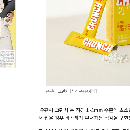
유판씨 크런치 [사진=유유제약]
'유판씨 크런치'는 직경 1~2mm 수준의 초소형
서 씹을 경우 바삭하게 부서지는 식감을 구현한