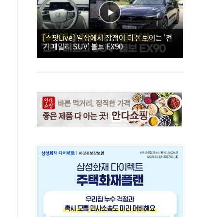
[스팟Live] 일상에서 장점이 더 돋보이는 '전
기 패밀리 SUV' 볼보 EX90