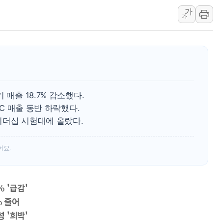
[오늘의 정치일정] 8월 7일(금)
가
[오늘의 국회일정] 상임위·세미나·기
가
이란, 美·이스라엘 선박 호르무즈 
유럽증시, 견조한 실적 소화하며 대부
리투아니아 국방 "러, 우크라 드론
구광모, 내주 실리콘밸리서 젠슨 황
뉴욕증시 개장 전 특징주...모더
 매출 18.7% 감소했다.
김정관 장관 "영업이익 N% 성과
2C 매출 동반 하락했다.
뉴욕증시 프리뷰, 미 주가선물 AI
리더십 시험대에 올랐다.
청와대, 북한 단거리 탄도미사일 발
어요.
% '급감'
% 줄어
 '희박'