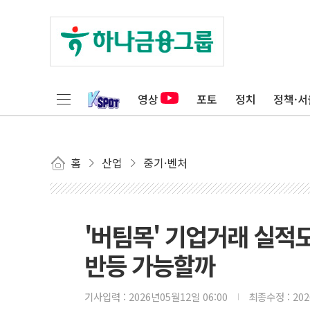
영상
포토
정치
정책·서
홈
산업
중기·벤처
'버팀목' 기업거래 실
반등 가능할까
기사입력 :
2026년05월12일 06:00
최종수정 :
20