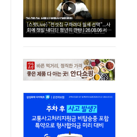
[스팟Live] "전셋집 구하려다 월세 선택"...사
회에 첫발 내디딘 청년의 한탄 | 26.08.06 서울
시 부동산 대토론회