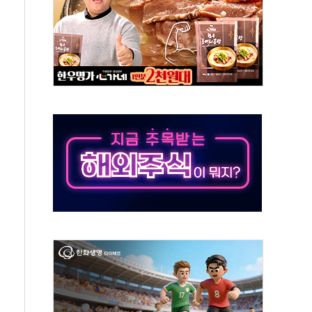
자회견·주요 정당 - 8월 7일
통항 제한 추진…美 "통행 막을 권한 없어"
분 상승… "2분기 기업 순이익 21% 증가" 전망
으로 나토 회원국 공격 검토… 거짓 깃발 작전"
 재회…로봇·AI 데이터센터·모빌리티 구체화
나·아이온큐·도어대시↑ VS 샌디스크·피그마·앱러빈↓
급 반대…상법·자본시장법 개정 논의"
주 차익실현 속 혼조세...웨스턴디지털·샌디스크↓
사에 긴급 안보 점검회의