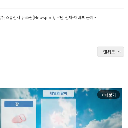
뉴스통신사 뉴스핌(Newspim), 무단 전재-재배포 금지>
맨위로
더보기
arrow_forward_ios