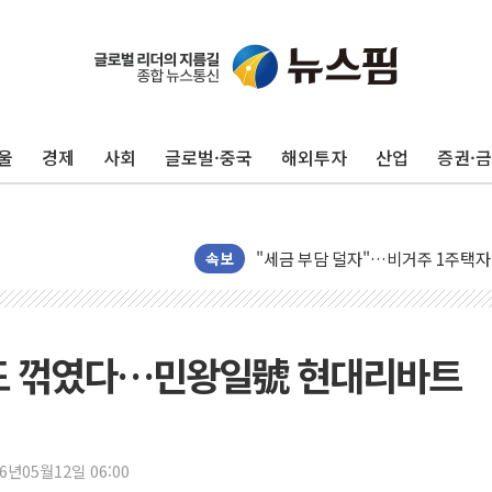
울
경제
사회
글로벌·중국
해외투자
산업
증권·
트럼프, '원정출산 시민권 차단' 
트럼프 "이란전 조만간 끝날 것"…
"세금 부담 덜자"…비거주 1주택자
속보
세금 부담 커진 고가 1주택자…맞
현대리바트, 원가 개선으로 실적 방
[금/유가] 이란의 호르무즈 해협 통
적도 꺾였다…민왕일號 현대리바트
뉴욕증시, 유가·금리 부담에 하락…
이란, 오만과 호르무즈 해협 재개방 
[민주 당권주자 일정] 송영길·정청래
李대통령, 오늘 부동산 정책 점검 
26년05월12일 06:00