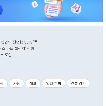
 영업익 전년比 88% '뚝'
작소 아트 챌린지' 진행
비스 도입
사장
사장
대표
업황 한파
건설 경기