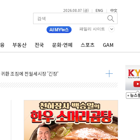
2026.08.07 (금)
ENG
中文
|
|
패밀리 사이트
금융
부동산
전국
문화·연예
스포츠
GAM
행정명령 서명…출생시민권 제한 재시동
군수품 부족설 일축 "막대한 무기 보유"
 귀환 조짐에 전월세시장 '긴장'
교환·재매수·다운사이징 '저울질'
어…다음 과제는 '외형 확대'
항 제한 검토에 유가 3% 급등…금값 보합
다우 5거래일 랠리 '마침표'
합의 막바지.."美와 직접 협상 없어"
·김민석 후보 - 8월 7일
2차 회의…주택 공급 대책 막바지 조율할 듯