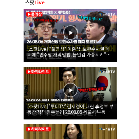
스팟
Live
[스팟Live] *풀영상* 이준석, 보완수사권 폐
지에 "민주당 개악입법, 불안감 가중시켜"｜
26.08.06 개혁신당 보완수사권 폐지 토론회
[스팟Live] '투미TV' 김제경이 내린 李정부 부
동산 정책 점수는? | 26.08.06 서울시 부동산
대토론회