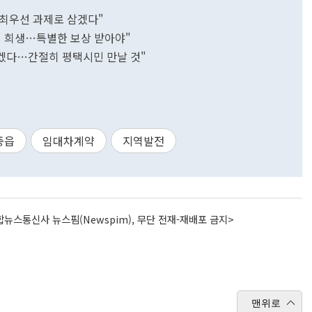
 최우선 과제로 삼겠다"
묵히 희생…특별한 보상 받아야"
않겠다…간절히 평택시민 만날 것"
중읍
임대차계약
지역발전
뉴스통신사 뉴스핌(Newspim), 무단 전재-재배포 금지>
맨위로