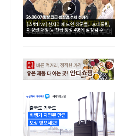
[스팟Live] 한자리에 모인 장군들...李대통령,
이상렬 대장 등 진급 장성 4명에 삼정검 수치
직접 수여｜26.08.07 장성 진급·삼정검 수치
수여식