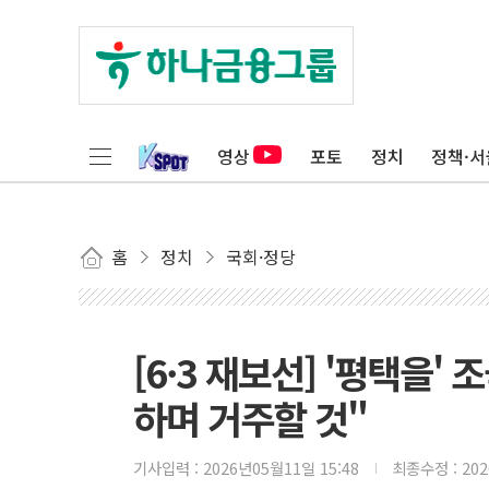
영상
포토
정치
정책·서
홈
정치
국회·정당
[6·3 재보선] '평택을'
하며 거주할 것"
기사입력 :
2026년05월11일 15:48
최종수정 :
20