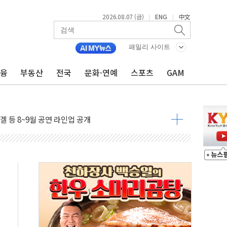
2026.08.07 (금)
ENG
中文
|
|
시 5년 내 9만가구 순증...이주 대란도 제한적
패밀리 사이트
…한화·흥국·한투 참여
금융
부동산
전국
문화·연예
스포츠
GAM
주 52시간제 개선해야…기술격차 확대 막아야"
약 타결…연봉 6.3% 인상
 등 8~9월 공연 라인업 공개
지 3개 보급단 '1등급 스마트 물류센터' 전환
 테라스 떨어져…SK에코플랜트 "전수 조사"
보 GAM - 맛보기편 (8/7)
다"...송영길·정청래·김민석, 호남 경선 앞두고 총력전
속도…"3분기 추가 방안 발표"
길·노량진·장위 서울 알짜 단지 주목
교 통합' 규탄 결의안 발의…이준석·한동훈 동참
노원구 어르신에 삼계탕 배식 봉사