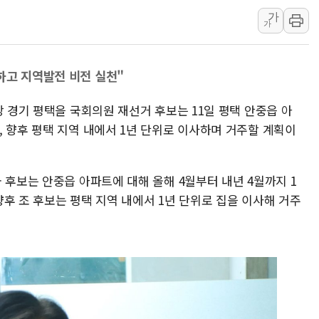
가
준공업지역 용적률 40
가
현대해상, 유튜브 양육 
[컨콜] 롯데케미칼, "L
하고 지역발전 비전 실천"
대형 저축은행 4%대 예
서울 노원 40.2도…8년 
당 경기 평택을 국회의원 재선거 후보는 11일 평택 안중읍 아
한전, 한전기술지주 출
 향후 평택 지역 내에서 1년 단위로 이사하며 거주할 계획이
 후보는 안중읍 아파트에 대해 올해 4월부터 내년 4월까지 1
후 조 후보는 평택 지역 내에서 1년 단위로 집을 이사해 거주