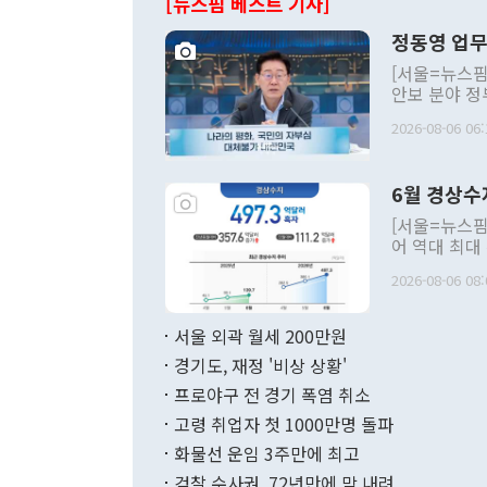
[뉴스핌 베스트 기사]
정동영 업무
[서울=뉴스핌
안보 분야 정
평화공존 발전
2026-08-06 06:
발언 중에는 
언한 것이 있
령은 공개적으
6월 경상수
주의적 희망에
관의 대북 정
[서울=뉴스핌
관 부처 장관
어 역대 최대
관의 무리한 
출 호조로 월
다. [정동영 통일부 장관이 지난달 23일 오후 서울 종로구 정부서울청사에
2026-08-06 08:
료=한국은행] 한국은행이 6일 발표한 '2026년 6월 국제수지(잠정)'에
서 취임 1주년 
면 지난 6월
부 장관 권한
1000만달러
서울 외곽 월세 200만원
발전 구상'을
이에 따라 올
적 갈등 해결
경기도, 재정 '비상 상황'
했다. 경상수
결과 혐오의 
9000만달러
프로야구 전 경기 폭염 취소
년간의 CVI
지 기준 상품
고령 취업자 첫 1000만명 돌파
무너졌다고도 
며 월간 기준
현실을 바꾸는
달러로 38.
화물선 운임 3주만에 최고
를 평화 체제
196.9% 급
검찰 수사권, 72년만에 막 내려
함께 4자 대