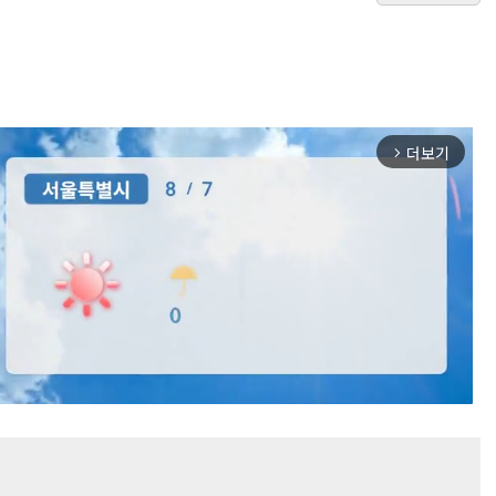
더보기
arrow_forward_ios
Mute