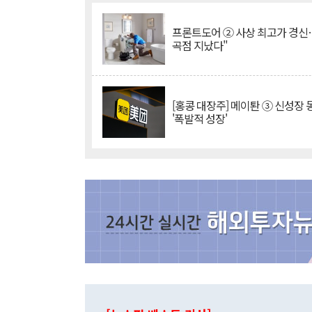
프론트도어 ② 사상 최고가 경신
곡점 지났다"
[홍콩 대장주] 메이퇀 ③ 신성장
'폭발적 성장'