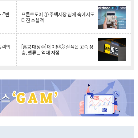
…"변
프론트도어 ① 주택시장 침체 속에서도
터진 호실적
 동력의
[홍콩 대장주] 메이퇀② 실적은 고속 상
승, 밸류는 역대 저점