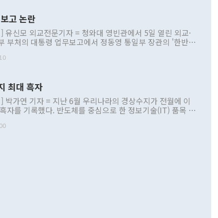
보고 논란
] 유신모 외교전문기자 = 청와대 영빈관에서 5일 열린 외교·
부 부처의 대통령 업무보고에서 정동영 통일부 장관의 '한반도
 구상'과 업무보고 발언이 논란을 빚고 있다. 이날 정 장관의
10
정부 내 조율을 거치지 않은 사안을 정책으로 추진하겠다고 공
는가 하면 사실 관계에 맞지 않은 설명도 있었다. 이재명 대통
로 신중을 기해 달라고 경고했고, 조현 외교부 장관은 '이상
지 최대 흑자
 근거한 비현실적 구상'이라는 비판을 내놨다. 그동안 정 장
책 관련 발언이 물의를 빚은 적은 여러 번 있지만 대통령과 유
] 박가연 기자 = 지난 6월 우리나라의 경상수지가 전월에 이
이 공개적으로 부정적 입장을 표명한 것은 이례적이다. 정 장
 흑자를 기록했다. 반도체를 중심으로 한 정보기술(IT) 품목 수
대북 접근법과 월권을 제어해야 한다는 목소리도 높아지고 있
간 상품수출이 처음으로 1000억달러를 넘어선 영향이다. [자
00
 따르
기자간담회를 하고 있다. [사진=통일부] 2026.07.23 ◆통일
 경상수지는 497억3000만달러 흑자로 집계됐다. 전월(386억
 넘어선 주장 정 장관은 이날 업무보고에서 '한반도 평화공존
)에 이어 두 달 연속 월간 기준 역대 최대 기록을 갈아치웠다.
 설명하면서 이재명 정부 2년차 핵심 과제로 상호 존중·평화
해 상반기 누적 경상수지 흑자는 1910억1000만달러를 기록
·핵 없는 한반도 등 3대 기본 방향을 제시했다. 정 장관은 "대
지 흑자를 견인한 것은 상품수지다. 6월 상품수지는 478억
언어는 멈춰야 한다"면서 주적 용어 대체를 주장했다. 지난 25
 흑자를 기록하며 전월에 이어 역대 최대를 다시 썼다. 국제수
D(완전하고 검증가능하며 되돌릴 수 없는 비핵화) 구도는 이미
수출은 1123억7000만달러로 전년 동월 대비 84.5% 증가하
했다. 또 "현 시점에서 흘러간 선(先)비핵화만 되뇌는 것은
 처음으로 1000억달러를 넘어섰다. 상품수입은 644억8000만
 데 힘이 되지 않는다"고 주장했다. 정 장관은 또 "정전 체제
6% 늘었다. 통관 기준으로는 반도체 수출이 전년 동월 대비
로 바꾸는 논의에 착수하겠다"면서 "북·미 정상회담 견인과
증했고 컴퓨터·주변기기(SSD)는 282.7% 증가했다. IT 품목
화의 동력을 확보하기 위해 최선을 다할 것"이라고 말했다. 하