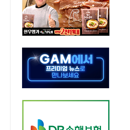
0% 적용하니…재건축보다 재개발 사업성 개선↑
콘텐츠 '소셜아이어워드' 대상 수상
PG 투입 비중 37%…하반기 확대 추진"
금 사라진다, OK·애큐온·페퍼만 남아
만에 서울서 40도 넘어
범…에너지 유니콘기업 본격 육성