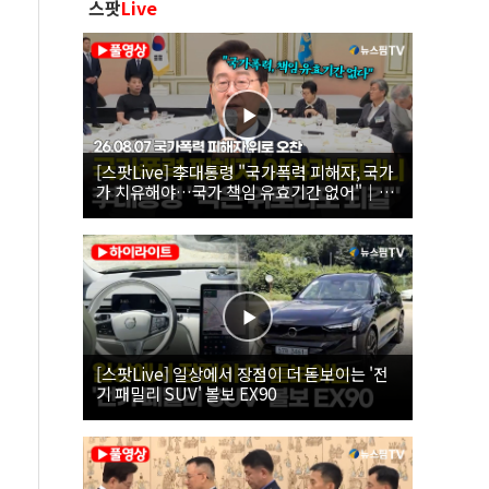
스팟
Live
[스팟Live] 李대통령 "국가폭력 피해자, 국가
가 치유해야…국가 책임 유효기간 없어"｜
26.08.07 국가폭력 피해자 위로 오찬
[스팟Live] 일상에서 장점이 더 돋보이는 '전
기 패밀리 SUV' 볼보 EX90