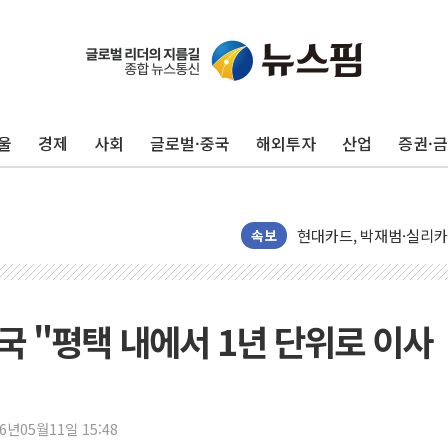
서울 재건축·재개발 정상화
[인사] 공정거래위원회
KDB생명 본입찰 3파전
울
경제
사회
글로벌·중국
해외투자
산업
증권·
반도체공학회 "R&D직 
카카오, 2026년 임금협
현대카드, 박재범·실리카겔
[르포] 육군, 2031년까
속보
송도 신축 아파트서 외벽
깊이가 다른 글로벌 투자 정
"호남 없이 민주 당권 없
 조국 "평택 내에서 1년 단위로 이사
SK하이닉스, 주주환원 
'무순위' 기회 왔다…신
野 의원 42명, '사관학
26년05월11일 15:48
IPARK현대산업개발, 