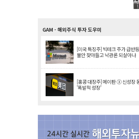
GAM
- 해외주식 투자 도우미
[미국 특징주] 빅테크 주가 급반등..
불안 잦아들고 낙관론 되살아나
[홍콩 대장주] 메이퇀 ③ 신성장
'폭발적 성장'