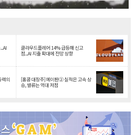
Mute
.AI
클라우드플레어 14% 급등해 신고
점...AI 지출 확대에 전망 상향
 동력의
[홍콩 대장주] 메이퇀② 실적은 고속 상
승, 밸류는 역대 저점