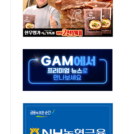
중 완화 전환점"
적 공급 확대·속도전 총력"
 급등
않아"