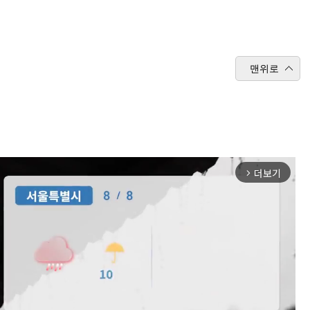
맨위로
더보기
arrow_forward_ios