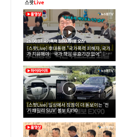
스팟
Live
[스팟Live] 李대통령 "국가폭력 피해자, 국가
가 치유해야…국가 책임 유효기간 없어"｜
26.08.07 국가폭력 피해자 위로 오찬
[스팟Live] 일상에서 장점이 더 돋보이는 '전
기 패밀리 SUV' 볼보 EX90