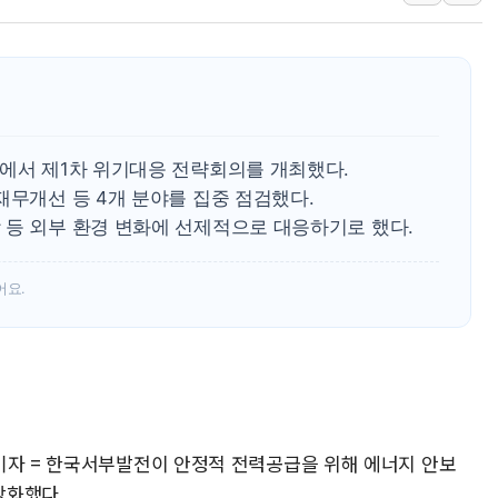
특정 정치인 측근 포항시 정책특보 내정설...포항시 '시끌'
李 "해남 태양광, 대한민국 다음 100년 밑거름…수도권 집
李 대통령, '6시간 마라톤 부동산 2차 회의' 주재… "전폭
트럼프, 中 겨냥 폴리실리콘 관세 15% 부과…美 태양광주
[사진] 빈살만과 에르도안의 만남
사에서 제1차 위기대응 전략회의를 개최했다.
이란와이어 "이란 최고지도자 위독…곧 사망해도 놀랍지 
재무개선 등 4개 분야를 집중 점검했다.
 등 외부 환경 변화에 선제적으로 대응하기로 했다.
어요.
기자 = 한국서부발전이 안정적 전력공급을 위해 에너지 안보
강화했다.