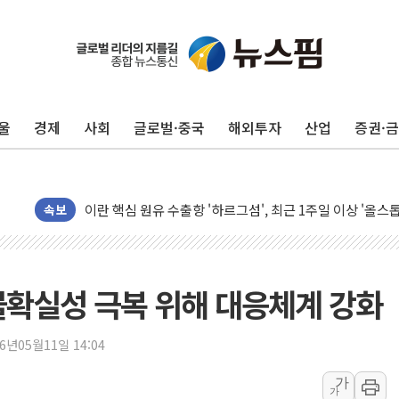
유럽증시, 美 고용 예상 밖 부진에 연준 금리 인상 가능성 
미 연준 매파 기세 꺾이나…고용 감소에 9월 동결 전망 우
[종합] 이슬람 수니파 3국, '공동방위협정' 체결… 이스라
울
경제
사회
글로벌·중국
해외투자
산업
증권·
트럼프, 백신·자폐증 행정명령 검토…"이르면 다음 주"
美 항소법원, 백악관 무도회장 공사 중단 명령…트럼프 제
이란 핵심 원유 수출항 '하르그섬', 최근 1주일 이상 '올스
美 고용 쇼크에 엔화 장중 급등…시장은 "또 개입했나" 촉
속보
[AI MY 뉴스] 뉴욕 반도체주 프리뷰...美 고용 쇼크에 반도
뉴욕증시 프리뷰, 美 고용 쇼크에 금리 인상 우려 후퇴…나
[종합] 美 7월 고용 2만3000명 감소 '쇼크'…9월 금리 인
불확실성 극복 위해 대응체계 강화
[사진] 이슬람 수니파 3개국, 공동방위협정 체결
뉴욕증시 개장 전 특징주...아틀라시안·클라우드플레어
26년05월11일 14:04
보훈부, 미 DPAA와 MOU… "6·25 미군 실종자 7359명
가
가
트럼프 "금리 내려야"…파월 때와 달리 워시엔 톤 낮춰