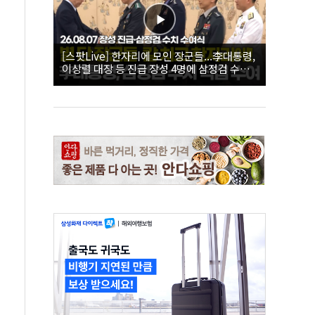
[스팟Live] 한자리에 모인 장군들...李대통령,
이상렬 대장 등 진급 장성 4명에 삼정검 수치
직접 수여｜26.08.07 장성 진급·삼정검 수치
수여식