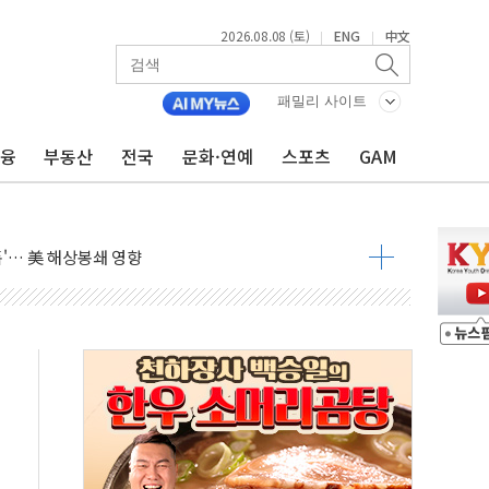
2026.08.08 (토)
ENG
中文
|
|
낮아지며 상승… STOXX 600 지수는 나흘 연속 최고치
세
패밀리 사이트
엘·이란 위협에 맞설 자체 억지력 강화
금융
부동산
전국
문화·연예
스포츠
GAM
동
톱'… 美 해상봉쇄 영향
각
체주 '활짝'
스닥 선물 1%대 상승
상 기대 후퇴
·태양광주↑ VS 트레이드데스크·웬디스↓
 끝까지 찾겠다"