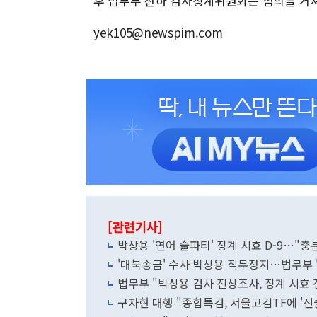
후 법무부 산하 검사징계위원회는 심의를 거쳐
yek105@newspim.com
[관련기사]
박상용 '연어 술파티' 징계 시효 D-9…"충
'대북송금' 수사 박상용 직무정지…법무부
법무부 "박상용 검사 진상조사, 징계 시효
구자현 대행 "종합특검, 서울고검TF에 '진