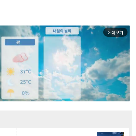
더보기
arrow_forward_ios
Mute