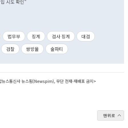
입 시도 확인"
법무부
징계
검사 징계
대검
검찰
쌍방울
술파티
뉴스통신사 뉴스핌(Newspim), 무단 전재-재배포 금지>
맨위로