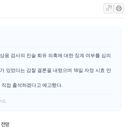
가
에어로케이항공, 청주-중국 청두 노
가
네이버, AI 브리핑 도입 후 블로그
SKT, '8월 월간 럭키 페스타' 실시
LG헬로비전 '헬로모바일', 교보문
KTis, 02-114로 카카오 T 택시
해군1함대 '창설 80주년' 기념식.
상용 검사의 진술 회유 의혹에 대한 징계 여부를 심의
원주시, 첨단의료복합단지 지정 준
삼척시, 무건리 이끼폭포 생태탐방
 있었다는 감찰 결론을 내렸으며 16일 자정 시효 만
임동원 전 장관과 대화 나누는 정
취재진과 대화하는 정세현 전 통일
 직접 출석하겠다고 예고했다.
어요.
 전망