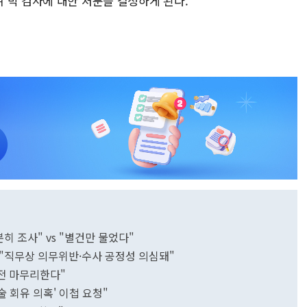
 박 검사에 대한 처분을 결정하게 된다.
분히 조사" vs "별건만 물었다"
 "직무상 의무위반·수사 공정성 의심돼"
 전 마무리한다"
술 회유 의혹' 이첩 요청"