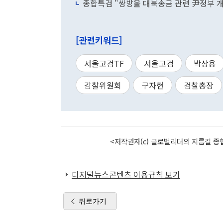
종합특검 "쌍방울 대북송금 관련 尹정부 개
[관련키워드]
서울고검TF
서울고검
박상용
감찰위원회
구자현
검찰총장
<저작권자(c) 글로벌리더의 지름길 종합
디지털뉴스콘텐츠 이용규칙 보기
뒤로가기