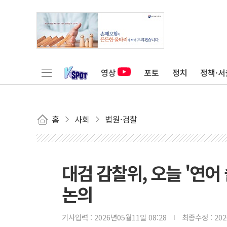
영상
포토
정치
정책·서
홈
사회
법원·검찰
대검 감찰위, 오늘 '연어
논의
기사입력 :
2026년05월11일 08:28
최종수정 :
20