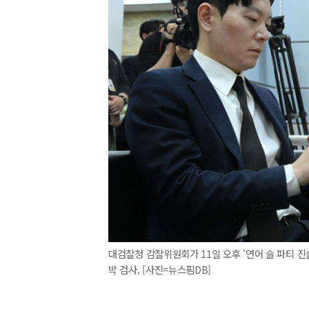
대검찰청 감찰위원회가 11일 오후 '연어 술 파티 진
박 검사. [사진=뉴스핌DB]