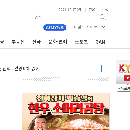
2026.08.07 (금)
ENG
中文
|
|
패밀리 사이트
금융
부동산
전국
문화·연예
스포츠
GAM
 발언' 논란 서범수·진종오 징계절차 개시
불 진화...인명피해 없어
06건 공매
X90…'올 터치'는 호불호
시간36분만에 주불진화....인명피해 없어
…자료는 전·현직 직원으로부터 확보"
가자 3만 명 돌파