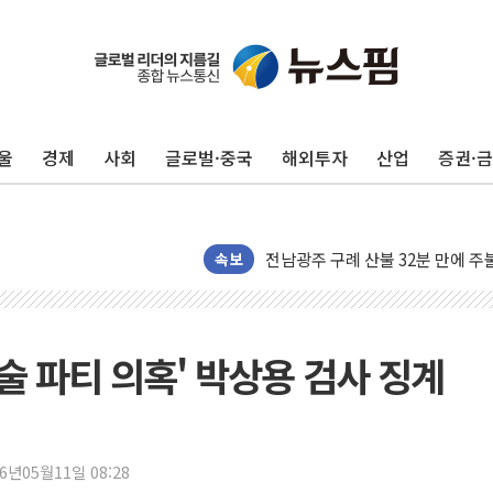
울
경제
사회
글로벌·중국
해외투자
산업
증권·
국민의힘 윤리위, '부산 돌려차기
수박으로 여름 나는 하마
전남광주 구례 산불 32분 만에 주
속보
캠코, 5918억원 규모 압류재산 15
[시승기] 공간·승차감 잡은 볼보 E
가오픈한 홈플러스
 술 파티 의혹' 박상용 검사 징계
돌아온 홈플러스
[종합] 청도 흥선리 야산 산불 1
한미 법카 제보자 "신동국과 무관
26년05월11일 08:28
라인게임즈, '콰이어트' 테스트 참