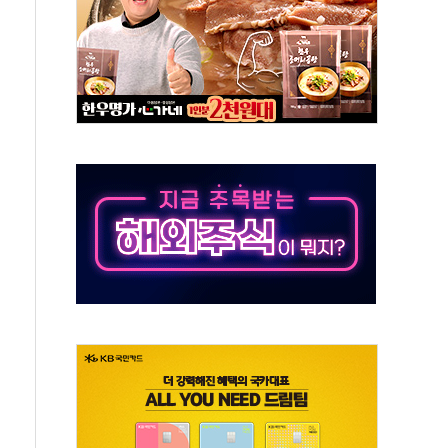
선 운항허가 취득...중국 노선 다변화
 창작자 지원 규모 2배 확대
...휴대폰 결제 최대 6000원 할인
고 제휴 전자책 요금제 출시
 호출 서비스
..지역축제 '불금전파, 송정'과 상생
비 본격화…'AI 데이터 기반 메디테크 혁신허브' 구상
로 출입 통제
동영 통일부 장관
부 장관