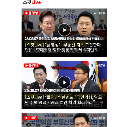
스팟
Live
[스팟Live] *풀영상* "부동산 지옥 고집한다
면!"...李대통령 향한 장동혁의 서슬퍼런 일갈
| 26.08.07 국민의힘 부동산정책 정상화 특별
위원회 전체회의
[스팟Live] *풀영상* 한병도 “국민의힘, 말로
만 주택 공급…공급 법안 처리 협조하라”｜
26.08.07 더불어민주당 원내대책회의