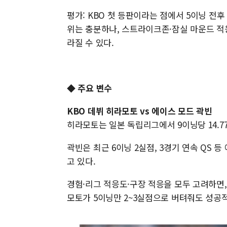
평가: KBO 첫 등판이라는 점에서 5이닝 전후
위는 충분하나, 스트라이크존·잠실 마운드 적
라질 수 있다.
◆ 주요 변수
KBO 데뷔 히라모토 vs 에이스 모드 곽빈
히라모토는 일본 독립리그에서 9이닝당 14.7
곽빈은 최근 6이닝 2실점, 3경기 연속 QS 
고 있다.
경험·리그 적응도·구장 적응을 모두 고려하면,
모토가 5이닝만 2~3실점으로 버텨줘도 성공