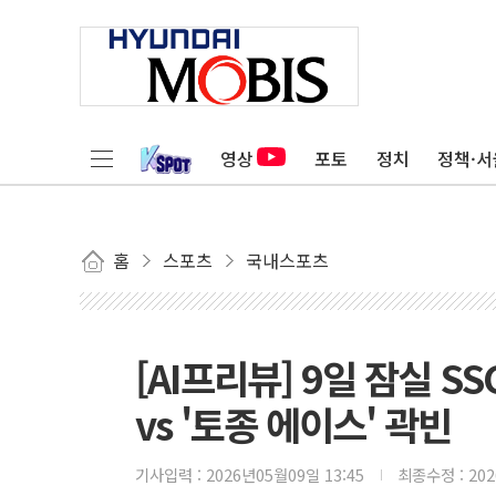
영상
포토
정치
정책·서
홈
스포츠
국내스포츠
[AI프리뷰] 9일 잠실 S
vs '토종 에이스' 곽빈
기사입력 :
2026년05월09일 13:45
최종수정 :
20