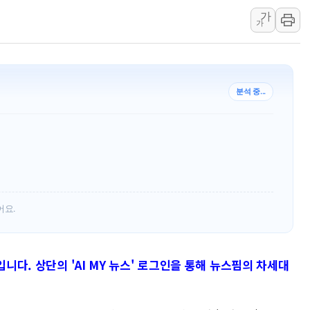
가
[속보] 민주, 강원 경선 결과 
가
정재헌 CEO, SKT 장기고
최태원, 노소영에 9440억
하나금융, 명동 소상공인에 
분석 중...
인천시 광복절 현수막 '태
병무청, 보충역 전면 손질…
홈플러스發 대형마트 판매,
윤준병·이해민 의원, '정부
'호우·산사태 주의보' 울진 
여야, 황희 '버스 하우스' 공
어요.
입니다. 상단의 'AI MY 뉴스' 로그인을 통해 뉴스핌의 차세대