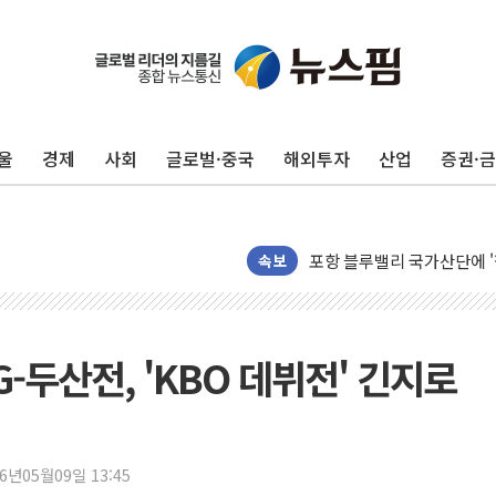
울
경제
사회
글로벌·중국
해외투자
산업
증권·
평택 진위면 공장서 질식사
포항 블루밸리 국가산단에 '
상주 낙동강 선착장 하류서 50
속보
[종합] 김민석, 정청래에 누적 '
민주당 경북도당위원장에 오중
인천서 말다툼 중 어머니 살
SG-두산전, 'KBO 데뷔전' 긴지로
김민석, 강원·대구·경북 경선서
[속보] 민주, 강원·대구·경북 
[속보] 민주, 경북 경선 결과 
26년05월09일 13:45
[속보] 민주, 대구 경선 결과 