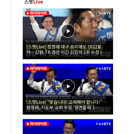
스팟
Live
[스팟Live] 정청래 대구 승리에도 1622표
차…강원·TK 경선 이긴 김민석 1위 수성 |
26.08.09 더불어민주당 당대표·최고위원 후
보 대구·경북 합동연설회
[스팟Live] “맞습니다! 교체해야 합니다!”…
정청래, 지도부 교체 주장 ‘정면돌파’ |
26.08.09 더불어민주당 당대표·최고위원 후
보 대구·경북 합동연설회