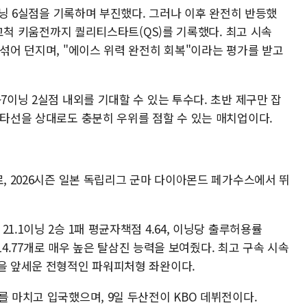
2이닝 6실점을 기록하며 부진했다. 그러나 이후 완전히 반등했
일 고척 키움전까지 퀄리티스타트(QS)를 기록했다. 최고 시속
 섞어 던지며, "에이스 위력 완전히 회복"이라는 평가를 받고
7이닝 2실점 내외를 기대할 수 있는 투수다. 초반 제구만 잡
 타선을 상대로도 충분히 우위를 점할 수 있는 매치업이다.
로, 2026시즌 일본 독립리그 군마 다이아몬드 페가수스에서 뛰
1.1이닝 2승 1패 평균자책점 4.64, 이닝당 출루허용률
진 14.77개로 매우 높은 탈삼진 능력을 보여줬다. 최고 구속 시속
업을 앞세운 전형적인 파워피처형 좌완이다.
를 마치고 입국했으며, 9일 두산전이 KBO 데뷔전이다.