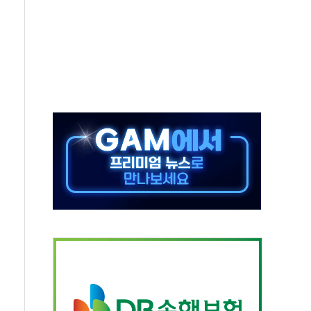
발표...김민석 50.30% 정청래 41.94% 송영길 7.76%
객 400명 맞이…"마음 잇는 시간 되길"
 지급 확정되나…재상고 앞두고 막판 셈법
'행복상자' 전달
극기 거꾸로' 논란…이틀만에 철거
 예술·체육요원 최대 33% 감축
 역대 최대폭 감소한 9.4%↓…유통업계 양극화 심화
 특사'로 콜롬비아 대통령 취임식 참석
시간당 30mm 강한 비...호우 피해 없어
방…野 "청년 우롱 기괴" vs 與 "송구한 해프닝"