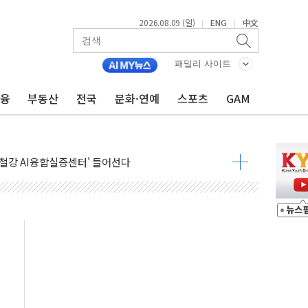
2026.08.09 (일)
ENG
中文
|
|
패밀리 사이트
금융
부동산
전국
문화·연예
스포츠
GAM
고 발생…작업자 1명 숨져
철강 AI융합실증센터' 들어선다
대 숨진 채 발견...경찰, 조사 중
1.48%p' 차 선두 유지...金 46.01% vs 鄭 44.53%
기 당선...합산득표율 68.63%
해 10대 구속…범행 후 반려견도 죽여
 정청래에 승리…金 48.54% vs 鄭 44.40%
경선 결과...김민석 48.54% 정청래 44.40%
발표...김민석 47.37% 정청래 45.71% 송영길 6.92%
발표...정청래 47.82% 김민석 46.35% 송영길 5.83%