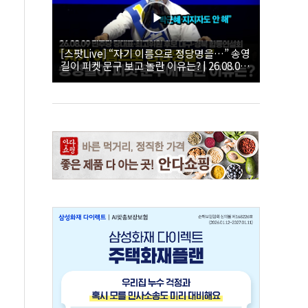
[스팟Live] “자기 이름으로 정당명을…” 송영
길이 피켓 문구 보고 놀란 이유는? | 26.08.09
더불어민주당 당대표·최고위원 후보 대구·경
북 합동연설회