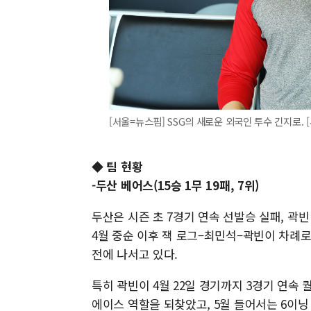
[서울=뉴스핌] SSG의 새로운 외국인 투수 긴지로. [사진
◆ 팀 현황
-두산 베어스(15승 1무 19패, 7위)
두산은 시즌 초 7경기 연속 선발승 실패, 곽
4월 중순 이후 잭 로그–최민석–곽빈이 차례로
전에 나서고 있다.
특히 곽빈이 4월 22일 경기까지 3경기 연속 
에이스 역할을 되찾았고, 5월 들어서는 6이닝