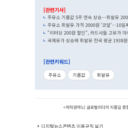
[관련기사]
주유소 기름값 5주 연속 상승…휘발유 20
주유소 휘발유 가격 2000원 '코앞'…10
"리터당 200원 할인", 카드사들 고유가 
국제유가 상승에 휘발유 전국 평균 1938원
[관련키워드]
주유소
기름값
휘발유
<저작권자(c) 글로벌리더의 지름길 종합
디지털뉴스콘텐츠 이용규칙 보기