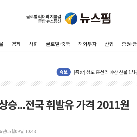
수박으로 여름 나는 하마
전남광주 구례 산불 32분 만에 주
캠코, 5918억원 규모 압류재산 15
울
경제
사회
글로벌·중국
해외투자
산업
증권·
[시승기] 공간·승차감 잡은 볼보 E
돌아온 홈플러스
[종합] 청도 흥선리 야산 산불 1
한미 법카 제보자 "신동국과 무관
속보
라인게임즈, '콰이어트' 테스트 참
에어로케이항공, 청주-중국 청두 노
네이버, AI 브리핑 도입 후 블로그
상승...전국 휘발유 가격 2011원
SKT, '8월 월간 럭키 페스타' 실시
LG헬로비전 '헬로모바일', 교보문
KTis, 02-114로 카카오 T 택시
26년05월09일 10:43
해군1함대 '창설 80주년' 기념식.