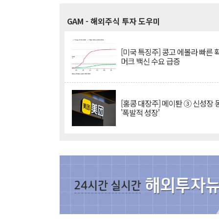
GAM
- 해외주식 투자 도우미
[미국 특징주] 콩고 에볼라 빠른
머크 백신 수요 급증
[홍콩 대장주] 메이퇀 ③ 신성장
'폭발적 성장'