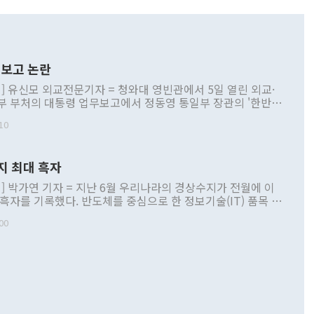
보고 논란
] 유신모 외교전문기자 = 청와대 영빈관에서 5일 열린 외교·
부 부처의 대통령 업무보고에서 정동영 통일부 장관의 '한반도
 구상'과 업무보고 발언이 논란을 빚고 있다. 이날 정 장관의
10
정부 내 조율을 거치지 않은 사안을 정책으로 추진하겠다고 공
는가 하면 사실 관계에 맞지 않은 설명도 있었다. 이재명 대통
로 신중을 기해 달라고 경고했고, 조현 외교부 장관은 '이상
지 최대 흑자
 근거한 비현실적 구상'이라는 비판을 내놨다. 그동안 정 장
책 관련 발언이 물의를 빚은 적은 여러 번 있지만 대통령과 유
] 박가연 기자 = 지난 6월 우리나라의 경상수지가 전월에 이
이 공개적으로 부정적 입장을 표명한 것은 이례적이다. 정 장
 흑자를 기록했다. 반도체를 중심으로 한 정보기술(IT) 품목 수
대북 접근법과 월권을 제어해야 한다는 목소리도 높아지고 있
간 상품수출이 처음으로 1000억달러를 넘어선 영향이다. [자
00
 따르
기자간담회를 하고 있다. [사진=통일부] 2026.07.23 ◆통일
 경상수지는 497억3000만달러 흑자로 집계됐다. 전월(386억
 넘어선 주장 정 장관은 이날 업무보고에서 '한반도 평화공존
)에 이어 두 달 연속 월간 기준 역대 최대 기록을 갈아치웠다.
 설명하면서 이재명 정부 2년차 핵심 과제로 상호 존중·평화
해 상반기 누적 경상수지 흑자는 1910억1000만달러를 기록
·핵 없는 한반도 등 3대 기본 방향을 제시했다. 정 장관은 "대
지 흑자를 견인한 것은 상품수지다. 6월 상품수지는 478억
언어는 멈춰야 한다"면서 주적 용어 대체를 주장했다. 지난 25
 흑자를 기록하며 전월에 이어 역대 최대를 다시 썼다. 국제수
D(완전하고 검증가능하며 되돌릴 수 없는 비핵화) 구도는 이미
수출은 1123억7000만달러로 전년 동월 대비 84.5% 증가하