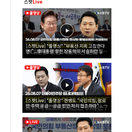
스팟
Live
[스팟Live] *풀영상* "부동산 지옥 고집한다
면!"...李대통령 향한 장동혁의 서슬퍼런 일갈
| 26.08.07 국민의힘 부동산정책 정상화 특별
위원회 전체회의
[스팟Live] *풀영상* 한병도 “국민의힘, 말로
만 주택 공급…공급 법안 처리 협조하라”｜
26.08.07 더불어민주당 원내대책회의