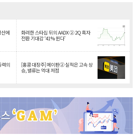
Mute
 확산에
화려한 스타십 뒤의 AADX ② 2Q 흑자
전환 기대감 '41% 뛴다'
 동력의
[홍콩 대장주] 메이퇀② 실적은 고속 상
승, 밸류는 역대 저점