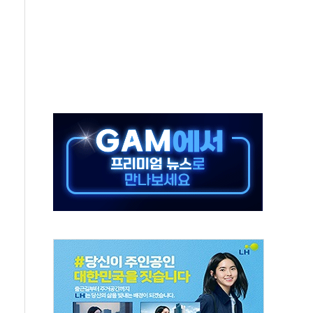
비 본격화…'AI 데이터 기반 메디테크 혁신허브' 구상
로 출입 통제
추돌…1명 심정지·5명 부상
..진화헬기 3대 투입
 항소심도 징역 3년
000억원 돌파