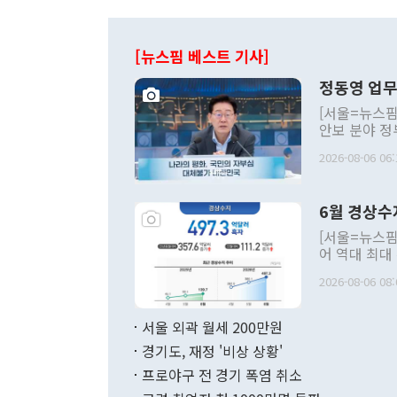
[뉴스핌 베스트 기사]
정동영 업무
[서울=뉴스핌
안보 분야 정
평화공존 발전
2026-08-06 06:
발언 중에는 
언한 것이 있
령은 공개적으
6월 경상수
주의적 희망에
관의 대북 정
[서울=뉴스핌
관 부처 장관
어 역대 최대
관의 무리한 
출 호조로 월
다. [정동영 통일부 장관이 지난달 23일 오후 서울 종로구 정부서울청사에
2026-08-06 08:
료=한국은행] 한국은행이 6일 발표한 '2026년 6월 국제수지(잠정)'에
서 취임 1주년 
면 지난 6월
부 장관 권한
1000만달러
서울 외곽 월세 200만원
발전 구상'을
이에 따라 올
적 갈등 해결
경기도, 재정 '비상 상황'
했다. 경상수
결과 혐오의 
9000만달러
프로야구 전 경기 폭염 취소
년간의 CVI
지 기준 상품