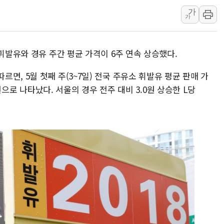
가
원주시, 첨단의료복합단지 지정 준
가
삼척시, 무건리 이끼폭포 생태탐방
전남광주 화정역 인근 도로 4중 
 휘발유와 경유 주간 평균 가격이 6주 연속 상승했다.
청도 문수리 야산서 산불 진화 중.
'해병 순직 책임' 임성근 전 사단장
면, 5월 첫째 주(3~7일) 전국 주유소 휘발유 평균 판매 가
헥토이노베이션, 상반기 매출 첫 2
2원으로 나타났다. 서울의 경우 전주 대비 3.0원 상승한 L당