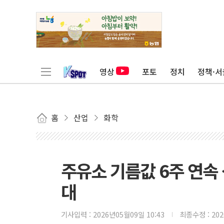
영상
포토
정치
정책·서
홈
산업
화학
주유소 기름값 6주 연속 
대
기사입력 :
2026년05월09일 10:43
최종수정 :
20