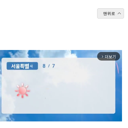
맨위로
더보기
arrow_forward_ios