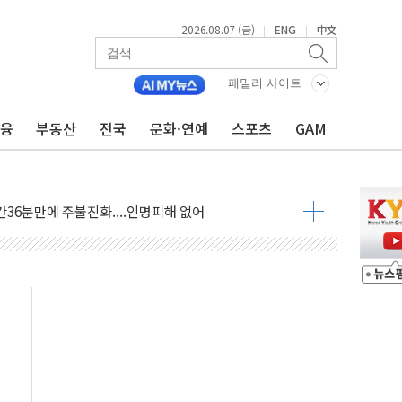
2026.08.07 (금)
ENG
中文
|
|
불 진화...인명피해 없어
패밀리 사이트
06건 공매
금융
부동산
전국
문화·연예
스포츠
GAM
X90…'올 터치'는 호불호
시간36분만에 주불진화....인명피해 없어
…자료는 전·현직 직원으로부터 확보"
가자 3만 명 돌파
선 운항허가 취득...중국 노선 다변화
 창작자 지원 규모 2배 확대
...휴대폰 결제 최대 6000원 할인
고 제휴 전자책 요금제 출시
 호출 서비스
..지역축제 '불금전파, 송정'과 상생