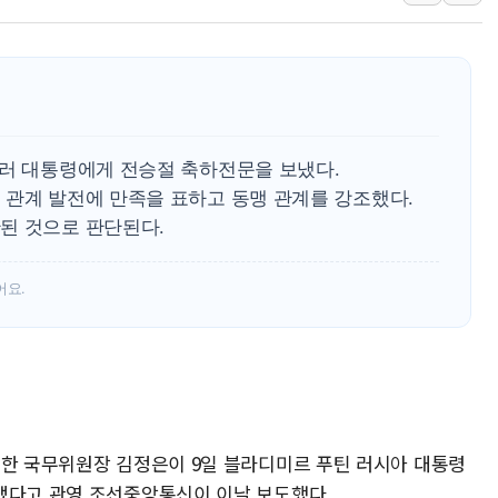
[특징주] 저가 매
이란 협상단장, 트럼
오뚜기, '2026
네이버, AI 투자
카카오스타일 지그재
 러 대통령에게 전승절 축하전문을 보냈다.
풀무원푸드앤컬처,
 관계 발전에 만족을 표하고 동맹 관계를 강조했다.
된 것으로 판단된다.
애경산업, 서울시 
중기부, 떡국·떡볶
어요.
북한 국무위원장 김정은이 9일 블라디미르 푸틴 러시아 대통령
냈다고 관영 조선중앙통신이 이날 보도했다.