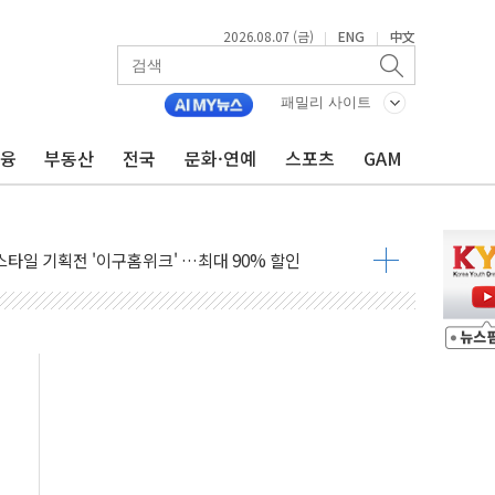
2026.08.07 (금)
ENG
中文
|
|
패밀리 사이트
투자 재개·원가 안정화 '겹호재'" - 신한투자
금융
부동산
전국
문화·연예
스포츠
GAM
 5대1 액면병합 의결
케 여행용품 '젯키즈' 오프라인 판매 확대
프스타일 기획전 '이구홈위크' …최대 90% 할인
동차 AI 미션 챌린지' 성료
고양이의 날' 맞아 네이버와 대규모 프로모션
이란 지휘 아래 동시 공격 임박…에너지·항만 표적"
방한 외국인 QR결제 서비스 확장 나선다
치엔에이치바이오, 휴믹 흡수합병 완료"
일렉트릭 철도신호 사업 인수 계약
환자 208명…누적 사망자 23명·가축 83만마리 폐사
이츠와 손잡고 퀵커머스 확대