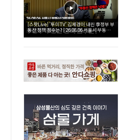
[스팟Live] '투미TV' 김제경이 내린 李정부 부
동산 정책 점수는? | 26.08.06 서울시 부동산
대토론회