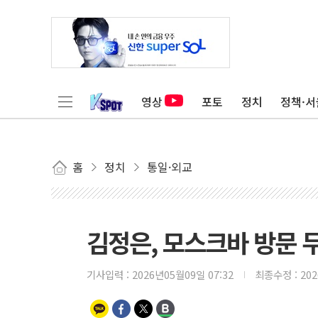
영상
포토
정치
정책·서
홈
정치
통일·외교
김정은, 모스크바 방문 무
기사입력 :
2026년05월09일 07:32
최종수정 :
20