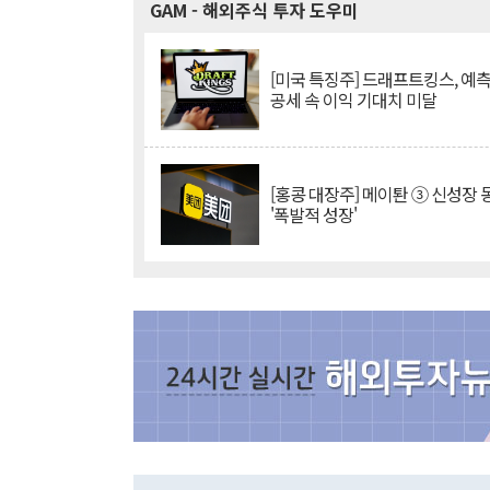
GAM
- 해외주식 투자 도우미
[미국 특징주] 드래프트킹스, 예
공세 속 이익 기대치 미달
[홍콩 대장주] 메이퇀 ③ 신성장
'폭발적 성장'