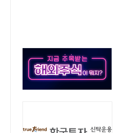
수 유입…프리마켓 대형주 소폭 반등
프 'TACO' 조롱 "쇼외교...더 이상 필요 없다"
 오뚜기몰 대잔치' …경품·할인 혜택 풍성
로 숨 고르기…매출 16% 늘고 영업이익은 제자리
그, '직잭뷰티 페스타'…최대 91% 할인
 인천공항서 '팔도음식대전'
취약계층 위해 53억원 상당 통큰 기부
이떡 제조업 '생계형 적합업종' 재지정...5년 더 보호