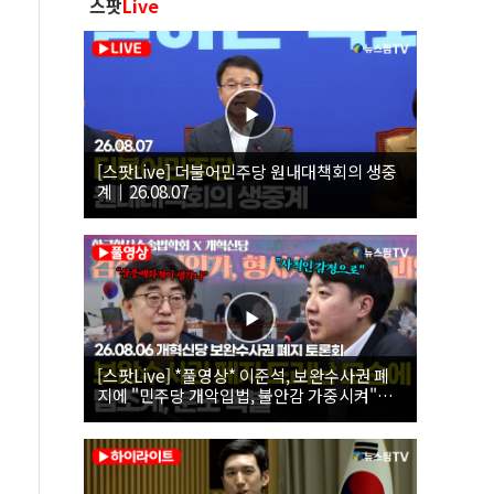
스팟
Live
[스팟Live] 더불어민주당 원내대책회의 생중
계｜26.08.07
[스팟Live] *풀영상* 이준석, 보완수사권 폐
지에 "민주당 개악입법, 불안감 가중시켜"｜
26.08.06 개혁신당 보완수사권 폐지 토론회