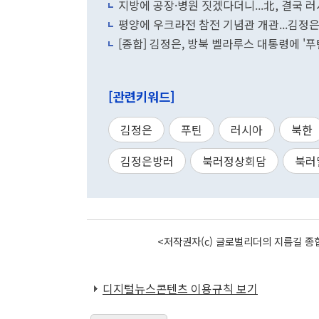
지방에 공장·병원 짓겠다더니...北, 결국 
평양에 우크라전 참전 기념관 개관...김정은
[종합] 김정은, 방북 벨라루스 대통령에 '푸
[관련키워드]
김정은
푸틴
러시아
북한
김정은방러
북러정상회담
북러
<저작권자(c) 글로벌리더의 지름길 종합
디지털뉴스콘텐츠 이용규칙 보기