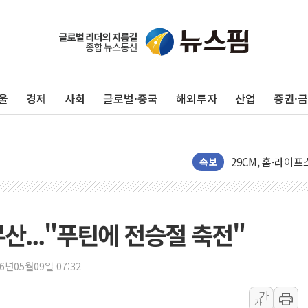
"유니셈, 메모리 
울
경제
사회
글로벌·중국
해외투자
산업
증권·
샤페론, 임시주총서
토박스코리아, 스토
29CM, 홈·라이
새온, '자율주행자
속보
오에스피, '세계 
사우디 "북·남서 
GLN인터내셔널, 
산..."푸틴에 전승절 축전"
에이치시티 "에이
에스트래픽, LS 
26년05월09일 07:32
폭염에 하루 온열질
가
가
세븐일레븐, 쿠팡