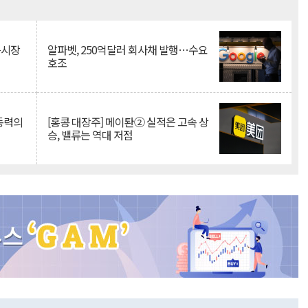
Mute
측시장
알파벳, 250억달러 회사채 발행…수요
호조
 동력의
[홍콩 대장주] 메이퇀② 실적은 고속 상
승, 밸류는 역대 저점