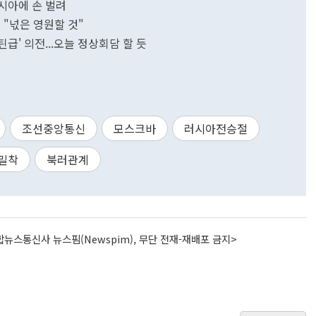
러시아에 손 벌려
 "넋은 영원할 것"
틴급' 의전...오늘 정상회담 할 듯
조선중앙통신
모스크바
러시아전승절
밀착
북러관계
뉴스통신사 뉴스핌(Newspim), 무단 전재-재배포 금지>