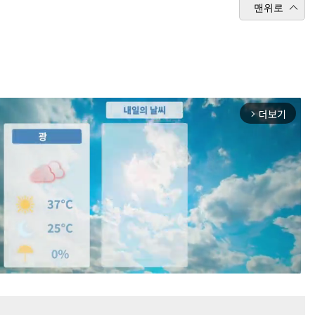
맨위로
더보기
arrow_forward_ios