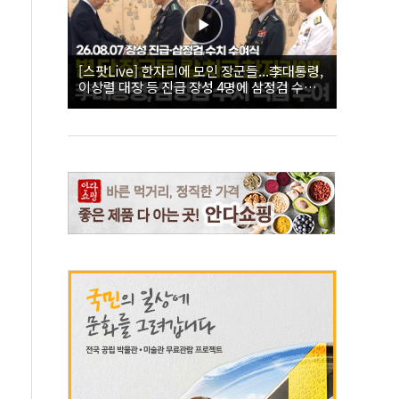
[스팟Live] 한자리에 모인 장군들...李대통령,
이상렬 대장 등 진급 장성 4명에 삼정검 수치
직접 수여｜26.08.07 장성 진급·삼정검 수치
수여식