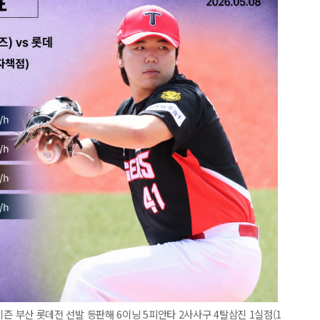
규시즌 부산 롯데전 선발 등판해 6이닝 5피안타 2사사구 4탈삼진 1실점(1