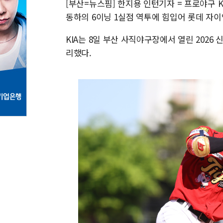
[부산=뉴스핌] 한지용 인턴기자 = 프로야구 K
동하의 6이닝 1실점 역투에 힘입어 롯데 자이
KIA는 8일 부산 사직야구장에서 열린 2026 
리했다.