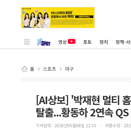
영상
포토
정치
정책·서
홈
스포츠
야구
[AI상보] '박재현 멀티 홈
탈출...황동하 2연속 QS
기사입력 :
2026년05월08일 22:10
최종수정 :
20