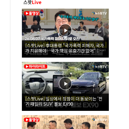
스팟
Live
[스팟Live] 李대통령 "국가폭력 피해자, 국가
가 치유해야…국가 책임 유효기간 없어"｜
26.08.07 국가폭력 피해자 위로 오찬
[스팟Live] 일상에서 장점이 더 돋보이는 '전
기 패밀리 SUV' 볼보 EX90