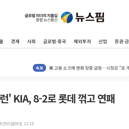
미 연준 매파 기세 꺾이나…고용 감소에 9월 
[종합] 이슬람 수니파 3국, '공동방위협정' 
트럼프, 백신·자폐증 행정명령 검토…"이르면
울
경제
사회
글로벌·중국
해외투자
산업
증권·
美 항소법원, 백악관 무도회장 공사 중단 명
이란 핵심 원유 수출항 '하르그섬', 최근 1주일
美 고용 쇼크에 엔화 장중 급등…시장은 "또 
[AI MY 뉴스] 뉴욕 반도체주 프리뷰...美 고
속보
뉴욕증시 프리뷰, 美 고용 쇼크에 금리 인상 
[종합] 美 7월 고용 2만3000명 감소 '쇼크'
[사진] 이슬람 수니파 3개국, 공동방위협정 
런' KIA, 8-2로 롯데 꺾고 연패
뉴욕증시 개장 전 특징주...아틀라시안·클
보훈부, 미 DPAA와 MOU… "6·25 미군 실
트럼프 "금리 내려야"…파월 때와 달리 워시엔
26년05월08일 22:10
특정 정치인 측근 포항시 정책특보 내정설...포