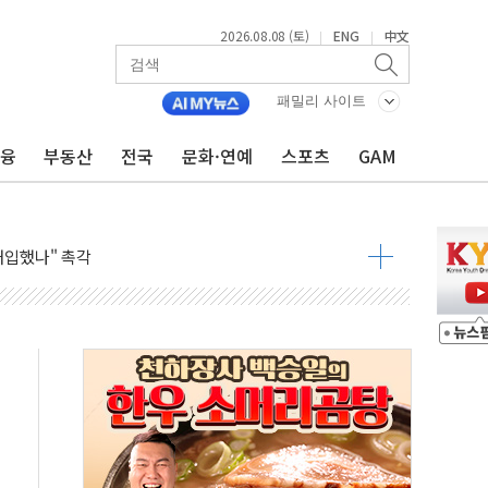
2026.08.08 (토)
ENG
中文
|
|
동결 전망 우세
체결… 이스라엘·이란 위협에 맞설 자체 억지력 강화
패밀리 사이트
 다음 주"
금융
부동산
전국
문화·연예
스포츠
GAM
령…트럼프 제동
 이상 '올스톱'… 美 해상봉쇄 영향
개입했나" 촉각
용 쇼크에 반도체주 '활짝'
우려 후퇴…나스닥 선물 1%대 상승
…9월 금리 인상 기대 후퇴
체결
라우드플레어·태양광주↑ VS 트레이드데스크·웬디스↓
종자 7359명 끝까지 찾겠다"
 톤 낮춰
항시 '시끌'