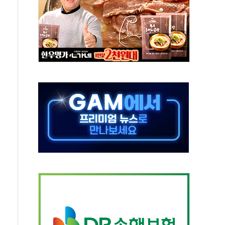
름…수도권 집중 완화 전환점"
 주재… "전폭적 공급 확대·속도전 총력"
…美 태양광주 급등
해도 놀랍지 않아"
태양광 착공…여의도 1.6배 규모