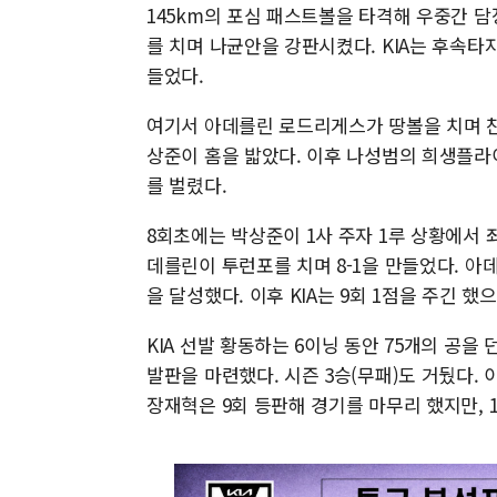
145km의 포심 패스트볼을 타격해 우중간 담
를 치며 나균안을 강판시켰다. KIA는 후속타
들었다.
여기서 아데를린 로드리게스가 땅볼을 치며 찬
상준이 홈을 밟았다. 이후 나성범의 희생플라이와
를 벌렸다.
8회초에는 박상준이 1사 주자 1루 상황에서 좌
데를린이 투런포를 치며 8-1을 만들었다. 아
을 달성했다. 이후 KIA는 9회 1점을 주긴 했
KIA 선발 황동하는 6이닝 동안 75개의 공을
발판을 마련했다. 시즌 3승(무패)도 거뒀다. 
장재혁은 9회 등판해 경기를 마무리 했지만, 