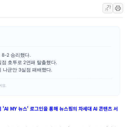
가
李 "해남 태양광, 대한민국 다음 100년 밑거
가
李 대통령, '6시간 마라톤 부동산 2차 회의'
트럼프, 中 겨냥 폴리실리콘 관세 15% 부과
[사진] 빈살만과 에르도안의 만남
이란와이어 "이란 최고지도자 위독…곧 사망
남동발전, 해남군에 국내 최대 규모 400MW 
8-2 승리했다.
실점 호투로 2연패 탈출했다.
 나균안 3실점 패배했다.
어요.
'AI MY 뉴스' 로그인을 통해 뉴스핌의 차세대 AI 콘텐츠 서