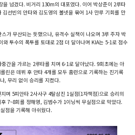
장을 넘겼다. 비거리 130m의 대포였다. 이어 박상준이 2루타
자 김선빈의 안타와 김도영의 볼넷을 묶어 1사 만루 기회를 만
스가 무산되는 듯했으나, 유격수 실책이 나오며 3루 주자 박
 투수의 폭투를 토대로 2점 더 달아나며 KIA는 5-1로 점수
중간을 가르는 2루타를 치며 6-1로 달아났다. 9회초에는 아
데를린은 데뷔 후 안타 4개를 모두 홈런으로 기록하는 진기록
으나, 무리 없이 승리를 지켰다.
 던지며 5피안타 2사사구 4탈삼진 1실점(1자책점)으로 승리의
이후 7~8회를 정해영, 김범수가 1이닝씩 무실점으로 막았다.
1실점을 기록해 아쉬웠다.