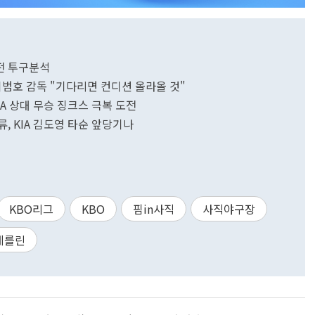
데전 투구분석
...이범호 감독 "기다리면 컨디션 올라올 것"
KIA 상대 무승 징크스 극복 도전
류, KIA 김도영 타순 앞당기나
KBO리그
KBO
핌in사직
사직야구장
데를린