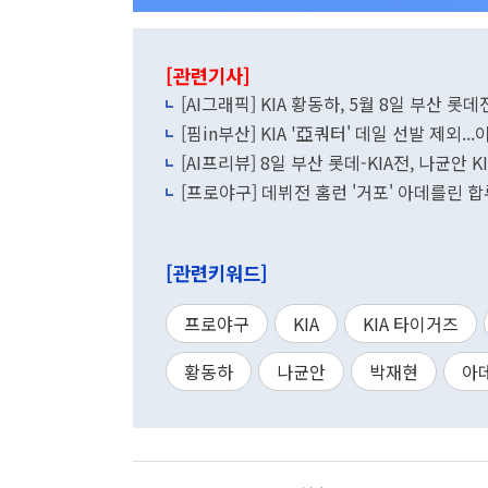
[관련기사]
[AI그래픽] KIA 황동하, 5월 8일 부산 롯
[핌in부산] KIA '亞쿼터' 데일 선발 제외
[AI프리뷰] 8일 부산 롯데-KIA전, 나균안 
[프로야구] 데뷔전 홈런 '거포' 아데를린 합
[관련키워드]
프로야구
KIA
KIA 타이거즈
황동하
나균안
박재현
아