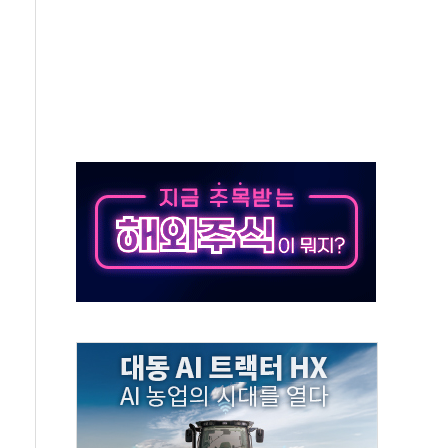
지역 선포
입자…경찰, 현행범 체포
"
기 신속 보상 강화
라이선스 계약"
신청
·전역 지원 협약