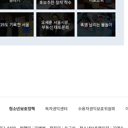
장관이 이날 소개한 대북 구상과 설명은 정부 내 조율을 거치지
주식 투자는 차익실현 매도 등의 영향으로 316억1000만달러
후보추천 절차 착수
서 문제가 있다. 특히 주적 표현 대체와 국호 사용, 9·19 군
(-310억5000만달러)에 이어 역대 최대 순매도 기록을 다시
 4자회담 추진 등은 통일부 장관이 결정할 사안이 아니어서 월
국인의 국내 채권투자는 세계국채지수(WGBI) 자금 유입에도
이 나오고 있다. 이 대통령은 정 장관의 업무보고를 듣고 난
도래 영향으로 증가 폭이 줄어든 52억9000만달러를 기록했
무보고에 발표했다고 승인난 건 아니다"라고 재차 확인했다. 정
오세훈 서울시장,
 해외 증권투자는 주식을 중심으로 35억6000만달러 증가했
39도 기록한 서울
폭염 날리는 물놀이
부동산 대토론회
통은 "정 장관의 발언 내용은 대부분 국가안전보장회의(NSC)
newspim.com
된 사안이 아닌 정 장관의 개인적 생각에 가깝다"며 "안보 관
이 정부의 공식 정책이 아닌 사안을 추진하겠다고 업무보고를
 면전에서 '국군통수권자가 나서야 한다'고 주장한 것은 심각
 5일 청와대 영빈관에서 열린 통일
 외교 안보 부처 업무보고에서 발언하고 있다. [사진=청와대]
장이 현 시점에서 이미 참고가 될 수 없는 과거의 경험 또는 사
식에 기반하고 있다는 것이다. 정 장관이 주장하는 구상은 급
 있는 북한의 전략과 한반도 및 국제 정세를 전혀 반영하지
 비판이 제기되고 있다. 정 장관이 "흘러간 선(先)비핵화만
현실을 바꾸지 못한다"고 언급한 것은 지금까지의 대북 접근
 있다. 북핵 위기 발발 이후 지금까지 모든 핵 협상에서 한국
북한에 선비핵화를 공식적으로 요구한 적이 없기 때문이다. 지
 협상은 북한의 비핵화 조치에 한·미가 상응하는 대가를 제
로 이뤄졌다. 1994년 북·미 제네바 기본합의는 핵시설 동결
청소년보호정책
독자권익센터
수용자권익보호위원회
의 교환이었다. 2005년 9.19 공동성명도 북한의 비핵화 조치
에 상응조치를 제공하는 '행동 대 행동' 원칙이 적용됐다. 대북
던 한 전직 관료는 "모든 북핵 협상은 북한의 비핵화 조치와
761-4409
발행인 : 민병복
편집인 : 유근석
청소년보호책임자 : 김연순