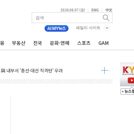
2026.08.07 (금)
ENG
中文
|
|
패밀리 사이트
래·ETF 매수에도 고유가·금리·입법 지연 '삼중 부담'
금융
부동산
전국
문화·연예
스포츠
GAM
...석유·가스주 올랐지만 빈그룹이 상쇄
총수요 104.3GW 기록
 위기 고조되는 또 다른 중동 화약고
름나기 [뉴스핌 줌인]
 실시
 온열질환자 2872명
 與 내부서 '총선·대선 직격탄' 우려
궤도'