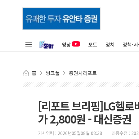
영상
포토
정치
정책·서
홈
씽크풀
증권사리포트
[리포트 브리핑]LG헬로
가 2,800원 - 대신증권
기사입력 :
2026년05월08일 08:38
최종수정 :
20