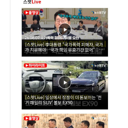
스팟
Live
[스팟Live] 李대통령 "국가폭력 피해자, 국가
가 치유해야…국가 책임 유효기간 없어"｜
26.08.07 국가폭력 피해자 위로 오찬
[스팟Live] 일상에서 장점이 더 돋보이는 '전
기 패밀리 SUV' 볼보 EX90