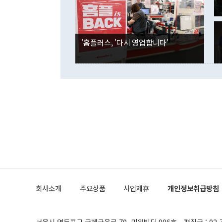
잘랐다. 정 
국인의 국내 
않았다는 점에
감소하며 전월
사합의 복원,
경신했다. 외
권이라는 지적
분기 말 만기
뒤 "여기 업
다. 내국인의
'홈플러스, '다시 영업합니다'
부의 한 소식
다. eoyn2@
를 거쳐 결정
련 부처 장관
하고 대통령의
한 문제"라고 지적했다. 이재명 대통령이
외교 국방 등
2026.08.05 ◆시대착오적 접근, 대북 인식 오류 더욱 문제인 것은 정 장관
의 이같은 주
실과 다른 인
격히 변화하고
못하고 있다는
되뇌는 것은 
법을 호도하고
이나 미국은 
금까지의 북핵
회사소개
주요상품
사업제휴
개인정보취급방침
공하는 방식으
과 중유 제공
의 모든 단계
협상에 관여했
서울시 영등포구 국제금융로 70, 미원빌딩 906호
편집국 : 02-