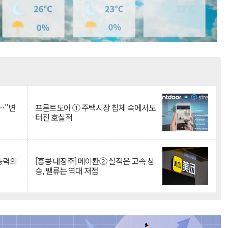
Mute
…"변
프론트도어 ① 주택시장 침체 속에서도
터진 호실적
 동력의
[홍콩 대장주] 메이퇀② 실적은 고속 상
승, 밸류는 역대 저점