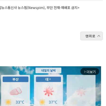
뉴스통신사 뉴스핌(Newspim), 무단 전재-재배포 금지>
맨위로
더보기
arrow_forward_ios