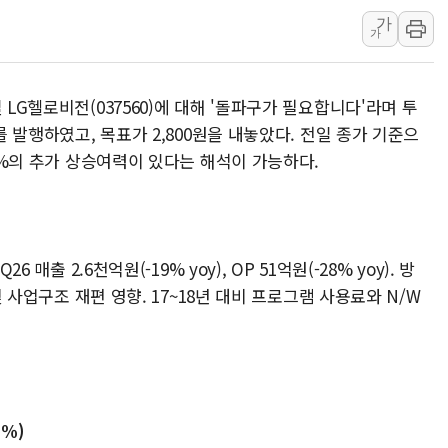
李대통령, 호우 피해 경북 안동·의성 특별재난
가
가
'변기 수리' 집주인에게 흉기 휘두른 30대 세
워트, 상반기 영업이익 30억원
프롬바이오, 10일 거래 재개…"재무구조 개편
 LG헬로비전(037560)에 대해 '돌파구가 필요합니다'라며 투
를 발행하였고, 목표가 2,800원을 내놓았다. 전일 종가 기준으
NH농협생명, 농작업 중 온열질환 보장…폭염
.6%의 추가 상승여력이 있다는 해석이 가능하다.
아바코, 2분기 매출 120억원
랩지노믹스 "디엑솜과 美 암 진단 분야 독점 
보로노이, 폐암 치료제 'VRN11' 캐나다 IND 
푸본현대생명, 육군 3군단과 군 장병 금융교육
 매출 2.6천억원(-19% yoy), OP 51억원(-28% yoy). 방
 및 사업구조 재편 영향. 17~18년 대비 프로그램 사용료와 N/W
7%)