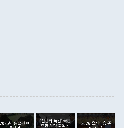
 경상수지는 497억3000만달러 흑자로 집계됐다. 전월(386억
 넘어선 주장 정 장관은 이날 업무보고에서 '한반도 평화공존
)에 이어 두 달 연속 월간 기준 역대 최대 기록을 갈아치웠다.
 설명하면서 이재명 정부 2년차 핵심 과제로 상호 존중·평화
해 상반기 누적 경상수지 흑자는 1910억1000만달러를 기록
·핵 없는 한반도 등 3대 기본 방향을 제시했다. 정 장관은 "대
지 흑자를 견인한 것은 상품수지다. 6월 상품수지는 478억
언어는 멈춰야 한다"면서 주적 용어 대체를 주장했다. 지난 25
 흑자를 기록하며 전월에 이어 역대 최대를 다시 썼다. 국제수
D(완전하고 검증가능하며 되돌릴 수 없는 비핵화) 구도는 이미
수출은 1123억7000만달러로 전년 동월 대비 84.5% 증가하
했다. 또 "현 시점에서 흘러간 선(先)비핵화만 되뇌는 것은
 처음으로 1000억달러를 넘어섰다. 상품수입은 644억8000만
 데 힘이 되지 않는다"고 주장했다. 정 장관은 또 "정전 체제
6% 늘었다. 통관 기준으로는 반도체 수출이 전년 동월 대비
로 바꾸는 논의에 착수하겠다"면서 "북·미 정상회담 견인과
증했고 컴퓨터·주변기기(SSD)는 282.7% 증가했다. IT 품목
화의 동력을 확보하기 위해 최선을 다할 것"이라고 말했다. 하
.4% 늘었으며 비IT 품목도 ▲석유제품(47.5%) ▲화공품
령은 정 장관의 구상에 대부분 제동을 걸었다. 이 대통령은 "평
▲철강제품(17.9%) ▲승용차(6.1%) 등을 중심으로 18.6% 증가
 정치적으로 악용되는 측면이 있다"며 "많이 조심하셔야 한
준 수입은 ▲원자재(30.5%) ▲자본재(35.3%) ▲소비재
다. 북한을 다른 이름으로 불러야 한다는 주장에는 "표현에 꼬
가 모두 늘었다. 서비스수지는 12억9000만달러 적자를 기록해 전
정쟁으로 휘몰아 들어가면 원래 하고자 했던 데에서 오히려 나
000만달러)보다 적자 폭이 확대됐다. 여행수지는 외국인 입국자
래될 수 있다"고 경고했다. 이 대통령은 남북 신뢰 구축을 위해
증료 인상 등에 따른 출국자 감소로 4억4000만달러 흑자를
합의를 선제적으로 복원해야 한다는 정 장관의 주장에 대해서도
지식재산권사용료수지는 전월 흑자에서 4억4000만달러 적자
대로 하는 게 과연 한반도의 평화와 안정에 플러스냐, 결론적
 본원소득수지는 배당소득을 중심으로 32억7000만달러 흑자
이 들 때도 있다"며 부정적으로 반응했다. 조현 외교부 장
월(21억7000만달러)보다 흑자 폭이 확대됐다. 배당소득수지
 사후 브리핑에서 정 장관이 언급한 '4자 회담'에 대해 "이상
이 늘어난 데다 전월 분기배당에 따른 기저효과로 배당지급이
 어떤 희망이라 하더라도 그건 아직 조율되지 않은 방법"이
6000만달러 흑자를 나타냈다. 금융계정 순자산은 6월 중 467
들께서 디스카운트해 주시면 좋겠다"고 선을 그었다. 정 장관
러 증가해 월간 기준 역대 최대 증가 폭을 기록했다. 종전 최대
아 블라디보스토크에서 열리는 '동방경제포럼(EEF)'을 언급하
월(369억9000만달러)을 넘어선 것이다. 직접투자에서는 내국
원에서 (참석을) 검토하고 있다"고 발언한 데 대해서도 조 장관
가 80억1000만달러, 외국인의 국내투자가 46억3000만달러
'선관위 특검' 국민
외교부의 몫"이라며 "아직 거기까지 진도가 나가지 않았다"고
2026년 동물원 여
2026 을지연습 준
. 증권투자에서는 외국인의 국내 주식 매도세가 이어졌다. 외
추천위 첫 회의…
름나기
비보고회