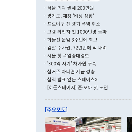
면 지난 6월
부 장관 권한
1000만달러
서울 외곽 월세 200만원
발전 구상'을
이에 따라 올
적 갈등 해결
경기도, 재정 '비상 상황'
했다. 경상수
결과 혐오의 
9000만달러
프로야구 전 경기 폭염 취소
년간의 CVI
지 기준 상품
고령 취업자 첫 1000만명 돌파
무너졌다고도 
며 월간 기준
현실을 바꾸는
달러로 38.
화물선 운임 3주만에 최고
를 평화 체제
196.9% 급
검찰 수사권, 72년만에 막 내려
함께 4자 대
수출은 160
지만 이 대통
서울 첫 폭염중대경보
(18.6%) 
화공존 정책이
했다. 통관 기
'300억 사기' 차가원 구속
다"고 지적했
(16.4%)
투리가 잡혀 
실거주 아니면 세금 껑충
월(-10억9
쁜 상황이 초
증가와 유류할
실적 발표 앞둔 스페이스X
9·19 군사
기록했지만 
[히든스테이지] 즌·오아 첫 도전
"우리의 선의
로 전환됐다.
으로 약간의 의문
를 기록해 전
관은 업무보고
는 배당수입
주의에 근거한
줄면서 25억
[주요포토]
라며 "여러분
억1000만달
이 9월 러시
였던 올해 3
며 "정부 차
인의 해외투자
은 "그것은 
각각 증가했다