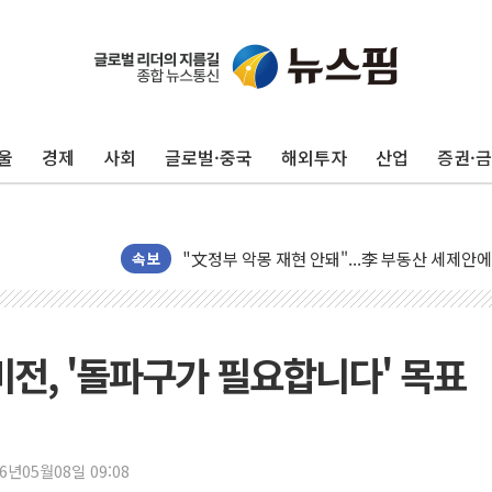
[코인시황] 비트코인 6만4000달러대 횡보…고
울
경제
사회
글로벌·중국
해외투자
산업
증권·
[베트남 증시] 유동성 부진 지속, 강보합 마감
'찜통더위'에 전력수요 역대 최고치 경신…한낮 
후티 반군, 예멘 정부군과 사우디 동시 공격…
속보
42.5도 역대급 폭염…동물들도 특별식으로 여
경찰, 9월부터 '가족 사건' 못 맡는다…상피제
포스코홀딩스, 포스코인터·DX 지분 일부 매각
비전, '돌파구가 필요합니다' 목표
태국 학교서 중학생 총기 난사...최소 7명 사망
40.2도 찍은 서울 등 폭염중대경보 해제…누적
"文정부 악몽 재현 안돼"...李 부동산 세제안에
26년05월08일 09:08
신세계사이먼 '대구 프리미엄 아울렛' 건립 '본