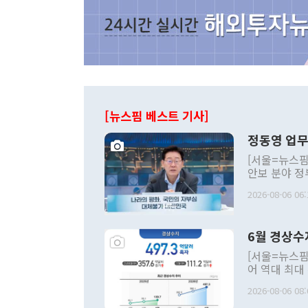
[뉴스핌 베스트 기사]
정동영 업무
[서울=뉴스핌
안보 분야 정
평화공존 발전
2026-08-06 06:
발언 중에는 
언한 것이 있
령은 공개적으
6월 경상수
주의적 희망에
관의 대북 정
[서울=뉴스핌
관 부처 장관
어 역대 최대
관의 무리한 
출 호조로 월
다. [정동영 통일부 장관이 지난달 23일 오후 서울 종로구 정부서울청사에
2026-08-06 08:
료=한국은행] 한국은행이 6일 발표한 '2026년 6월 국제수지(잠정)'에
서 취임 1주년 