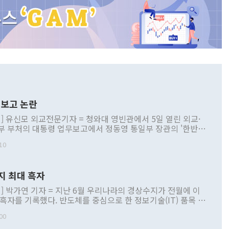
보고 논란
] 유신모 외교전문기자 = 청와대 영빈관에서 5일 열린 외교·
부 부처의 대통령 업무보고에서 정동영 통일부 장관의 '한반도
 구상'과 업무보고 발언이 논란을 빚고 있다. 이날 정 장관의
10
정부 내 조율을 거치지 않은 사안을 정책으로 추진하겠다고 공
는가 하면 사실 관계에 맞지 않은 설명도 있었다. 이재명 대통
로 신중을 기해 달라고 경고했고, 조현 외교부 장관은 '이상
지 최대 흑자
 근거한 비현실적 구상'이라는 비판을 내놨다. 그동안 정 장
책 관련 발언이 물의를 빚은 적은 여러 번 있지만 대통령과 유
] 박가연 기자 = 지난 6월 우리나라의 경상수지가 전월에 이
이 공개적으로 부정적 입장을 표명한 것은 이례적이다. 정 장
 흑자를 기록했다. 반도체를 중심으로 한 정보기술(IT) 품목 수
대북 접근법과 월권을 제어해야 한다는 목소리도 높아지고 있
간 상품수출이 처음으로 1000억달러를 넘어선 영향이다. [자
00
 따르
기자간담회를 하고 있다. [사진=통일부] 2026.07.23 ◆통일