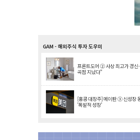
GAM
- 해외주식 투자 도우미
프론트도어 ② 사상 최고가 경신
곡점 지났다"
[홍콩 대장주] 메이퇀 ③ 신성장
'폭발적 성장'