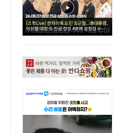
[스팟Live] 한자리에 모인 장군들...李대통령,
이상렬 대장 등 진급 장성 4명에 삼정검 수치
직접 수여｜26.08.07 장성 진급·삼정검 수치
수여식