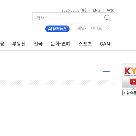
2026.08.08 (토)
ENG
中文
|
|
최고치
 요구
패밀리 사이트
낮아지며 상승… STOXX 600 지수는 나흘 연속 최고치
금융
부동산
전국
문화·연예
스포츠
GAM
세
엘·이란 위협에 맞설 자체 억지력 강화
동
톱'… 美 해상봉쇄 영향
각
체주 '활짝'
스닥 선물 1%대 상승
상 기대 후퇴
·태양광주↑ VS 트레이드데스크·웬디스↓