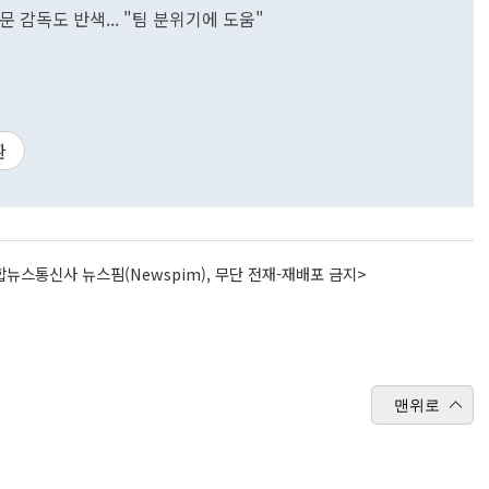
경문 감독도 반색... "팀 분위기에 도움"
환
뉴스통신사 뉴스핌(Newspim), 무단 전재-재배포 금지>
맨위로