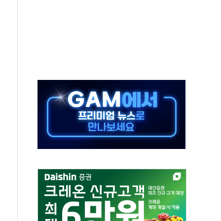
 끝까지 찾겠다"
중 완화 전환점"
적 공급 확대·속도전 총력"
 급등