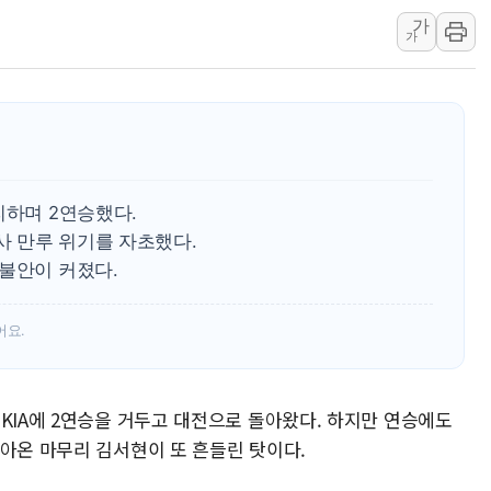
가
보훈부, 미 DPAA와 MOU… "6·25 미군 실종자 7359명
가
트럼프 "금리 내려야"…파월 때와 달리 워시엔 톤 낮춰
특정 정치인 측근 포항시 정책특보 내정설...포항시 '시끌'
李 "해남 태양광, 대한민국 다음 100년 밑거름…수도권 집
李 대통령, '6시간 마라톤 부동산 2차 회의' 주재… "전폭
트럼프, 中 겨냥 폴리실리콘 관세 15% 부과…美 태양광주
승리하며 2연승했다.
무사 만루 위기를 자초했다.
 불안이 커졌다.
어요.
KIA에 2연승을 거두고 대전으로 돌아왔다. 하지만 연승에도
돌아온 마무리 김서현이 또 흔들린 탓이다.