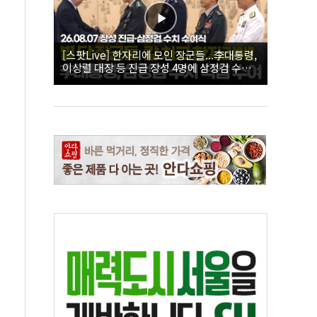
[스팟Live] 한자리에 모인 장군들...李대통령,
이상렬 대장 등 진급 장성 4명에 삼정검 수치
직접 수여｜26.08.07 장성 진급·삼정검 수치
수여식