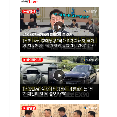
스팟
Live
[스팟Live] 李대통령 "국가폭력 피해자, 국가
가 치유해야…국가 책임 유효기간 없어"｜
26.08.07 국가폭력 피해자 위로 오찬
[스팟Live] 일상에서 장점이 더 돋보이는 '전
기 패밀리 SUV' 볼보 EX90