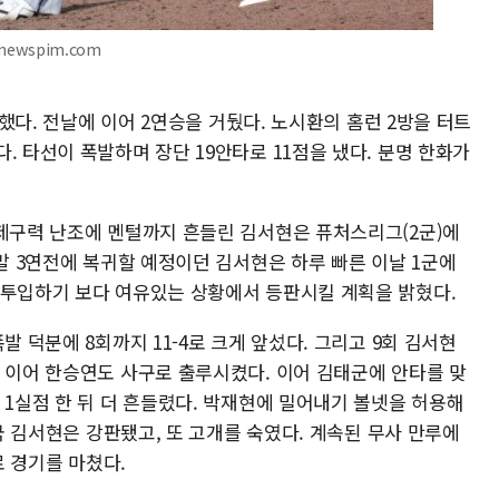
newspim.com
승리했다. 전날에 이어 2연승을 거뒀다. 노시환의 홈런 2방을 터트
. 타선이 폭발하며 장단 19안타로 11점을 냈다. 분명 한화가
 제구력 난조에 멘털까지 흔들린 김서현은 퓨처스리그(2군)에
주말 3연전에 복귀할 예정이던 김서현은 하루 빠른 이날 1군에
 투입하기 보다 여유있는 상황에서 등판시킬 계획을 밝혔다.
발 덕분에 8회까지 11-4로 크게 앞섰다. 그리고 9회 김서현
에 이어 한승연도 사구로 출루시켰다. 이어 김태군에 안타를 맞
 1실점 한 뒤 더 흔들렸다. 박재현에 밀어내기 볼넷을 허용해
결국 김서현은 강판됐고, 또 고개를 숙였다. 계속된 무사 만루에
로 경기를 마쳤다.