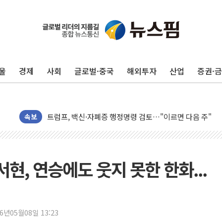
뉴욕증시, 고용 쇼크에 금리 인상 우려 후퇴…S&P500 
트럼프, 쿡 연준 이사 해임 재추진…"26일까지 의혹 소명"
유럽증시, 美 고용 예상 밖 부진에 연준 금리 인상 가능성 
울
경제
사회
글로벌·중국
해외투자
산업
증권·
미 연준 매파 기세 꺾이나…고용 감소에 9월 동결 전망 우
[종합] 이슬람 수니파 3국, '공동방위협정' 체결… 이스라
트럼프, 백신·자폐증 행정명령 검토…"이르면 다음 주"
美 항소법원, 백악관 무도회장 공사 중단 명령…트럼프 제
속보
이란 핵심 원유 수출항 '하르그섬', 최근 1주일 이상 '올스
美 고용 쇼크에 엔화 장중 급등…시장은 "또 개입했나" 촉
[AI MY 뉴스] 뉴욕 반도체주 프리뷰...美 고용 쇼크에 반도
서현, 연승에도 웃지 못한 한화...
뉴욕증시 프리뷰, 美 고용 쇼크에 금리 인상 우려 후퇴…나
[종합] 美 7월 고용 2만3000명 감소 '쇼크'…9월 금리 인
[사진] 이슬람 수니파 3개국, 공동방위협정 체결
26년05월08일 13:23
뉴욕증시 개장 전 특징주...아틀라시안·클라우드플레어