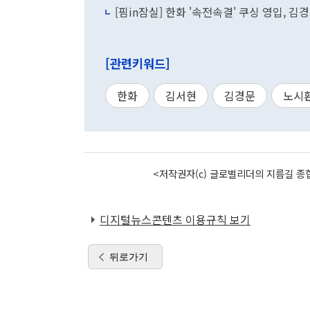
[핌in잠실] 한화 '속전속결' 쿠싱 영입, 김
[관련키워드]
한화
김서현
김경문
노시
<저작권자(c) 글로벌리더의 지름길 종합
디지털뉴스콘텐츠 이용규칙 보기
뒤로가기