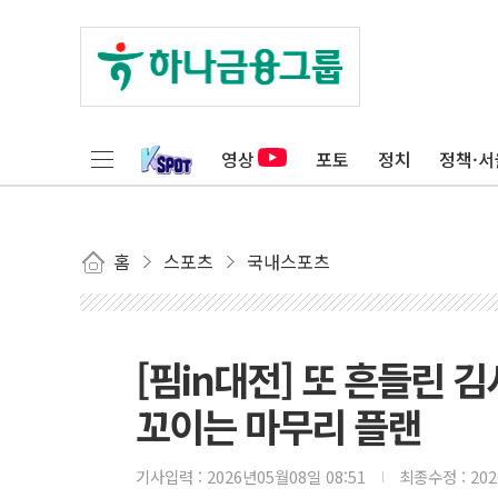
영상
포토
정치
정책·서
홈
스포츠
국내스포츠
[핌in대전] 또 흔들린 김
꼬이는 마무리 플랜
기사입력 :
2026년05월08일 08:51
최종수정 :
20