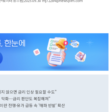
터 뉴스핌]2025.09.30 mj72284@newspim.com
지지 않으면 금리 인상 필요할 수도"
레 악화…금리 판단도 복잡해져"
이란 전쟁·유가 급등 속 '매파 반발' 확산