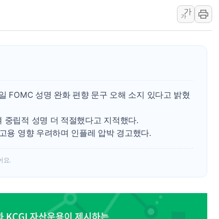
가
李대통령, 호우 피해 경북 안동·의성 특별재난
가
'변기 수리' 집주인에게 흉기 휘두른 30대 세
워트, 상반기 영업이익 30억원
프롬바이오, 10일 거래 재개…"재무구조 개편
NH농협생명, 농작업 중 온열질환 보장…폭염
아바코, 2분기 매출 120억원
일 FOMC 성명 완화 편향 문구 오해 소지 있다고 밝혔
며 중립적 성명 더 적절했다고 지적했다.
·고용 영향 우려하며 인플레 압박 경고했다.
어요.