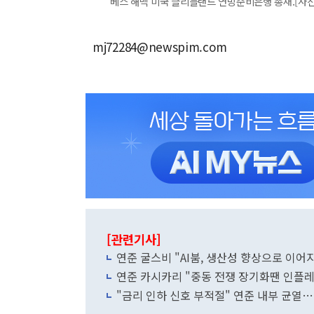
베스 해맥 미국 클리블랜드 연방준비은행 총재.[사진=로이
mj72284@newspim.com
[관련기사]
연준 굴스비 "AI붐, 생산성 향상으로 이어
연준 카시카리 "중동 전쟁 장기화땐 인플
"금리 인하 신호 부적절" 연준 내부 균열…