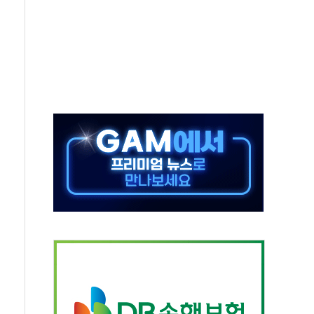
지역 선포
입자…경찰, 현행범 체포
"
기 신속 보상 강화