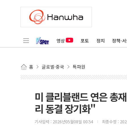
영상
포토
정치
정책·서
홈
글로벌·중국
특파원
미 클리블랜드 연은 총재
리 동결 장기화"
기사입력 :
2026년05월08일 00:54
최종수정 :
20