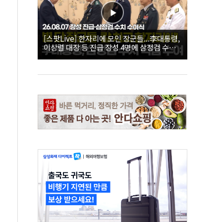
[스팟Live] 한자리에 모인 장군들...李대통령,
이상렬 대장 등 진급 장성 4명에 삼정검 수치
직접 수여｜26.08.07 장성 진급·삼정검 수치
수여식