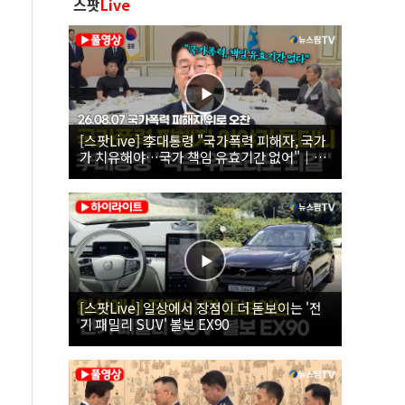
스팟
Live
[스팟Live] 李대통령 "국가폭력 피해자, 국가
가 치유해야…국가 책임 유효기간 없어"｜
26.08.07 국가폭력 피해자 위로 오찬
[스팟Live] 일상에서 장점이 더 돋보이는 '전
기 패밀리 SUV' 볼보 EX90