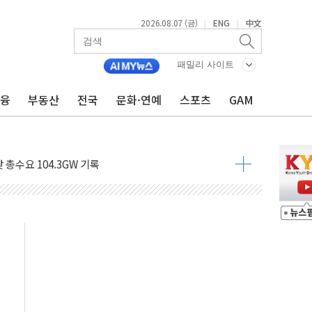
2026.08.07 (금)
ENG
中文
|
|
비온 59㎡ 18억원대
-서울시 '정책 엇박자'
패밀리 사이트
생애최초만 경쟁 치열
금융
부동산
전국
문화·연예
스포츠
GAM
래·ETF 매수에도 고유가·금리·입법 지연 '삼중 부담'
...석유·가스주 올랐지만 빈그룹이 상쇄
총수요 104.3GW 기록
 위기 고조되는 또 다른 중동 화약고
름나기 [뉴스핌 줌인]
 실시
 온열질환자 2872명
 與 내부서 '총선·대선 직격탄' 우려
궤도'