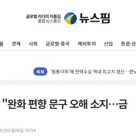
신길동 신축도 3.3㎡당 7250만원…써밋 클라
용산공원·그린벨트로 또 충돌…반복되는 국토부
[AI 부동산 투데이] 특공 전략도 '극과 극'…
울
경제
사회
글로벌·중국
해외투자
산업
증권·
[코인시황] 비트코인 6만4000달러대 횡보…고
[베트남 증시] 유동성 부진 지속, 강보합 마감
'찜통더위'에 전력수요 역대 최고치 경신…한낮 
후티 반군, 예멘 정부군과 사우디 동시 공격…
속보
42.5도 역대급 폭염…동물들도 특별식으로 여
경찰, 9월부터 '가족 사건' 못 맡는다…상피제
포스코홀딩스, 포스코인터·DX 지분 일부 매각
 "완화 편향 문구 오해 소지…금
태국 학교서 중학생 총기 난사...최소 7명 사망
40.2도 찍은 서울 등 폭염중대경보 해제…누적
"文정부 악몽 재현 안돼"...李 부동산 세제안에
26년05월08일 00:54
신세계사이먼 '대구 프리미엄 아울렛' 건립 '본