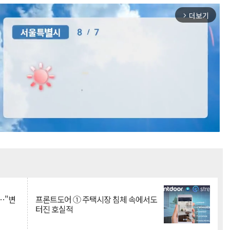
더보기
arrow_forward_ios
Mute
…"변
프론트도어 ① 주택시장 침체 속에서도
터진 호실적