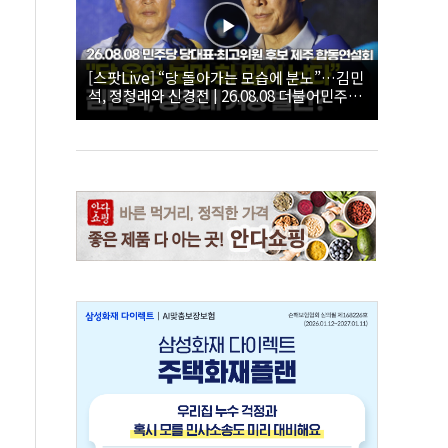
[스팟Live] “당 돌아가는 모습에 분노”…김민
석, 정청래와 신경전 | 26.08.08 더불어민주당
당대표·최고위원 후보 제주 합동연설회