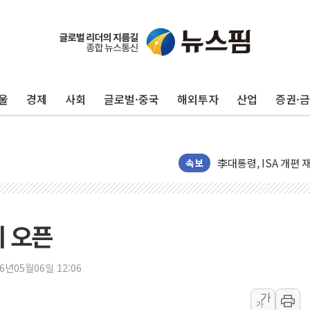
여수 오동도 인근 해상
추미애, '위안부' 피해
인천 선재도 갯벌서 해
울
경제
사회
글로벌·중국
해외투자
산업
증권·
인천서 말다툼 중 어머
'화합' 꺼낸 김민석에
李대통령, ISA 개편 
동해중부 전 해상 풍랑
속보
연일 폭염에 온열질환
中 전방위 아파트 부양
인제 용대리 계곡서 
지 오픈
동해시, 11~14일 
강원 중·남부 동해안
26년05월06일 12:06
청양 밭에서 일하던 
가
가
폭염에 車 운전면허 