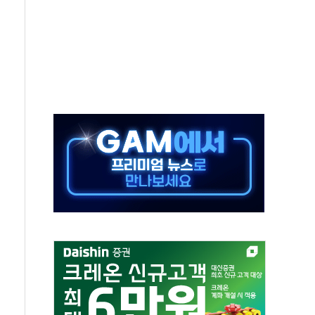
가누르기 방지법' 전면 재검토 지시
 시간당 20~30mm 강한 비...가뭄 해소될 듯
지속…내륙 곳곳 소나기
 검토, 민주당 스스로 원칙 뒤집는 것"
…청주·진천 35도, 곳곳 소나기
지·공소청 출범…피해자들 '범죄 사각지대' 우려