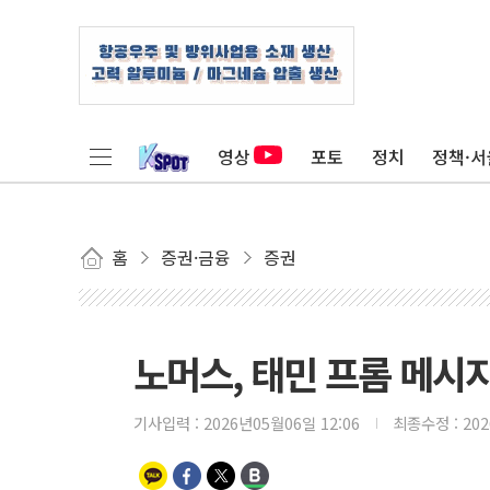
영상
포토
정치
정책·서
홈
증권·금융
증권
노머스, 태민 프롬 메시
기사입력 :
2026년05월06일 12:06
최종수정 :
20