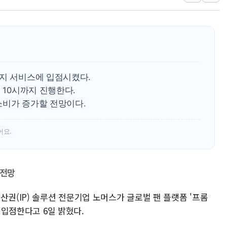
李대통령, 'ISA·주
'호우 특보' 경북 울진
주말 무더위·열대야 
오세훈 "용산공원 주택
충북 주말 무더위 지속
시지 서비스에 입점시켰다.
10월 보완수사권 폐
 10시까지 진행한다.
소비가 증가할 전망이다.
어요.
 전망
산권(IP) 솔루션 전문기업 노머스가 글로벌 팬 플랫폼 '프롬
이 입점한다고 6일 밝혔다.