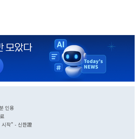
분 인용
완료
시작" - 신한證