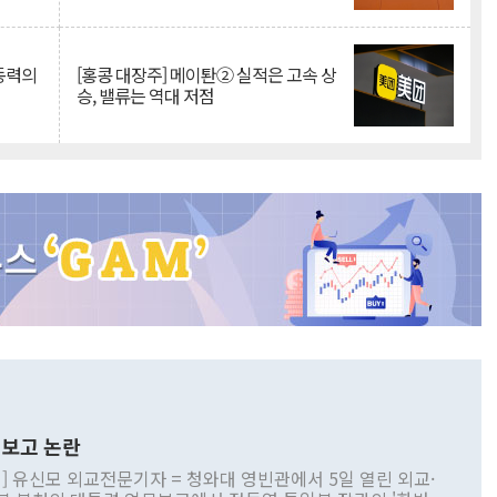
 동력의
[홍콩 대장주] 메이퇀② 실적은 고속 상
승, 밸류는 역대 저점
보고 논란
] 유신모 외교전문기자 = 청와대 영빈관에서 5일 열린 외교·