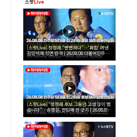
스팟
Live
[스팟Live] 정청래 “뻔뻔하다”…‘화합’ 꺼낸
김민석에 정면 반격 | 26.08.08 더불어민주당
당대표·최고위원 후보 제주 합동연설회
[스팟Live] “정청래 후보 그동안 고생 많이 했
습니다”…송영길, 연임에 선 긋기 | 26.08.08
더불어민주당 당대표·최고위원 후보 제주 합
동연설회