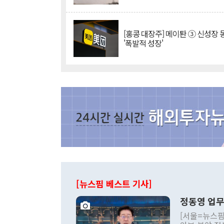
[홍콩 대장주] 메이퇀 ③ 신성장
'폭발적 성장'
[뉴스핌 베스트 기사]
정동영 업무
[서울=뉴스핌