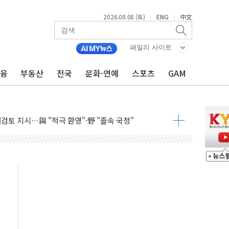
2026.08.08 (토)
ENG
中文
|
|
서 모터보트 전복…1명 사망·1명 실종
자 기림의 날 참석..."국제적 시민 연대로 목소리 내야"
패밀리 사이트
루질 중 실종 60대 나흘만에 숨진 채 발견
금융
부동산
전국
문화·연예
스포츠
GAM
니 흉기 살해 10대 아들 체포
 '뻔뻔' 받아친 정청래…제주 연설서 신경전 고조
재검토 지시…與 "적극 환영"·野 "졸속 국정"
주의보…10일까지 최대 3.5m 높은 물결
 사망 23명…정부, 비상대응기구 가동
, 수도 베이징도 부동산 규제 철폐
수위 상승으로 피서객 7명 고립…전원 구조
'별똥별 멍' 운영…페르세우스 유성우 관측
 시간당 50mm 이상 폭우…호우경보 발효
90대 숨져…온열질환 여부 조사
기능시험 오전 집중 편성…체감온도 38도 넘으면 중단