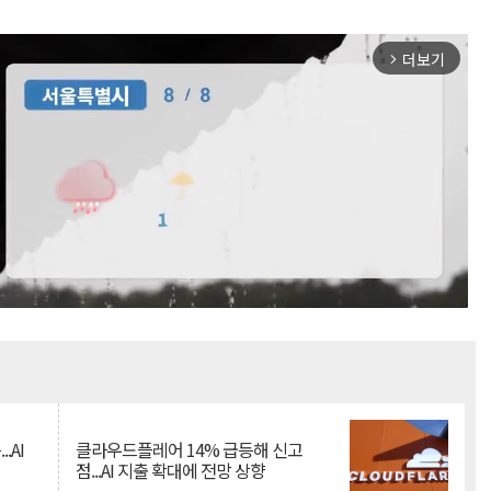
더보기
arrow_forward_ios
Mute
.AI
클라우드플레어 14% 급등해 신고
점...AI 지출 확대에 전망 상향