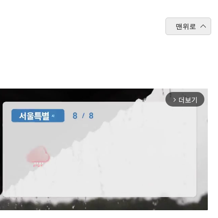
맨위로
더보기
arrow_forward_ios