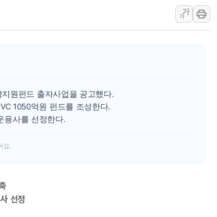
가
한상협, 업계 개인정보 보안 새판 짠다…'자율규제단체' 
가
민주당, 오늘 제주·인천 경선 발표...김민석 '재역전' vs 정
뉴욕증시, 고용 쇼크에 금리 인상 우려 후퇴…S&P500 
트럼프, 쿡 연준 이사 해임 재추진…"26일까지 의혹 소명"
유럽증시, 美 고용 예상 밖 부진에 연준 금리 인상 가능성 
미 연준 매파 기세 꺾이나…고용 감소에 9월 동결 전망 우
장지원펀드 출자사업을 공고했다.
 VC 1050억원 펀드를 조성한다.
탁운용사를 선정한다.
어요.
축
용사 선정