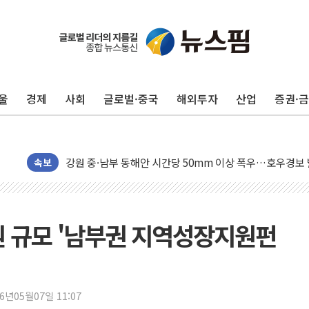
동해중부 전 해상 풍랑주의보…10일까지 최대 3.5m 높은
연일 폭염에 온열질환 사망 23명…정부, 비상대응기구 가
中 전방위 아파트 부양, 수도 베이징도 부동산 규제 철폐
울
경제
사회
글로벌·중국
해외투자
산업
증권·
인제 용대리 계곡서 수위 상승으로 피서객 7명 고립…전원
동해시, 11~14일 '별똥별 멍' 운영…페르세우스 유성우 
강원 중·남부 동해안 시간당 50mm 이상 폭우…호우경보
청양 밭에서 일하던 90대 숨져…온열질환 여부 조사
속보
폭염에 車 운전면허 기능시험 오전 집중 편성…체감온도 3
李대통령, 'ISA·주가누르기 방지법' 전면 재검토 지시
'호우 특보' 경북 울진 시간당 20~30mm 강한 비...가뭄 
원 규모 '남부권 지역성장지원펀
주말 무더위·열대야 지속…내륙 곳곳 소나기
오세훈 "용산공원 주택 검토, 민주당 스스로 원칙 뒤집는 
충북 주말 무더위 지속…청주·진천 35도, 곳곳 소나기
26년05월07일 11:07
10월 보완수사권 폐지·공소청 출범…피해자들 '범죄 사각