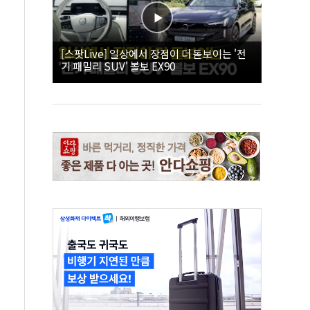
[스팟Live] 일상에서 장점이 더 돋보이는 '전
기 패밀리 SUV' 볼보 EX90