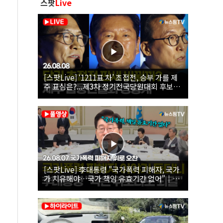
스팟
Live
[스팟Live] ‘1211표 차’ 초접전, 승부 가를 제
주 표심은?...제3차 정기전국당원대회 후보자
제주 합동연설회 생중계 | 26.08.08
[스팟Live] 李대통령 "국가폭력 피해자, 국가
가 치유해야…국가 책임 유효기간 없어"｜
26.08.07 국가폭력 피해자 위로 오찬