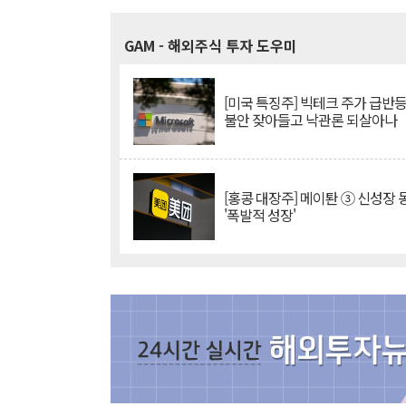
GAM
- 해외주식 투자 도우미
[미국 특징주] 빅테크 주가 급반등..
불안 잦아들고 낙관론 되살아나
[홍콩 대장주] 메이퇀 ③ 신성장
'폭발적 성장'