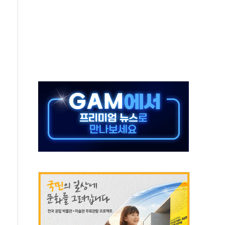
타진
청래 '격차 확대'
최고치
 요구
낮아지며 상승… STOXX 600 지수는 나흘 연속 최고치
세