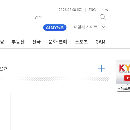
2026.08.08 (토)
ENG
中文
|
|
 물결
동
패밀리 사이트
금융
부동산
전국
문화·연예
스포츠
GAM
 구조
관측
 발효
8도 넘으면 중단
해소될 듯
것"
지대' 우려