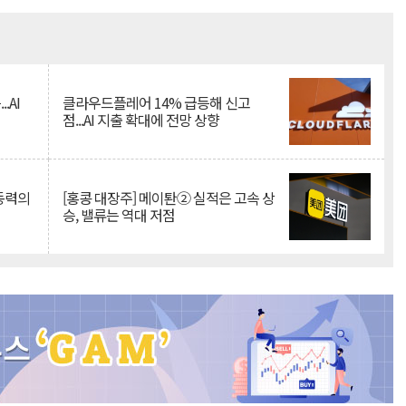
Mute
.AI
클라우드플레어 14% 급등해 신고
점...AI 지출 확대에 전망 상향
 동력의
[홍콩 대장주] 메이퇀② 실적은 고속 상
승, 밸류는 역대 저점