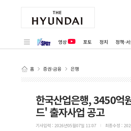
영상
포토
정치
정책·서
홈
증권·금융
은행
한국산업은행, 3450억
드' 출자사업 공고
기사입력 :
2026년05월07일 11:07
최종수정 :
20