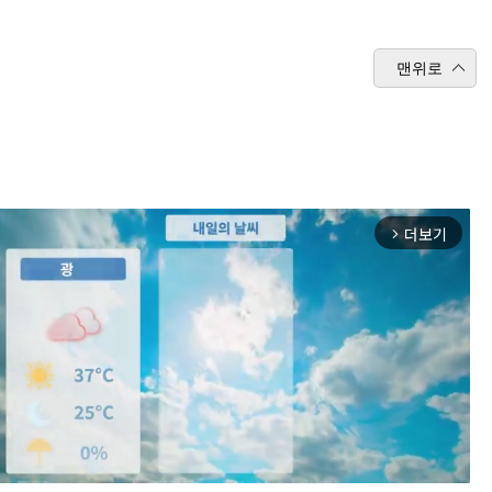
맨위로
더보기
arrow_forward_ios