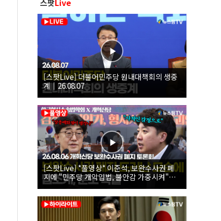
스팟
Live
[스팟Live] 더불어민주당 원내대책회의 생중
계｜26.08.07
[스팟Live] *풀영상* 이준석, 보완수사권 폐
지에 "민주당 개악입법, 불안감 가중시켜"｜
26.08.06 개혁신당 보완수사권 폐지 토론회