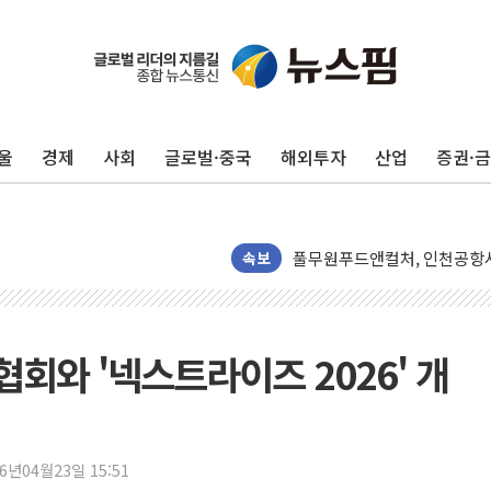
울
경제
사회
글로벌·중국
해외투자
산업
증권·
네이버, AI 투자로 숨 고르
카카오스타일 지그재그, '직잭
풀무원푸드앤컬처, 인천공항서
애경산업, 서울시 취약계층 위
속보
중기부, 떡국·떡볶이떡 제조업 
[브라질증시] 금리 인하에도 추
[뉴스핌 이 시각 PICK] 李, 
회와 '넥스트라이즈 2026' 개
카드사 고객 유입 창구 된 '
제나벨, 배우 공승연 브랜드 
트럼프, 폴리실리콘·태양광에 
26년04월23일 15:51
[채권/외환] 국제유가 급등에