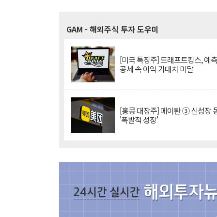
GAM
- 해외주식 투자 도우미
[미국 특징주] 드래프트킹스, 예
공세 속 이익 기대치 미달
[홍콩 대장주] 메이퇀 ③ 신성장
'폭발적 성장'