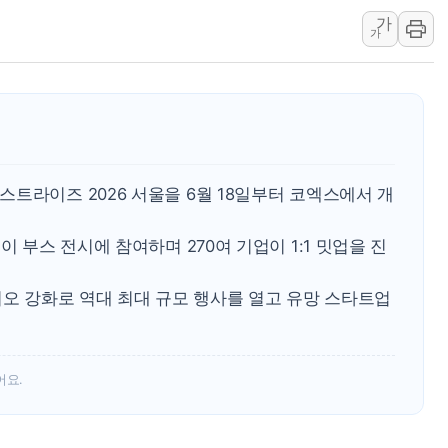
가
트럼프, '원정출산 시민권 차
가
트럼프 "이란전 조만간 끝날 
현대리바트, 원가 개선으로 실
[금/유가] 이란의 호르무즈 
뉴욕증시, 유가·금리 부담에 
이란, 오만과 호르무즈 해협 재
트라이즈 2026 서울을 6월 18일부터 코엑스에서 개
[오늘의 국회일정] 상임위·세미
[민주 당권주자 일정] 송영길·
이 부스 전시에 참여하며 270여 기업이 1:1 밋업을 진
李대통령, 오늘 오후 2시 부
이오 강화로 역대 최대 규모 행사를 열고 유망 스타트업
어요.