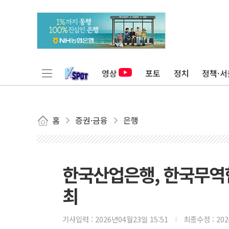
영상
포토
정치
정책·서
홈
증권·금융
은행
한국산업은행, 한국무역협
최
기사입력 :
2026년04월23일 15:51
최종수정 :
20