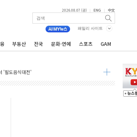
2026.08.07 (금)
ENG
中文
|
|
패밀리 사이트
금융
부동산
전국
문화·연예
스포츠
GAM
기…매출 16% 늘고 영업이익은 제자리
뷰티 페스타'…최대 91% 할인
 '팔도음식대전'
해 53억원 상당 통큰 기부
'생계형 적합업종' 재지정...5년 더 보호
가 완화 불확실성에 1.2% 하락 마감
오늘 부동산 2차 회의 外
트래블카드'…휴가철 넘어 장기 고객 묶는다
모델 발탁… 부산 광안서 약국 팝업스토어 운영
15% 관세…한국 등엔 '합산 상한' 적용
 미 국채금리·달러 동반 상승…시장, 美 고용지표 촉각