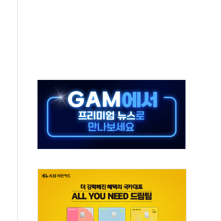
단' 행정명령 서명…출생시민권 제한 재시동
것"…군수품 부족설 일축 "막대한 무기 보유"
적 방어…다음 과제는 '외형 확대'
해협 통항 제한 검토에 유가 3% 급등…금값 보합
하락…다우 5거래일 랠리 '마침표'
개방 합의 막바지.."美와 직접 협상 없어"
나·기자회견·주요 정당 - 8월 7일
정청래·김민석 후보 - 8월 7일
동산정책 2차 점검회의…주택 공급 대책 막바지 조율