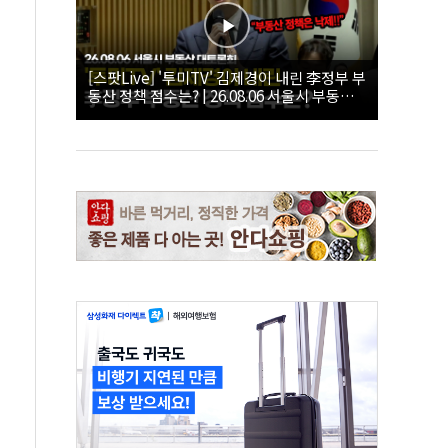
[스팟Live] '투미TV' 김제경이 내린 李정부 부
동산 정책 점수는? | 26.08.06 서울시 부동산
대토론회