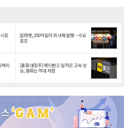
Mute
측시장
알파벳, 250억달러 회사채 발행…수요
호조
 동력의
[홍콩 대장주] 메이퇀② 실적은 고속 상
승, 밸류는 역대 저점