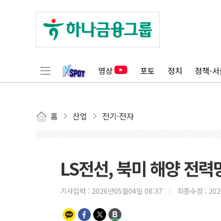
영상
포토
정치
정책·서
홈
산업
전기·전자
LS전선, 북미 해양 전력
기사입력 :
2026년05월04일 08:37
최종수정 :
20