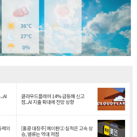
Mute
.AI
클라우드플레어 14% 급등해 신고
점...AI 지출 확대에 전망 상향
 동력의
[홍콩 대장주] 메이퇀② 실적은 고속 상
승, 밸류는 역대 저점