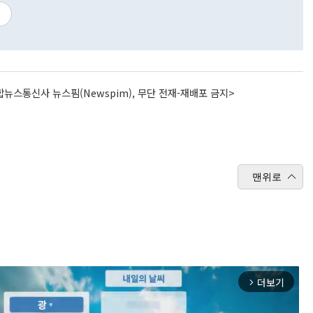
뉴스통신사 뉴스핌(Newspim), 무단 전재-재배포 금지>
맨위로
더보기
arrow_forward_ios