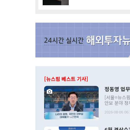
[뉴스핌 베스트 기사]
정동영 업무
[서울=뉴스핌
안보 분야 정
평화공존 발전
2026-08-06 06:
발언 중에는 
언한 것이 있
령은 공개적으
6월 경상수