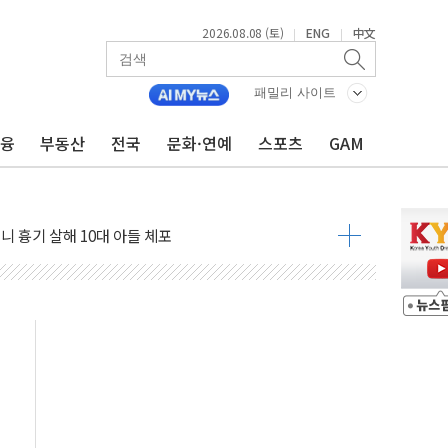
2026.08.08 (토)
ENG
中文
|
|
패밀리 사이트
금융
부동산
전국
문화·연예
스포츠
GAM
자 기림의 날 참석..."국제적 시민 연대로 목소리 내야"
루질 중 실종 60대 나흘만에 숨진 채 발견
니 흉기 살해 10대 아들 체포
 '뻔뻔' 받아친 정청래…제주 연설서 신경전 고조
재검토 지시…與 "적극 환영"·野 "졸속 국정"
주의보…10일까지 최대 3.5m 높은 물결
 사망 23명…정부, 비상대응기구 가동
, 수도 베이징도 부동산 규제 철폐
수위 상승으로 피서객 7명 고립…전원 구조
'별똥별 멍' 운영…페르세우스 유성우 관측
 시간당 50mm 이상 폭우…호우경보 발효