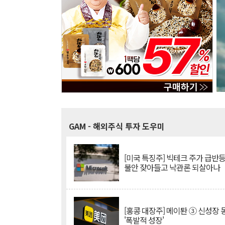
GAM
- 해외주식 투자 도우미
[미국 특징주] 빅테크 주가 급반등..
불안 잦아들고 낙관론 되살아나
[홍콩 대장주] 메이퇀 ③ 신성장
'폭발적 성장'