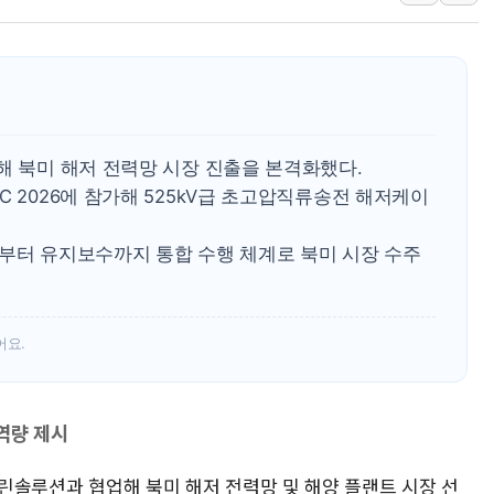
청양 밭에서 일하던 
폭염에 車 운전면허 
李대통령, 'ISA·주
'호우 특보' 경북 울진
주말 무더위·열대야 
해 북미 해저 전력망 시장 진출을 본격화했다.
오세훈 "용산공원 주택
C 2026에 참가해 525kV급 초고압직류송전 해저케이
충북 주말 무더위 지속
계부터 유지보수까지 통합 수행 체계로 북미 시장 수주
10월 보완수사권 폐
한상협, 업계 개인정보
어요.
역량 제시
S마린솔루션과 협업해 북미 해저 전력망 및 해양 플랜트 시장 선