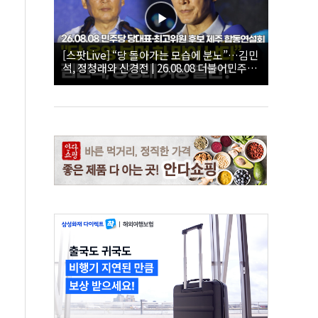
[스팟Live] “당 돌아가는 모습에 분노”…김민
석, 정청래와 신경전 | 26.08.08 더불어민주당
당대표·최고위원 후보 제주 합동연설회