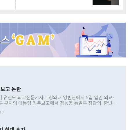
보고 논란
] 유신모 외교전문기자 = 청와대 영빈관에서 5일 열린 외교·
부 부처의 대통령 업무보고에서 정동영 통일부 장관의 '한반도
 구상'과 업무보고 발언이 논란을 빚고 있다. 이날 정 장관의
10
정부 내 조율을 거치지 않은 사안을 정책으로 추진하겠다고 공
는가 하면 사실 관계에 맞지 않은 설명도 있었다. 이재명 대통
로 신중을 기해 달라고 경고했고, 조현 외교부 장관은 '이상
지 최대 흑자