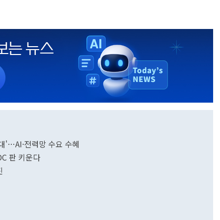
대'…AI·전력망 수요 수혜
DC 판 키운다
진