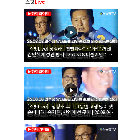
스팟
Live
[스팟Live] 정청래 “뻔뻔하다”…‘화합’ 꺼낸
김민석에 정면 반격 | 26.08.08 더불어민주당
당대표·최고위원 후보 제주 합동연설회
[스팟Live] “정청래 후보 그동안 고생 많이 했
습니다”…송영길, 연임에 선 긋기 | 26.08.08
더불어민주당 당대표·최고위원 후보 제주 합
동연설회