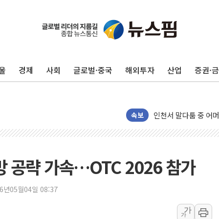
울
경제
사회
글로벌·중국
해외투자
산업
증권·
추미애, '위안부' 피해
인천 선재도 갯벌서 해
인천서 말다툼 중 어머
속보
'화합' 꺼낸 김민석에
李대통령, ISA 개편 
동해중부 전 해상 풍랑
망 공략 가속…OTC 2026 참가
연일 폭염에 온열질환
中 전방위 아파트 부양
인제 용대리 계곡서 
26년05월04일 08:37
동해시, 11~14일 
가
가
강원 중·남부 동해안