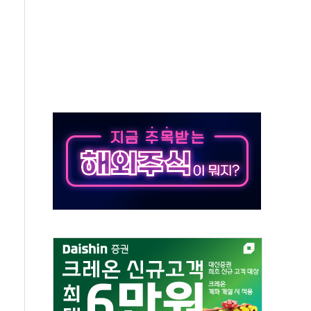
90대 숨져…온열질환 여부 조사
기능시험 오전 집중 편성…체감온도 38도 넘으면 중단
가누르기 방지법' 전면 재검토 지시
 시간당 20~30mm 강한 비...가뭄 해소될 듯
지속…내륙 곳곳 소나기
 검토, 민주당 스스로 원칙 뒤집는 것"
…청주·진천 35도, 곳곳 소나기
지·공소청 출범…피해자들 '범죄 사각지대' 우려
 보안 새판 짠다…'자율규제단체' 타진