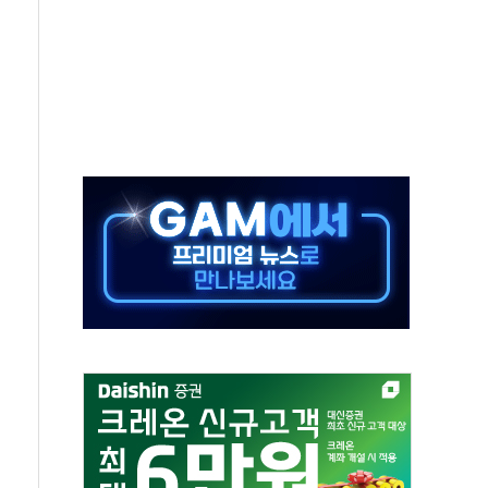
해도 놀랍지 않아"
태양광 착공…여의도 1.6배 규모
...금융주 낙폭 커
부정책 아냐" 해명
~9일 최대 100mm 호우
체결… 수니파 국가들의 새 안보 협력 구도