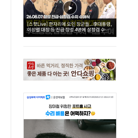
[스팟Live] 한자리에 모인 장군들...李대통령,
이상렬 대장 등 진급 장성 4명에 삼정검 수치
직접 수여｜26.08.07 장성 진급·삼정검 수치
수여식