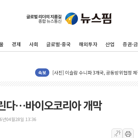
이란의 핵심 원유 수출항 '하르그섬', 최근 1
美 고용 쇼크에 엔화 장중 급등…시장은 "또 
[AI MY 뉴스] 뉴욕 반도체주 프리뷰...美 고
울
경제
사회
글로벌·중국
해외투자
산업
증권·
뉴욕증시 프리뷰, 美 고용 쇼크에 금리 인상 
[종합] 美 7월 고용 2만3000명 감소 '쇼크'
[사진] 이슬람 수니파 3개국, 공동방위협정 
뉴욕증시 개장 전 특징주...아틀라시안·클
속보
보훈부, 미 DPAA와 MOU… "6·25 미군 실
트럼프 "금리 내려야"…파월 때와 달리 워시엔
특정 정치인 측근 포항시 정책특보 내정설...포
 열린다…바이오코리아 개막
李 "해남 태양광, 대한민국 다음 100년 밑거
李 대통령, '6시간 마라톤 부동산 2차 회의'
26년04월28일 13:36
트럼프, 中 겨냥 폴리실리콘 관세 15% 부과
가
가
[사진] 빈살만과 에르도안의 만남