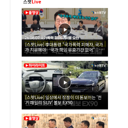
스팟
Live
[스팟Live] 李대통령 "국가폭력 피해자, 국가
가 치유해야…국가 책임 유효기간 없어"｜
26.08.07 국가폭력 피해자 위로 오찬
[스팟Live] 일상에서 장점이 더 돋보이는 '전
기 패밀리 SUV' 볼보 EX90