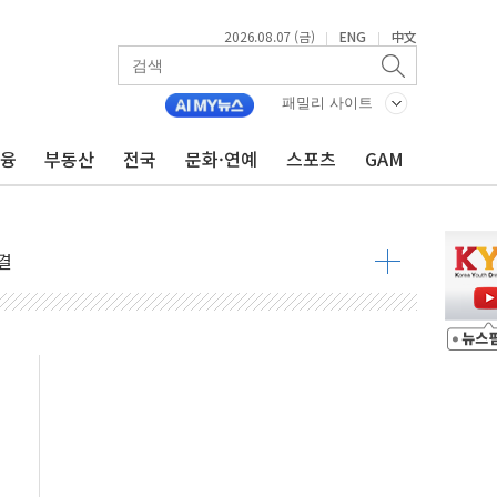
2026.08.07 (금)
ENG
中文
|
|
주일 이상 '올스톱'… 美 해상봉쇄 영향
개입했나" 촉각
패밀리 사이트
용 쇼크에 반도체주 '활짝'
금융
부동산
전국
문화·연예
스포츠
GAM
우려 후퇴…나스닥 선물 1%대 상승
…9월 금리 인상 기대 후퇴
체결
라우드플레어·태양광주↑ VS 트레이드데스크·웬디스↓
종자 7359명 끝까지 찾겠다"
 톤 낮춰
항시 '시끌'
름…수도권 집중 완화 전환점"
 주재… "전폭적 공급 확대·속도전 총력"
…美 태양광주 급등