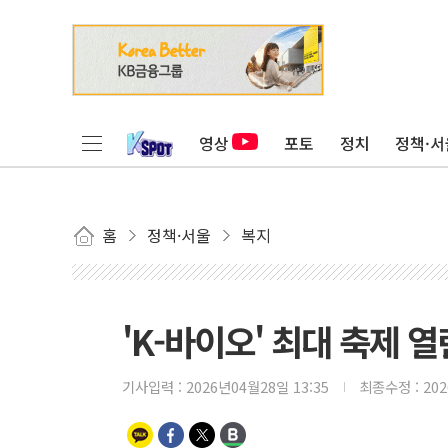
영상
포토
정치
정책·서
홈
정책·서울
복지
'K-바이오' 최대 축제
기사입력 :
2026년04월28일 13:35
최종수정 :
20