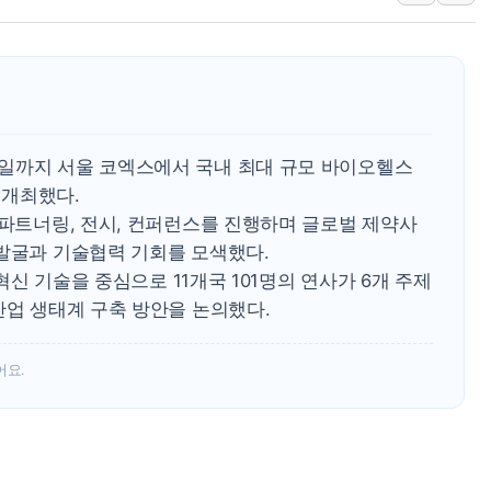
이란와이어 "이란 최고지도자 위독…곧 사망
남동발전, 해남군에 국내 최대 규모 400MW 
[인도증시] 중동 불안 속 유가 상승에 소폭 하락
황희 '폐버스 청년주택' SNS 글 역풍에 "정
폭염 누그러지고 가뭄 숙지나...경북동해안권 8
일까지 서울 코엑스에서 국내 최대 규모 바이오헬스
사우디·튀르키예·파키스탄, '공동방위협정' 
 개최했다.
 파트너링, 전시, 컨퍼런스를 진행하며 글로벌 제약사
 발굴과 기술협력 기회를 모색했다.
 혁신 기술을 중심으로 11개국 101명의 연사가 6개 주제
산업 생태계 구축 방안을 논의했다.
어요.