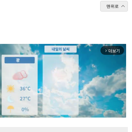
맨위로
더보기
arrow_forward_ios