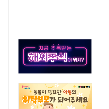
체주 '활짝'
스닥 선물 1%대 상승
상 기대 후퇴
·태양광주↑ VS 트레이드데스크·웬디스↓
 끝까지 찾겠다"
중 완화 전환점"