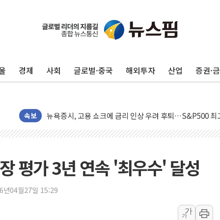
울
경제
사회
글로벌·중국
해외투자
산업
증권·
민주, 오늘 제주·인천 경선 결과 발표...'김민석 재역전 vs
한상협, 업계 개인정보 보안 새판 짠다…'자율규제단체' 
뉴욕증시, 고용 쇼크에 금리 인상 우려 후퇴…S&P500 
트럼프, 쿡 연준 이사 해임 재추진…"26일까지 의혹 소명"
속보
유럽증시, 美 고용 예상 밖 부진에 연준 금리 인상 가능성 
미 연준 매파 기세 꺾이나…고용 감소에 9월 동결 전망 우
[종합] 이슬람 수니파 3국, '공동방위협정' 체결… 이스라
 평가 3년 연속 '최우수' 달성
트럼프, 백신·자폐증 행정명령 검토…"이르면 다음 주"
美 항소법원, 백악관 무도회장 공사 중단 명령…트럼프 제
26년04월27일 15:29
이란 핵심 원유 수출항 '하르그섬', 최근 1주일 이상 '올스
가
가
美 고용 쇼크에 엔화 장중 급등…시장은 "또 개입했나" 촉