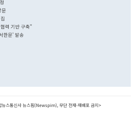
선정
방문
모집
 협력 기반 구축"
 서한문' 발송
뉴스통신사 뉴스핌(Newspim), 무단 전재-재배포 금지>