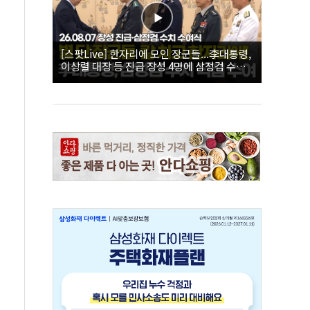
[스팟Live] 한자리에 모인 장군들...李대통령,
이상렬 대장 등 진급 장성 4명에 삼정검 수치
직접 수여｜26.08.07 장성 진급·삼정검 수치
수여식