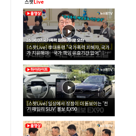
스팟
Live
[스팟Live] 李대통령 "국가폭력 피해자, 국가
가 치유해야…국가 책임 유효기간 없어"｜
26.08.07 국가폭력 피해자 위로 오찬
[스팟Live] 일상에서 장점이 더 돋보이는 '전
기 패밀리 SUV' 볼보 EX90