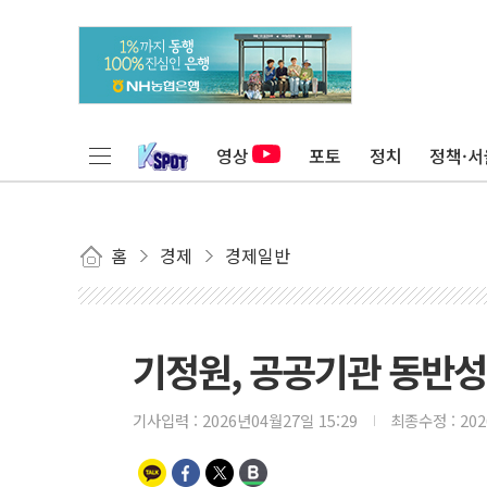
영상
포토
정치
정책·서
홈
경제
경제일반
기정원, 공공기관 동반성장
기사입력 :
2026년04월27일 15:29
최종수정 :
20