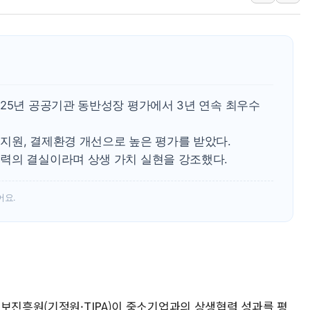
[AI MY 뉴스] 뉴욕 반도체주 프리뷰...美 고용 쇼크에 반도
뉴욕증시 프리뷰, 美 고용 쇼크에 금리 인상 우려 후퇴…나
[종합] 美 7월 고용 2만3000명 감소 '쇼크'…9월 금리 인
[사진] 이슬람 수니파 3개국, 공동방위협정 체결
뉴욕증시 개장 전 특징주...아틀라시안·클라우드플레어
25년 공공기관 동반성장 평가에서 3년 연속 최우수
보훈부, 미 DPAA와 MOU… "6·25 미군 실종자 7359명
지원, 결제환경 개선으로 높은 평가를 받았다.
트럼프 "금리 내려야"…파월 때와 달리 워시엔 톤 낮춰
력의 결실이라며 상생 가치 실현을 강조했다.
특정 정치인 측근 포항시 정책특보 내정설...포항시 '시끌'
李 "해남 태양광, 대한민국 다음 100년 밑거름…수도권 집
어요.
보진흥원(기정원·TIPA)이 중소기업과의 상생협력 성과를 평