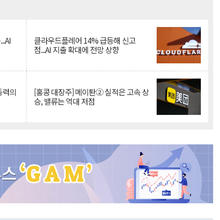
Mute
.AI
클라우드플레어 14% 급등해 신고
점...AI 지출 확대에 전망 상향
 동력의
[홍콩 대장주] 메이퇀② 실적은 고속 상
승, 밸류는 역대 저점