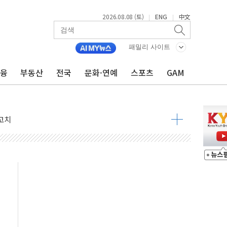
2026.08.08 (토)
ENG
中文
|
|
패밀리 사이트
금융
부동산
전국
문화·연예
스포츠
GAM
 정청래 격차 확대'
타진
최고치
 요구
낮아지며 상승… STOXX 600 지수는 나흘 연속 최고치
세
엘·이란 위협에 맞설 자체 억지력 강화
동
톱'… 美 해상봉쇄 영향
각