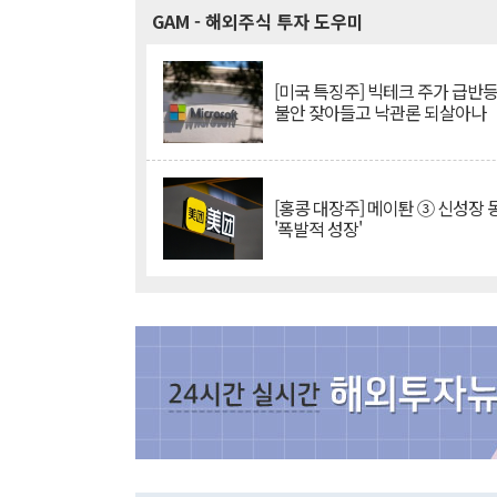
GAM
- 해외주식 투자 도우미
[미국 특징주] 빅테크 주가 급반등..
불안 잦아들고 낙관론 되살아나
[홍콩 대장주] 메이퇀 ③ 신성장
'폭발적 성장'