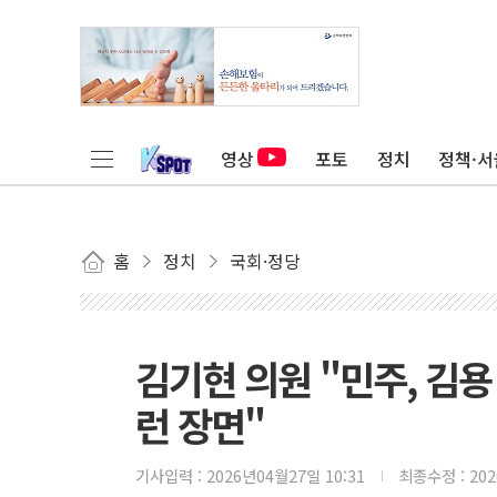
영상
포토
정치
정책·서
홈
정치
국회·정당
김기현 의원 "민주, 김용
런 장면"
기사입력 :
2026년04월27일 10:31
최종수정 :
20