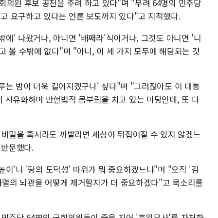
의원 후보 공천을 주려 하고 있다"며 "무려 64명의 민주당
고 요구하고 있다는 언론 보도까지 있다"고 지적했다.
밖에' 나왔거나, 아니면 '배째라'식이거나, 그것도 아니면 '니
 볼 수밖에 없다"며 "아니, 이 세 가지 모두에 해당되는 것
이루는 밤이 더욱 길어지겠구나' 싶다"며 "그러잖아도 이 대통
 사유화하며 반헌법적 몸부림을 치고 있는 마당인데, 또 다
 비밀을 혹시라도 까발리면 세상이 뒤집어질 수 있지 않겠느
 반문했다.
높이'니 '당의 도덕성' 따위가 뭐 중요하겠느냐"며 "오직 '김
 파멸의 뇌관을 어떻게 제거할지가 더 중요하겠다"고 목소리를
 민주당 64명의 국회의원들이 줄을 지어 '호위무사'를 자처하