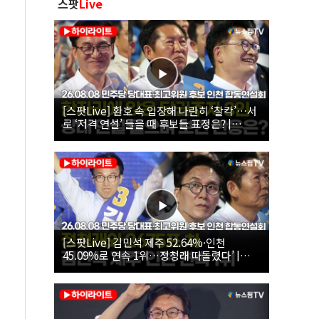
스팟
Live
[스팟Live] 환호 속 입장해 나란히 ‘찰칵’…서
로 ‘저격 연설’ 들을 때 후보들 표정은? |
26.08.08 더불어민주당 당대표·최고위원 후
보 인천 합동연설회
[스팟Live] 김민석 제주 52.64%·인천
45.09%로 연속 1위…정청래 따돌렸다’ |
26.08.08 더불어민주당 당대표·최고위원 후
보 인천 합동연설회