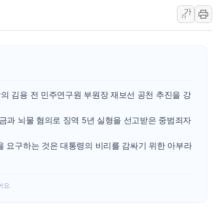
가
강릉·동해·삼척 시간당 최대 
가
폐기물 수거하다 참변…60대
서울 중랑구 주택가서 흉기 난
李대통령 "결혼 때문에 손해 
여수 오동도 인근 해상서 모
추미애, '위안부' 피해자 기림
당의 김용 전 민주연구원 부원장 재보선 공천 추진을 강
인천 선재도 갯벌서 해루질 중
인천서 말다툼 중 어머니 흉기
자금과 뇌물 혐의로 징역 5년 실형을 선고받은 중범죄자
'화합' 꺼낸 김민석에 '뻔뻔
천을 요구하는 것은 대통령의 비리를 감싸기 위한 아부라
어요.