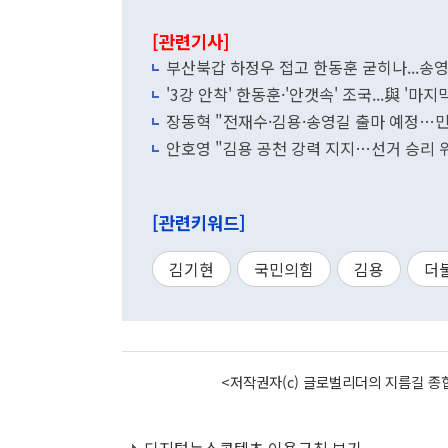
[관련기사]
부산북갑 하정우 접고 한동훈 굳히나...송영
'3강 안착' 한동훈·'안갯속' 조국...與 '마
장동혁 "전재수·김용·송영길 출마 예정…
안호영 "김용 공천 강력 지지…선거 승리 
[관련키워드]
김기현
국민의힘
김용
더
<저작권자(c) 글로벌리더의 지름길 종합