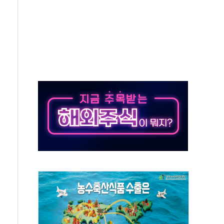
50㎜ 폭우…강원 동해안 강한 비 이어져
 환경미화원 수거차에 치여 사망
동…60대 남성 2명 숨져
보는 일 없게"…'결혼 페널티' 22개 과제 손본다
터보트 전복…1명 사망·1명 실종
의 날 참석..."국제적 시민 연대로 목소리 내야"
 실종 60대 나흘만에 숨진 채 발견
 살해 10대 아들 체포
' 받아친 정청래…제주 연설서 신경전 고조