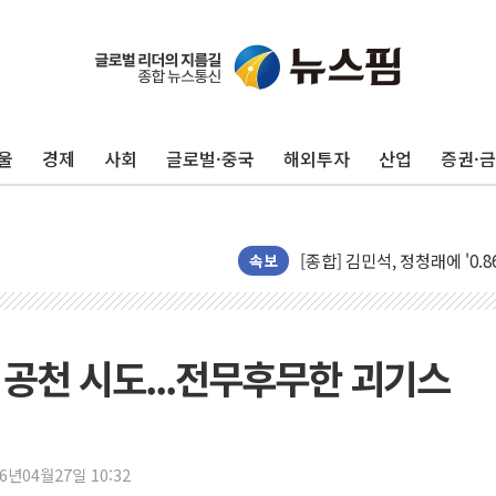
울
경제
사회
글로벌·중국
해외투자
산업
증권·
포항시 재난예산 40억 긴급 
울진·영덕 '호우특보'-포항 '
[종합] 김민석, 정청래에 '0.86
인천 합동연설회 나선 송영길
속보
김민석, 2주차 제주·인천 경선서
인사하는 김민석 당대표 후보
[속보] 민주, 제주·인천 경선 결
 공천 시도...전무후무한 괴기스
[속보] 민주, 인천 경선 결과 발
[속보] 민주, 제주 경선 결과 발
이번주 국내 주요 금융일정(8.1
26년04월27일 10:32
美, 이란전 출구전략 만지작