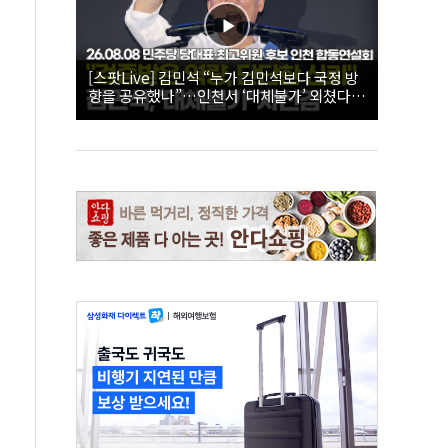
[스팟Live] 김민석 “누가 김민석보다 국정 방
향을 공유했나”…인천서 ‘대체불가’ 외쳤다 |
26.08.08 더불어민주당 당대표·최고위원 후
보 인천 합동연설회