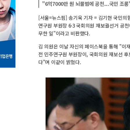
"6억7000만 원 뇌물범에 공천...국민 조롱
[서울=뉴스핌] 송기욱 기자 = 김기현 국민의
연구원 부원장 6·3 국회의원 재보궐선거 공
무한 일"이라고 비판했다.
김 의원은 이날 자신의 페이스북을 통해 "이
전 민주연구원 부원장이, 국회의원 재보선 후
다"며 이같이 밝혔다.