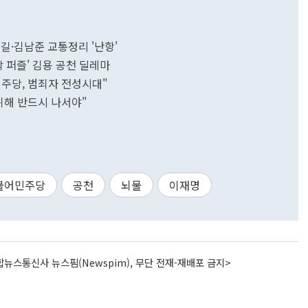
길·김남준 교통정리 '난항'
지막 퍼즐' 김용 공천 딜레마
민주당, 범죄자 전성시대"
위해 반드시 나서야"
불어민주당
공천
뇌물
이재명
뉴스통신사 뉴스핌(Newspim), 무단 전재-재배포 금지>