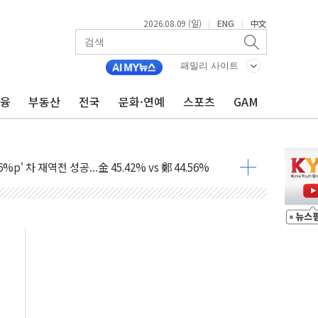
2026.08.09 (일)
ENG
中文
|
|
패밀리 사이트
금융
부동산
전국
문화·연예
스포츠
GAM
투입…고수온 양식장 복구·지원 '총력'
산사태 주의보'...경북도, 호우 피해·통제구간 없어
%p' 차 재역전 성공...金 45.42% vs 鄭 44.56%
·정청래·김민석 당대표 후보
 정청래에 승리...47.75% vs 42.08%
과 발표...김민석 47.75% 정청래 42.08%
표...김민석 45.09% 정청래 43.27% 송영길 11.63%
표...김민석 52.64% 정청래 39.89% 송영길 7.47%
0~8.14)
…공습 한계·탄약 부족 현실화