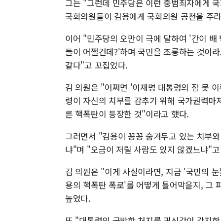
그는 "그런데 민주당은 이런 중범죄자에게 국회
국회의원들이 김용에게 국회의원 공천을 주라
이어 "민주당의 오만이 극에 달하여 '간이 배 
들이 어쩔건데?'하며 국민을 조롱하는 것이라고
같다"고 꼬집었다.
김 의원은 "어쩌면 '이재명 대통령의 잠 못 
령이 자신의 치부를 감추기 위해 국가권력마저
른 핵폭탄이 등장한 것"이라고 했다.
그러면서 "김용이 꽁꽁 숨겨두고 있는 치부와
냐"며 "오금이 저릴 사람도 있지 않겠느냐"고
김 의원은 "이게 사실이라면, 지금 '국민의 눈
용의 핵폭탄 폭로'를 어떻게 틀어막을지, 그
높였다.
또 "대통령의 궁박한 처지를 귀신같이 감지한