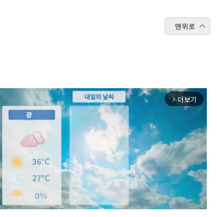
맨위로
더보기
arrow_forward_ios