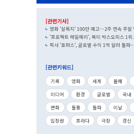
[관련기사]
영화 '살목지' 100만 예고…2주 연속 주
'프로젝트 헤일메리', 북미 박스오피스 1위.
픽사 '호퍼스', 글로벌 수익 1억 달러 돌
[관련키워드]
기록
영화
세계
올해
미디어
환경
글로벌
국내
변화
돌풍
돌파
이날
입장권
프라다
극장
경신