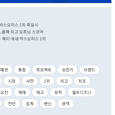
말 박스오피스 1위 확실시
..올해 최고 오프닝 스코어
파… 북미·국내 박스오피스 1위
패션
통합
프로젝트
상반기
브랜드
시장
사전
1위
최고
최초
오전
예매
예고
성적
월트디즈니
전산
집계
변신
관객