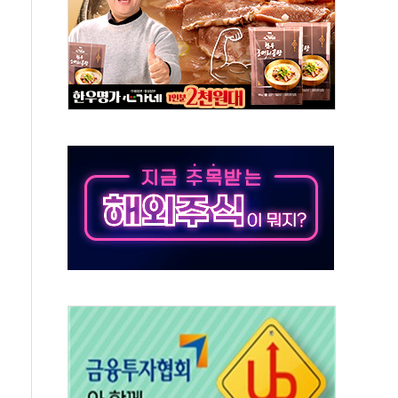
50㎜ 폭우…강원 동해안 강한 비 이어져
 환경미화원 수거차에 치여 사망
동…60대 남성 2명 숨져
보는 일 없게"…'결혼 페널티' 22개 과제 손본다
터보트 전복…1명 사망·1명 실종
의 날 참석..."국제적 시민 연대로 목소리 내야"
 실종 60대 나흘만에 숨진 채 발견
 살해 10대 아들 체포
' 받아친 정청래…제주 연설서 신경전 고조