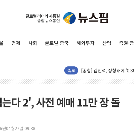
울
경제
사회
글로벌·중국
해외투자
산업
증권·
포항시 재난예산 40억 긴급 
울진·영덕 '호우특보'-포항 '
[종합] 김민석, 정청래에 '0.86
인천 합동연설회 나선 송영길
속보
김민석, 2주차 제주·인천 경선서
인사하는 김민석 당대표 후보
[속보] 민주, 제주·인천 경선 결
다 2', 사전 예매 11만 장 돌
[속보] 민주, 인천 경선 결과 발
[속보] 민주, 제주 경선 결과 발
이번주 국내 주요 금융일정(8.1
26년04월27일 09:38
美, 이란전 출구전략 만지작