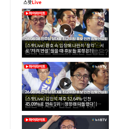
스팟
Live
[스팟Live] 환호 속 입장해 나란히 ‘찰칵’…서
로 ‘저격 연설’ 들을 때 후보들 표정은? |
26.08.08 더불어민주당 당대표·최고위원 후
보 인천 합동연설회
[스팟Live] 김민석 제주 52.64%·인천
45.09%로 연속 1위…정청래 따돌렸다’ |
26.08.08 더불어민주당 당대표·최고위원 후
보 인천 합동연설회