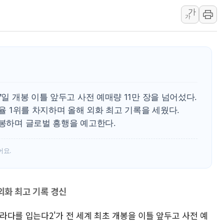
가
강릉·동해·삼척 시간당 최대 
가
폐기물 수거하다 참변…60대
서울 중랑구 주택가서 흉기 난
李대통령 "결혼 때문에 손해 
여수 오동도 인근 해상서 모
추미애, '위안부' 피해자 기림
7일 개봉 이틀 앞두고 사전 예매량 11만 장을 넘어섰다.
인천 선재도 갯벌서 해루질 중
매율 1위를 차지하며 올해 외화 최고 기록을 세웠다.
인천서 말다툼 중 어머니 흉기
개봉하며 글로벌 흥행을 예고한다.
'화합' 꺼낸 김민석에 '뻔뻔
어요.
외화 최고 기록 경신
프라다를 입는다2'가 전 세계 최초 개봉을 이틀 앞두고 사전 예