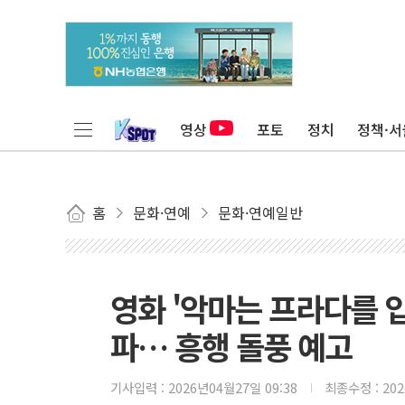
영상
포토
정치
정책·서
홈
문화·연예
문화·연예일반
영화 '악마는 프라다를 입는
파… 흥행 돌풍 예고
기사입력 :
2026년04월27일 09:38
최종수정 :
20