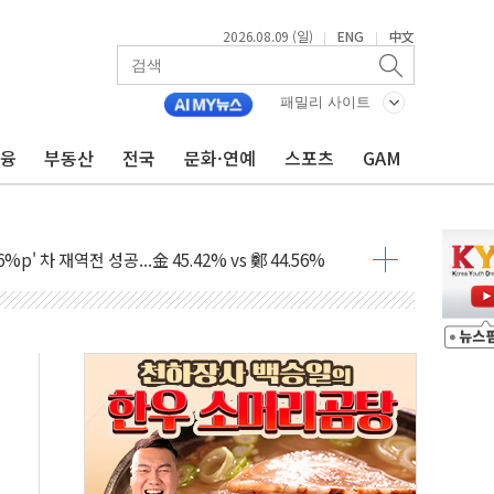
2026.08.09 (일)
ENG
中文
|
|
패밀리 사이트
금융
부동산
전국
문화·연예
스포츠
GAM
투입…고수온 양식장 복구·지원 '총력'
산사태 주의보'...경북도, 호우 피해·통제구간 없어
%p' 차 재역전 성공...金 45.42% vs 鄭 44.56%
·정청래·김민석 당대표 후보
 정청래에 승리...47.75% vs 42.08%
과 발표...김민석 47.75% 정청래 42.08%
표...김민석 45.09% 정청래 43.27% 송영길 11.63%
표...김민석 52.64% 정청래 39.89% 송영길 7.47%
0~8.14)
…공습 한계·탄약 부족 현실화