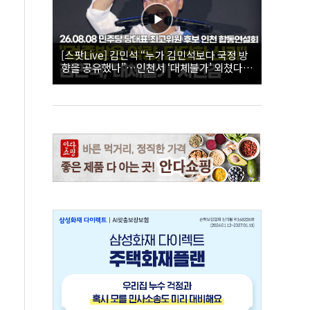
[스팟Live] 김민석 “누가 김민석보다 국정 방
향을 공유했나”…인천서 ‘대체불가’ 외쳤다 |
26.08.08 더불어민주당 당대표·최고위원 후
보 인천 합동연설회