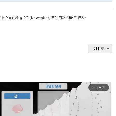
뉴스통신사 뉴스핌(Newspim), 무단 전재-재배포 금지>
맨위로
더보기
arrow_forward_ios