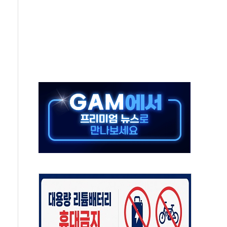
, 수도 베이징도 부동산 규제 철폐
위 상승으로 피서객 7명 고립…전원 구조
별똥별 멍' 운영…페르세우스 유성우 관측
시간당 50mm 이상 폭우…호우경보 발효
0대 숨져…온열질환 여부 조사
능시험 오전 집중 편성…체감온도 38도 넘으면 중단