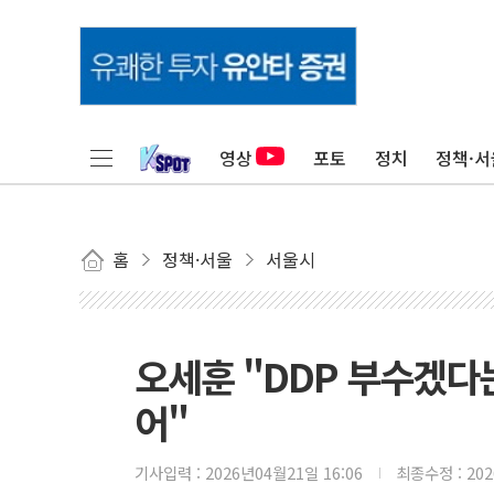
영상
포토
정치
정책·서
홈
정책·서울
서울시
오세훈 "DDP 부수겠다는
어"
기사입력 :
2026년04월21일 16:06
최종수정 :
20