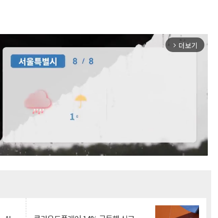
더보기
arrow_forward_ios
Mute