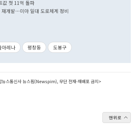
값 첫 11억 돌파
5가구 재개발…미아 일대 도로체계 정비
울아레나
평창동
도봉구
뉴스통신사 뉴스핌(Newspim), 무단 전재-재배포 금지>
맨위로