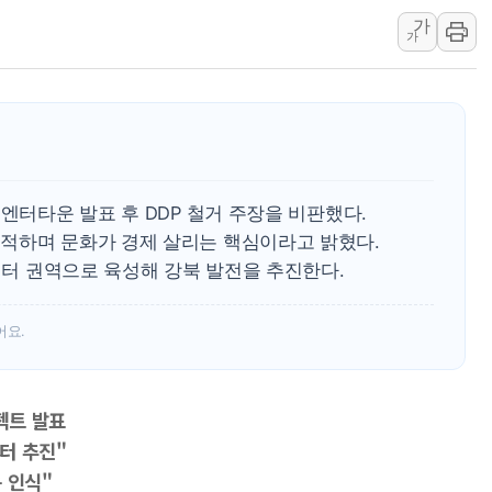
가
中 전방위 아파트 부양
가
인제 용대리 계곡서 수
동해시, 11~14일 '
강원 중·남부 동해안 
청양 밭에서 일하던 9
폭염에 車 운전면허 기
-엔터타운 발표 후 DDP 철거 주장을 비판했다.
적하며 문화가 경제 살리는 핵심이라고 밝혔다.
-엔터 권역으로 육성해 강북 발전을 추진한다.
어요.
젝트 발표
터 추진"
 인식"