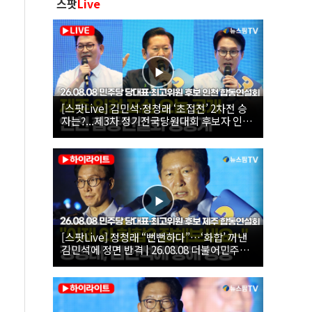
스팟
Live
[스팟Live] 김민석·정청래 ‘초접전’ 2차전 승
자는?...제3차 정기전국당원대회 후보자 인천
합동연설회 생중계 | 26.08.08
[스팟Live] 정청래 “뻔뻔하다”…‘화합’ 꺼낸
김민석에 정면 반격 | 26.08.08 더불어민주당
당대표·최고위원 후보 제주 합동연설회