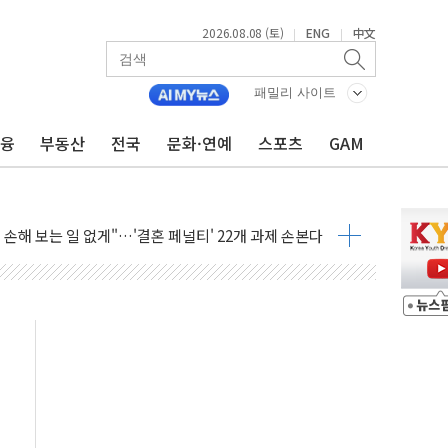
2026.08.08 (토)
ENG
中文
|
|
(8.10~8.14)
만지작…공습 한계·탄약 부족 현실화
패밀리 사이트
 최대 50㎜ 폭우…강원 동해안 강한 비 어어져
금융
부동산
전국
문화·연예
스포츠
GAM
…60대 환경미화원 수거차에 치여 사망
흉기 난동…60대 남성 2명 숨져
손해 보는 일 없게"…'결혼 페널티' 22개 과제 손본다
서 모터보트 전복…1명 사망·1명 실종
자 기림의 날 참석..."국제적 시민 연대로 목소리 내야"
질 중 실종 60대 나흘만에 숨진 채 발견
 흉기 살해 10대 아들 체포
 '뻔뻔' 받아친 정청래…제주 연설서 신경전 고조
재검토 지시…與 "적극 환영"·野 "졸속 국정"
주의보…10일까지 최대 3.5m 높은 물결
사망 23명…정부, 비상대응기구 가동