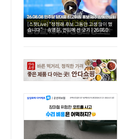
[스팟Live] “정청래 후보 그동안 고생 많이 했
습니다”…송영길, 연임에 선 긋기 | 26.08.08
더불어민주당 당대표·최고위원 후보 제주 합
동연설회