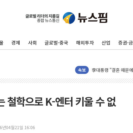
이번주 국내 주요 금융일정
美, 이란전 출구전략 
강릉·동해·삼척 시간당
울
경제
사회
글로벌·중국
해외투자
산업
증권·
폐기물 수거하다 참변
서울 중랑구 주택가서 
李대통령 "결혼 때문에 
여수 오동도 인근 해상
속보
추미애, '위안부' 피해
인천 선재도 갯벌서 해루
인천서 말다툼 중 어머니
 철학으로 K-엔터 키울 수 없
'화합' 꺼낸 김민석에
李대통령, ISA 개편 
동해중부 전 해상 풍랑
26년04월21일 16:06
연일 폭염에 온열질환 