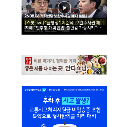
[스팟Live] *풀영상* 이준석, 보완수사권 폐
지에 "민주당 개악입법, 불안감 가중시켜"｜
26.08.06 개혁신당 보완수사권 폐지 토론회