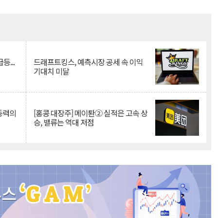
Mute
등...
드래프트킹스, 예측시장 공세 속 이익
기대치 미달
 동력의
[홍콩 대장주] 메이퇀② 실적은 고속 상
승, 밸류는 역대 저점