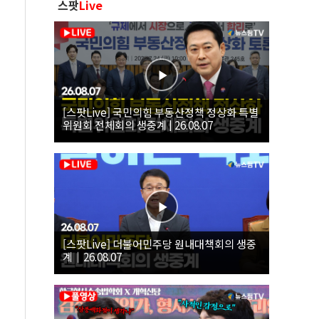
스팟
Live
[스팟Live] 국민의힘 부동산정책 정상화 특별
위원회 전체회의 생중계 | 26.08.07
[스팟Live] 더불어민주당 원내대책회의 생중
계｜26.08.07