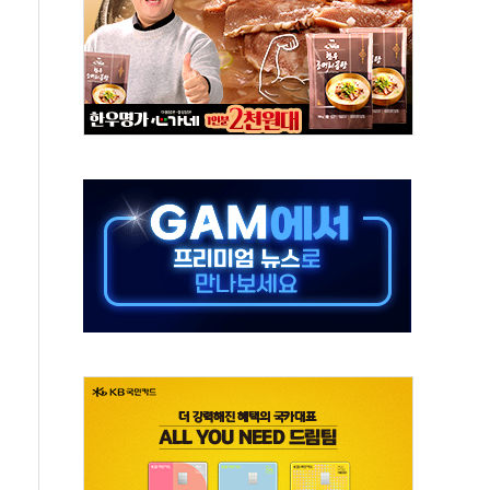
품공사 등 20곳 '최우수'...인천환경공단 등 '부진'
 숨진 채 발견
보안기업, 중국제 공유기서 '백도어' 발견
않겠다"