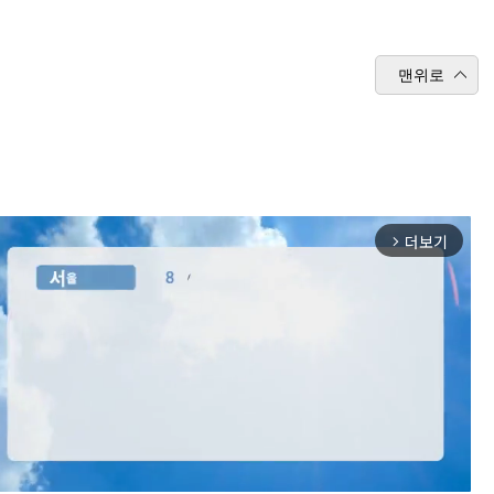
맨위로
더보기
arrow_forward_ios