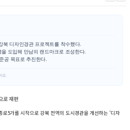
지방공기업 경영평가, 서울농수산식
예천 실종신고 80대 남성 논둑서
"35초마다 중국과 통신"...美
한병도 "막말 정치를 좌시하지 
원내대책회의 참석하는 한병도
 강북 디자인경관 프로젝트를 착수했다.
을 도입해 만남의 랜드마크로 조성한다.
 준공 목표로 추진한다.
어요.
으로 재편
 종로5가를 시작으로 강북 전역의 도시경관을 개선하는 '디자