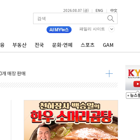
 3만5775알 기부
2026.08.07 (금)
ENG
中文
|
|
다…산업 예측 AI 잇단 세계 1위
지지부잔...숫자보다 실천 가능한 대책이 중요"
패밀리 사이트
국내 생산·투자 확대에 도움"
금융
부동산
전국
문화·연예
스포츠
GAM
 시범운영…평균 3개월 만에 1심 결론
이란 협상단장, 트럼프 'TACO' 조롱 外
600개 매장 판매
자 장외거래 청산결제 인프라 구축 착수
 1000' 선정
폴드8' 전용 액세서리 출시
리츠 온라인 거래수수료 우대
SOL 팔란티어 커버드콜' ETF 주목
중대경보'…전국 49개 지역으로 확대
억원 돌파...취약계층 지원 확대
달러 건넨 韓기업 조사… "관세 무마용 뇌물 의혹"