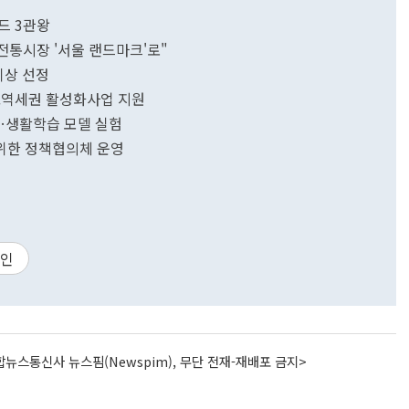
드 3관왕
전통시장 '서울 랜드마크'로"
이상 선정
..역세권 활성화사업 지원
선…생활학습 모델 실험
위한 정책협의체 운영
인
뉴스통신사 뉴스핌(Newspim), 무단 전재-재배포 금지>