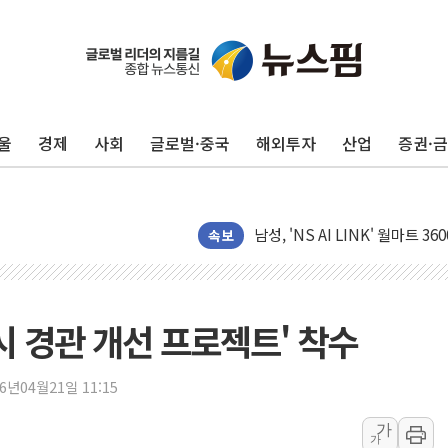
대상, 청정원 동물복지 청정유정란
LG 엑사원, 구글·알리바바 제쳤
유의동 국토위원장 "주택 공급 
경제6단체, 세제개편안 환영…"
울
경제
사회
글로벌·중국
해외투자
산업
증권·
전세사기 등 '민생 전담재판부'
[뉴스핌 이 시각 글로벌 PICK] 
남성, 'NS AI LINK' 월마트 3
예탁결제원, 비상장주식·조각투
속보
올데이올가닉, 정부 '혁신 프리미어
엑스플러스, '갤럭시 Z 플립8·
삼성증권, 연금저축계좌 ETF·
시 경관 개선 프로젝트' 착수
신한자산운용, 팔란티어 급등에 '
강원·호남·대구경북 곳곳 '폭염
26년04월21일 11:15
서금원, 상반기 미소금융 1600
가
가
美 민주, 트럼프 측에 200만 