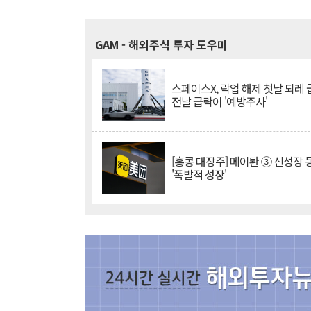
GAM
- 해외주식 투자 도우미
스페이스X, 락업 해제 첫날 되레 급
전날 급락이 '예방주사'
[홍콩 대장주] 메이퇀 ③ 신성장
'폭발적 성장'