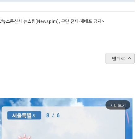
뉴스통신사 뉴스핌(Newspim), 무단 전재-재배포 금지>
맨위로
더보기
arrow_forward_ios