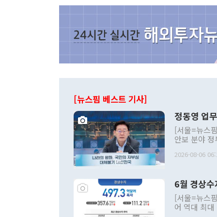
[뉴스핌 베스트 기사]
정동영 업무
[서울=뉴스핌
안보 분야 정
평화공존 발전
2026-08-06 06:
발언 중에는 
언한 것이 있
령은 공개적으
6월 경상수
주의적 희망에
관의 대북 정
[서울=뉴스핌
관 부처 장관
어 역대 최대
관의 무리한 
출 호조로 월