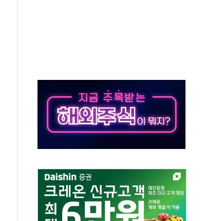
 '비욘드 디 어비스' 수상작 발표
위크' 참가…리모델링 상담 제공
상, 종가가 넘은 건 국경 아닌 '식문화 장벽'
급등…구리 가격 상승 전망 부각
은 채권혼합 펀드 2종 출시
닉스'는 사고 급등주는 팔았다