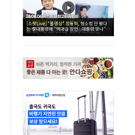
[스팟Live] *풀영상* 장동혁, 형소법 안 봤다
는 李대통령에 "역대급 망언...대통령 맞나"｜
26.08.06 국민의힘 최고위원회의