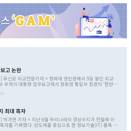
보고 논란
] 유신모 외교전문기자 = 청와대 영빈관에서 5일 열린 외교·
부 부처의 대통령 업무보고에서 정동영 통일부 장관의 '한반도
 구상'과 업무보고 발언이 논란을 빚고 있다. 이날 정 장관의
10
정부 내 조율을 거치지 않은 사안을 정책으로 추진하겠다고 공
는가 하면 사실 관계에 맞지 않은 설명도 있었다. 이재명 대통
로 신중을 기해 달라고 경고했고, 조현 외교부 장관은 '이상
지 최대 흑자
 근거한 비현실적 구상'이라는 비판을 내놨다. 그동안 정 장
책 관련 발언이 물의를 빚은 적은 여러 번 있지만 대통령과 유
] 박가연 기자 = 지난 6월 우리나라의 경상수지가 전월에 이
이 공개적으로 부정적 입장을 표명한 것은 이례적이다. 정 장
 흑자를 기록했다. 반도체를 중심으로 한 정보기술(IT) 품목 수
대북 접근법과 월권을 제어해야 한다는 목소리도 높아지고 있
간 상품수출이 처음으로 1000억달러를 넘어선 영향이다. [자