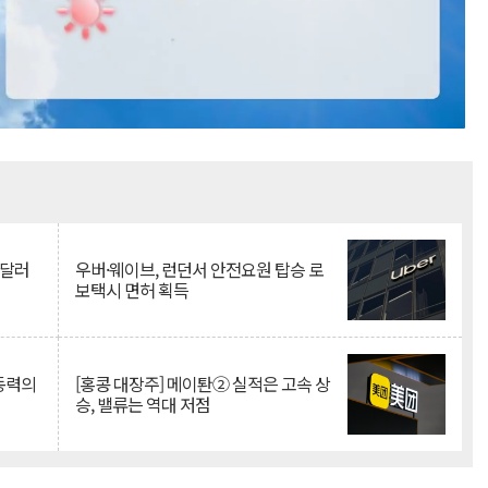
Mute
억달러
우버·웨이브, 런던서 안전요원 탑승 로
보택시 면허 획득
 동력의
[홍콩 대장주] 메이퇀② 실적은 고속 상
승, 밸류는 역대 저점