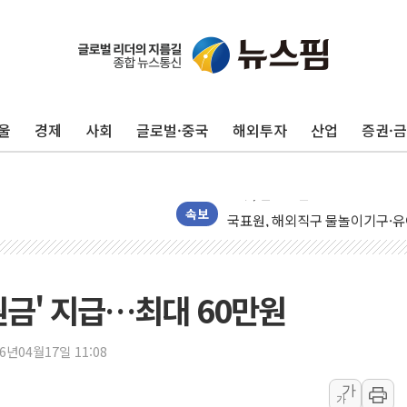
[AI 카드뉴스] 어린이집·유치원
운수업·기업활동 '원스톱'으로..
[르포] 폭염 속 '자폭 드론' 첫
울
경제
사회
글로벌·중국
해외투자
산업
증권·
공정위 "국고채 PD 15곳, 관행
중소기업 기술자료 중국 계열사에
정부, 한화오션·에코프로비엠 등 
국표원, 해외직구 물놀이기구·유아
속보
쉐이크쉑, 남양주 현대아울렛에 
'달라진 임신·출산·육아 지원 
정부혁신 우수사례 세계에 알린다
원금' 지급…최대 60만원
부모가 정부24에서 자녀 출입국
소방청, 전국 시·도 구급과장 
26년04월17일 11:08
정청래 "2차 TV토론으로 게임 
가
가
윤상현, 사관학교 통합 비판…"