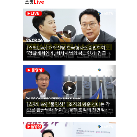
스팟
Live
[스팟Live] 개혁신당·한국형사소송법학회,
'검찰개혁인가, 형사사법의 붕괴인가' 긴급 세
미나｜26.08.06
[스팟Live] *풀영상* "조직의 명운 건다는 각
오로 환골탈태 해야"...경찰 조직의 전면적 쇄
신 촉구한 한병도 | 26.08.06 더불어민주당 정
책조정회의