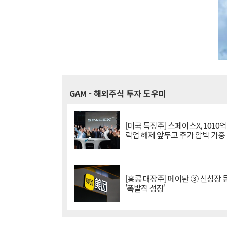
GAM
- 해외주식 투자 도우미
[미국 특징주] 스페이스X, 1010
락업 해제 앞두고 주가 압박 가중
[홍콩 대장주] 메이퇀 ③ 신성장
'폭발적 성장'