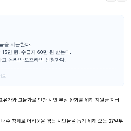
펄어비스, 붉은사막 영상 콘테스트
현대리바트, '2026 코리아빌드
[K메이커] 코셔에서 할랄까지…대
[특징주] 비철금속 업종 11% 
흥국자산운용, 코스닥 성장주 담
금을 지급한다.
외국인 돌아왔지만 …'삼전·하이
15만 원, 수급자 60만 원 받는다.
수하고 온라인·오프라인 신청한다.
어요.
 고유가와 고물가로 인한 시민 부담 완화를 위해 지원금 지급
 내수 침체로 어려움을 겪는 시민들을 돕기 위해 오는 27일부