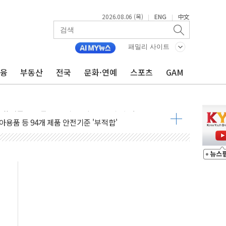
2026.08.06 (목)
ENG
中文
|
|
 비상! 수족구병이 다시 유행합니다.
.데이터처, 기업 3만1000곳 경제통계조사
패밀리 사이트
 실사격…미 해병대, 한반도 지형서 FPV 공격훈련 공개
금융
부동산
전국
문화·연예
스포츠
GAM
 아닌 담합…76조2000억 입찰 영향"
 넘긴 세라젬…공정위 과징금 4억3200만원
'슈퍼을' 5곳 선정...소부장 핵심기업 추가 육성
용품 등 94개 제품 안전기준 '부적합'
'다산점' 열어
한눈에'…인사처, 공무원 인사제도 안내서 발간
…식약처 AI 심사·소방청 119안심콜 영문 영상 제작
증명서 발급…7일부터 온라인 대리 신청 가능
회의…중증환자 이송체계 전국 확대 점검
끝…김민석, 신천지 허위신고에 배신 사과 안 해"
국방개혁은 정치적 감정 따라 추진해선 안 돼"