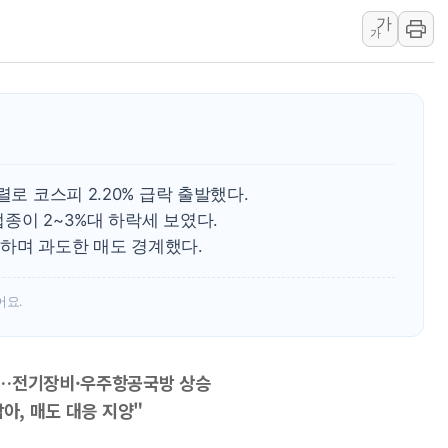
가
李대통령 "국민 체감 못 
가
현대백화점그룹, 농식품부
삼성전자, 넷리스트와 5
한국앤컴퍼니그룹, "AI는
李대통령 "취약계층 돼 
렬로 코스피 2.20% 급락 출발했다.
종이 2~3%대 하락세 보였다.
하며 과도한 매도 경계했다.
어요.
세…전기장비·우주항공국방 상승
아, 매도 대응 지양"