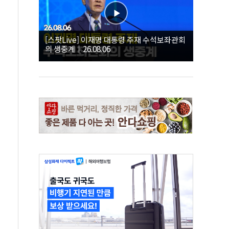
[스팟Live] 이재명 대통령 주재 수석보좌관회
의 생중계｜26.08.06