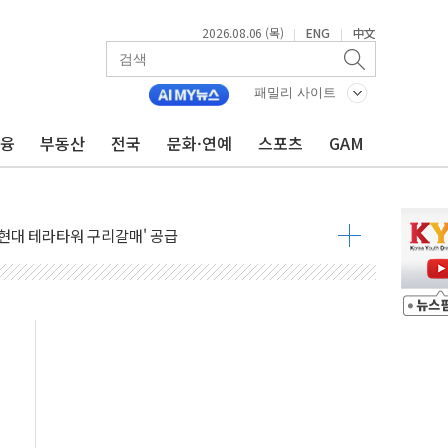
2026.08.06 (목)
ENG
中文
|
|
↑…상승폭 커졌지만 고가주택 밀집된 강남·서초 둔화
압변압기 첫 공급...국가 전력망에 첫 입성
패밀리 사이트
대대적 인상 계획...업계 파장 예고
금융
부동산
전국
문화·연예
스포츠
GAM
업익 14.2% 감소…"온라인 사업으로 성장"
 투표' 요구...친청계 응집력 '희석' 전략 통할까
현대 테라타워 구리갈매' 공급
…'매출 절반' 실리콘 반등에 하반기 기대
치 프레임에 졸속 추진…'잼데믹' 안보까지 몰고 와"
재개해야 여론조사 51.9%…그것이 국민의 뜻"
규모의 AI 데이터센터 건설 추진
층 안부에 AI 활용…이주노동자 폭염 방치, 국격 훼손"
 수시 통화…독립성 논란 재점화
 절정…주말 주춤 후 다시 불볕더위
 AIDC 수익성 기대"