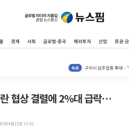
서울 아파트값 0.26%
효성중공업, 덴마크에 초고
딥시크, AI 서비스 가격 
울
경제
사회
글로벌·중국
해외투자
산업
증권·
CJ프레시웨이, 2분기 영
초박빙 경선에 친명계 '추가
구리시 입주업종 확대…'
KCC, 실적은 주춤했지만
속보
정점식 "사관학교 통합 정
장동혁 "李대통령 재판 
日, 아키타에 일본 최대 
이란 협상 결렬에 2%대 급락…
[종합] 李대통령 "취약계
트럼프, 워시 연준의장과
'40도 극한 폭염' 내일
26년04월13일 11:01
[컨콜] LG유플러스, "파주