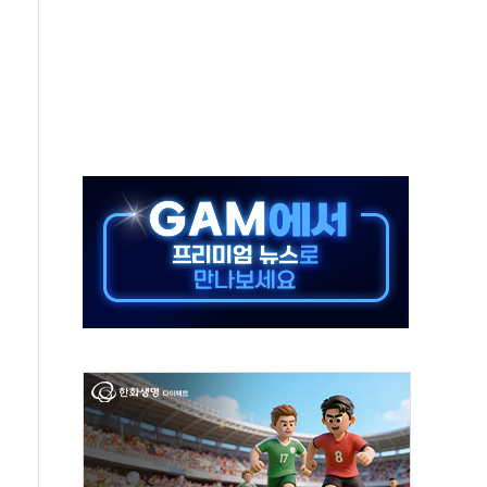
하는 정책은 무용…성역 없는 국정 개선 집행"
와 농촌 창업기업 15곳 키운다
년 전략적 제휴…HBM 특허 분쟁 종결
 도구 아닌 동료"…현업 중심 AX 가속
가는 청년들…실제 수요에 맞게 정책 정비"
中 미국 신장 제재에 '강경 맞 보복' 대미 드론 수출 통제· 기업 제재