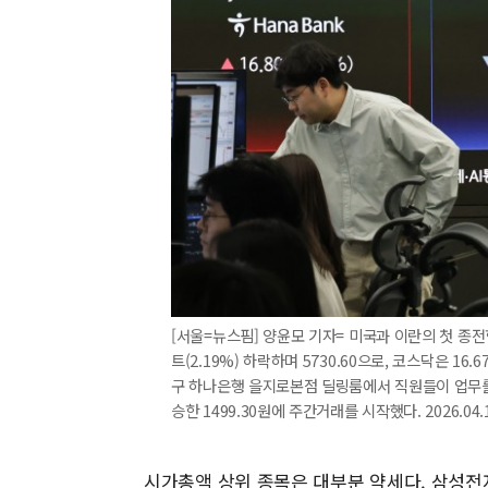
[서울=뉴스핌] 양윤모 기자= 미국과 이란의 첫 종전
트(2.19%) 하락하며 5730.60으로, 코스닥은 16.
구 하나은행 을지로본점 딜링룸에서 직원들이 업무를 
승한 1499.30원에 주간거래를 시작했다. 2026.04.
시가총액 상위 종목은 대부분 약세다. 삼성전자(-