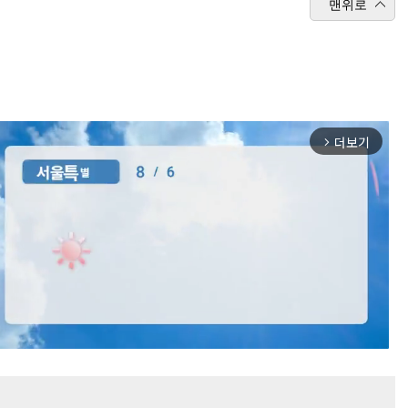
맨위로
더보기
arrow_forward_ios