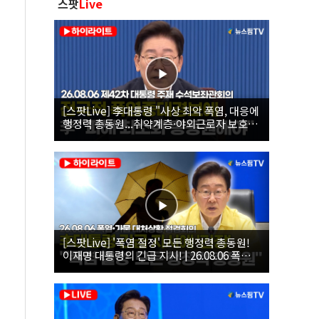
스팟
Live
[스팟Live] 李대통령 "사상 최악 폭염, 대응에
행정력 총동원...취약계층·야외근로자 보호에
힘써야"｜26.08.06 제42차 대통령 주재 수석
보좌관회의
[스팟Live] '폭염 절정' 모든 행정력 총동원!
이재명 대통령의 긴급 지시! | 26.08.06 폭염•
가뭄 대처상황 점검회의