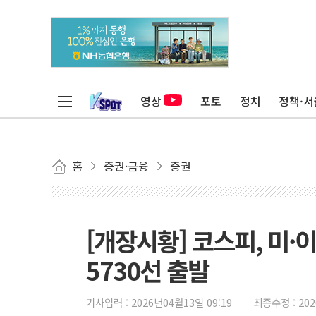
영상
포토
정치
정책·서
홈
증권·금융
증권
[개장시황] 코스피, 미·
5730선 출발
기사입력 :
2026년04월13일 09:19
최종수정 :
20