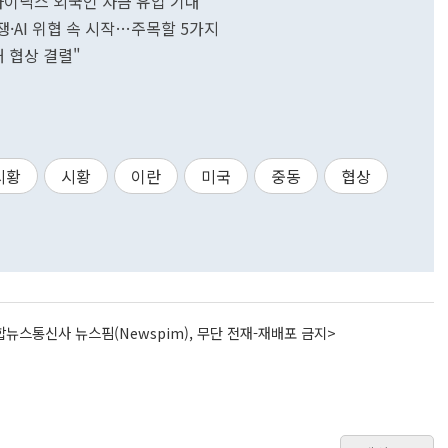
하이닉스 외국인 자금 유입 기대
전쟁·AI 위협 속 시작…주목할 5가지
 협상 결렬"
시황
시황
이란
미국
중동
협상
뉴스통신사 뉴스핌(Newspim), 무단 전재-재배포 금지>