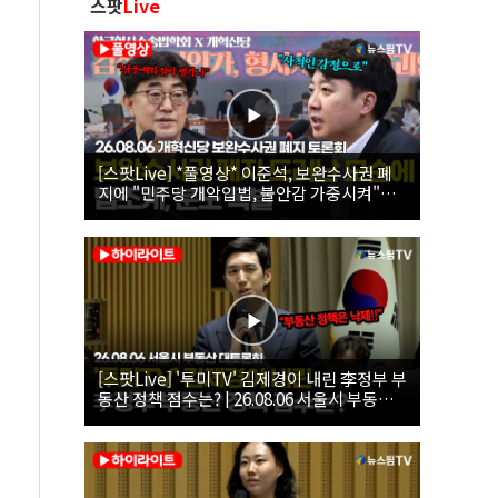
스팟
Live
[스팟Live] *풀영상* 이준석, 보완수사권 폐
지에 "민주당 개악입법, 불안감 가중시켜"｜
26.08.06 개혁신당 보완수사권 폐지 토론회
[스팟Live] '투미TV' 김제경이 내린 李정부 부
동산 정책 점수는? | 26.08.06 서울시 부동산
대토론회