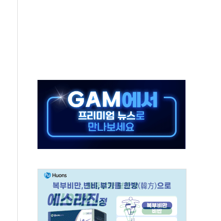
연으로 형사사법 틀 바꿔…국민 불안감 가중"
억원…전년 比 21.2%↑
광…지역펀드 9·10호 확정
체 발사
영업이익 2조 돌파
율비행 기술로 글로벌 방산 시장 공략"