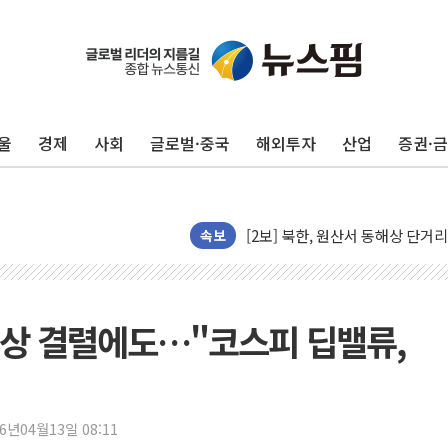
[코인 시황] 비트코인, ETF 
[르포] 39도 폭염 속 잠실 개표소 
강원·전라권 폭염중대경보 확대…
울
경제
사회
글로벌·중국
해외투자
산업
증권·
빚투·레버리지 줄었지만, 반도체 
양주 가전제품 창고서 화재…차량 
[2보] 북한, 원산서 동해상 단거
종로·중구 오피스 78%가 준공 
속보
법원, '관저 이전 봐주기 감사' 
성폭력 피해자 보호단체, 경찰수
우크라, 러 탄도미사일 공격에 속
 협상 결렬에도…"코스피 딥밸류,
"5.18은 북한 지령" 설교한 목사
[종합] 특검, '양평' 원희룡 2
[내일날씨] 절기상 '입추'에 폭염
26년04월13일 08:11
제천 바이오밸리 공장 옥상서 불