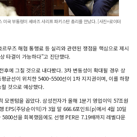
스 미국 부통령이 셰바즈 샤리프 파키스탄 총리를 만났다. [사진=로이터
 호르무즈 해협 통행료 등 실리와 관련된 쟁점을 핵심으로 제시
협상 타결이 가능하다"고 진단했다.
 전후에 그칠 것으로 내다봤다. 3차 변동성이 확대될 경우 상
동평균선이 위치한 5400~5500선이 1차 지지권이며, 이를 하향
능할 것으로 예상했다.
적 모멘텀을 꼽았다. 삼성전자가 올해 1분기 영업이익 57조원
EPS(주당순이익)가 3월 말 666.6포인트(p)에서 4월 10일
가 5800선을 회복했음에도 선행 PER은 7.19배까지 레벨다운