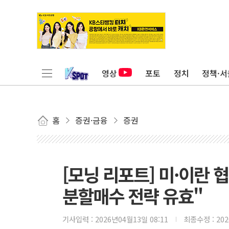
영상
포토
정치
정책·서
홈
증권·금융
증권
[모닝 리포트] 미·이란
분할매수 전략 유효"
기사입력 :
2026년04월13일 08:11
최종수정 :
20