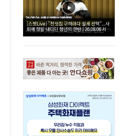
[스팟Live] "전셋집 구하려다 월세 선택"...사
회에 첫발 내디딘 청년의 한탄 | 26.08.06 서울
시 부동산 대토론회