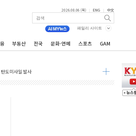
2026.08.06 (목)
ENG
中文
|
|
자금 유입에도 박스권…美 암호화폐 법안 처리 여부도 변수
시위 '62일째'..."대부분 여기서 상주"
패밀리 사이트
온열질환자 2665명·사망 23명
금융
부동산
전국
문화·연예
스포츠
GAM
두 종목에 코스피 '휘청'
3대·건물 1동 전소
리 탄도미사일 발사
10년 이상…리뉴얼이 경쟁력 가른다
유병호 구속적부심 기각
사개혁위에 보완수사권 폐지 우려 전달
수무책… 패트리엇 미사일 지원, 작년의 3분의 1
 불구속 송치
차 조사…'당정대 회의' 한동훈·방기선 수사도 속도
 절정…서울 한낮 39도
…30여분 만에 진화