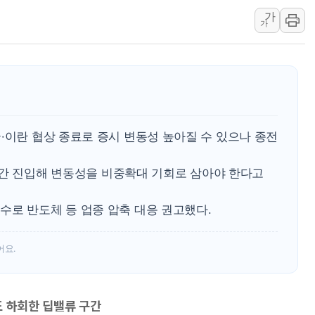
가
개혁신당 "민주, '盧 수사' 악
가
CJ온스타일, 2분기 영업익 260
AI 연산은 포항, 전력 저장은 영
[속보] 북, 동해상으로 미상 발사
한국투자증권, 국내 최초 상반기 
[IPO] 니어스랩 "피지컬 AI 자
·이란 협상 종료로 증시 변동성 높아질 수 있으나 종전
류 구간 진입해 변동성을 비중확대 기회로 삼아야 한다고
수로 반도체 등 업종 압축 대응 권고했다.
어요.
점도 하회한 딥밸류 구간