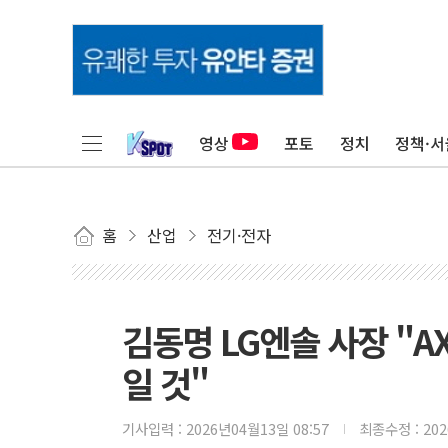
영상
포토
정치
정책·서
홈
산업
전기·전자
김동명 LG엔솔 사장 "A
일 것"
기사입력 :
2026년04월13일 08:57
최종수정 :
20