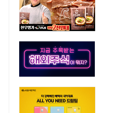
보는 일 없게"…'결혼 페널티' 22개 과제 손본다
터보트 전복…1명 사망·1명 실종
의 날 참석..."국제적 시민 연대로 목소리 내야"
 실종 60대 나흘만에 숨진 채 발견
 살해 10대 아들 체포
' 받아친 정청래…제주 연설서 신경전 고조
지시…與 "적극 환영"·野 "졸속 국정"