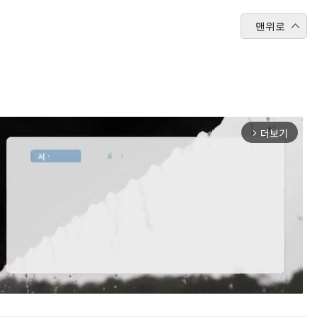
맨위로
더보기
arrow_forward_ios