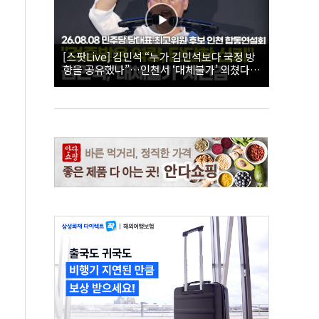
[스팟Live] 김민석 “누가 김민석보다 국정 방
향을 공유했나”…인천서 ‘대체불가’ 외쳤다 |
26.08.08 더불어민주당 당대표·최고위원 후
보 인천 합동연설회