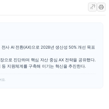
李대통령 "결혼 때문에 손해 
가
가
여수 오동도 인근 해상서 모
추미애, '위안부' 피해자 기림
인천 선재도 갯벌서 해루질 중
인천서 말다툼 중 어머니 흉기
'화합' 꺼낸 김민석에 '뻔뻔
사 AI 전환(AX)으로 2028년 생산성 50% 개선 목표
李대통령, ISA 개편 재검토 
장으로 진단하며 핵심 자산 중심 AX 전략을 공유했다.
대 등 지원체계를 구축해 이기는 혁신을 추진한다.
어요.