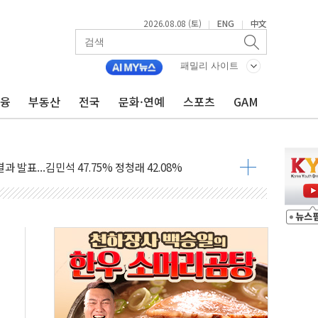
2026.08.08 (토)
ENG
中文
|
|
산사태 주의보'...경북도, 호우 피해·통제구간 없어
패밀리 사이트
%p' 차 재역전 성공...金 45.42% vs 鄭 44.56%
·정청래·김민석 당대표 후보
금융
부동산
전국
문화·연예
스포츠
GAM
 정청래에 승리...47.75% vs 42.08%
과 발표...김민석 47.75% 정청래 42.08%
표...김민석 45.09% 정청래 43.27% 송영길 11.63%
표...김민석 52.64% 정청래 39.89% 송영길 7.47%
0~8.14)
…공습 한계·탄약 부족 현실화
50㎜ 폭우…강원 동해안 강한 비 이어져
 환경미화원 수거차에 치여 사망
동…60대 남성 2명 숨져