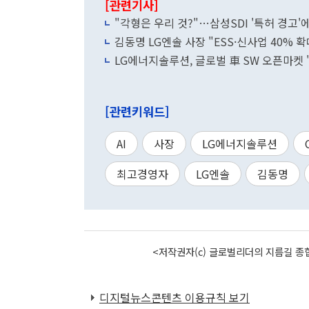
[관련기사]
"각형은 우리 것?"…삼성SDI '특허 경고'에
김동명 LG엔솔 사장 "ESS·신사업 40% 
LG에너지솔루션, 글로벌 車 SW 오픈마켓 
[관련키워드]
AI
사장
LG에너지솔루션
최고경영자
LG엔솔
김동명
<저작권자(c) 글로벌리더의 지름길 종합
디지털뉴스콘텐츠 이용규칙 보기