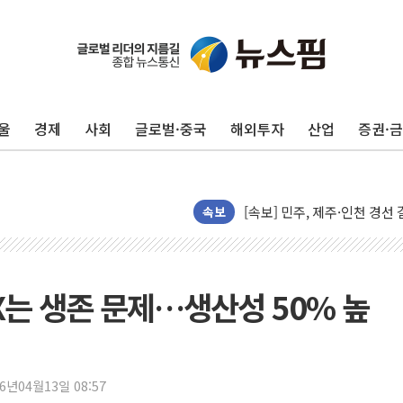
울진·영덕 '호우특보'-포항 '
[종합] 김민석, 정청래에 '0.86
인천 합동연설회 나선 송영길
울
경제
사회
글로벌·중국
해외투자
산업
증권·
김민석, 2주차 제주·인천 경선서
인사하는 김민석 당대표 후보
[속보] 민주, 제주·인천 경선 결
속보
[속보] 민주, 인천 경선 결과 발
[속보] 민주, 제주 경선 결과 발
이번주 국내 주요 금융일정(8.1
X는 생존 문제…생산성 50% 높
美, 이란전 출구전략 만지작
강릉·동해·삼척 시간당 최대 
폐기물 수거하다 참변…60대
26년04월13일 08:57
서울 중랑구 주택가서 흉기 난