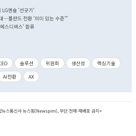
 LG엔솔 '선긋기'
확대…폴란드 전환 '의미 있는 수준'"
'에스디버스' 합류
CEO
솔루션
위원회
생산성
핵심기술
AI전환
AX
뉴스통신사 뉴스핌(Newspim), 무단 전재-재배포 금지>