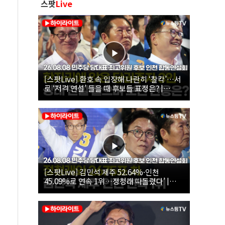
스팟
Live
[스팟Live] 환호 속 입장해 나란히 ‘찰칵’…서
로 ‘저격 연설’ 들을 때 후보들 표정은? |
26.08.08 더불어민주당 당대표·최고위원 후
보 인천 합동연설회
[스팟Live] 김민석 제주 52.64%·인천
45.09%로 연속 1위…정청래 따돌렸다’ |
26.08.08 더불어민주당 당대표·최고위원 후
보 인천 합동연설회