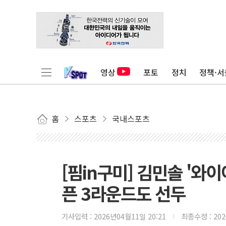
영상
포토
정치
정책·서
홈
스포츠
국내스포츠
[핌in구미] 김민솔 '와이
픈 3라운드도 선두
기사입력 :
2026년04월11일 20:21
최종수정 :
20