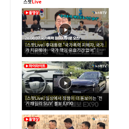
스팟
Live
[스팟Live] 李대통령 "국가폭력 피해자, 국가
가 치유해야…국가 책임 유효기간 없어"｜
26.08.07 국가폭력 피해자 위로 오찬
[스팟Live] 일상에서 장점이 더 돋보이는 '전
기 패밀리 SUV' 볼보 EX90