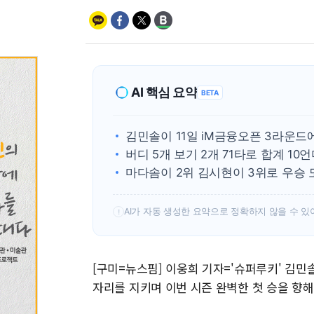
AI 핵심 요약
BETA
김민솔이 11일 iM금융오픈 3라운드
버디 5개 보기 2개 71타로 합계 10
마다솜이 2위 김시현이 3위로 우승 
AI가 자동 생성한 요약으로 정확하지 않을 수 있
!
[구미=뉴스핌] 이웅희 기자='슈퍼루키' 김민솔
자리를 지키며 이번 시즌 완벽한 첫 승을 향