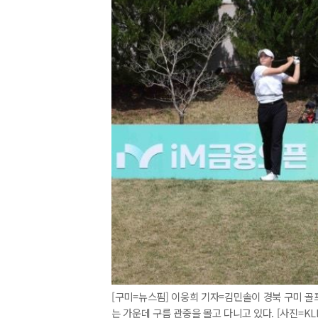
[구미=뉴스핌] 이웅희 기자=김민솔이 경북 구미 
는 가운데 구름 관중을 몰고 다니고 있다. [사진=KLPGA]