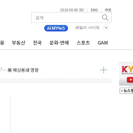
2026.08.08 (토)
ENG
中文
|
|
낮아지며 상승… STOXX 600 지수는 나흘 연속 최고치
세
패밀리 사이트
엘·이란 위협에 맞설 자체 억지력 강화
금융
부동산
전국
문화·연예
스포츠
GAM
동
톱'… 美 해상봉쇄 영향
각
체주 '활짝'
스닥 선물 1%대 상승
상 기대 후퇴
·태양광주↑ VS 트레이드데스크·웬디스↓
 끝까지 찾겠다"