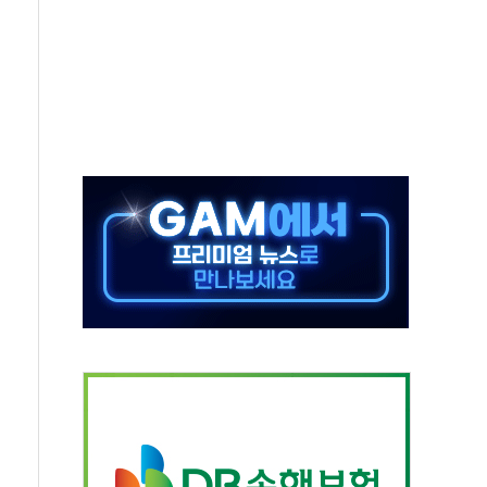
중 완화 전환점"
적 공급 확대·속도전 총력"
 급등
않아"