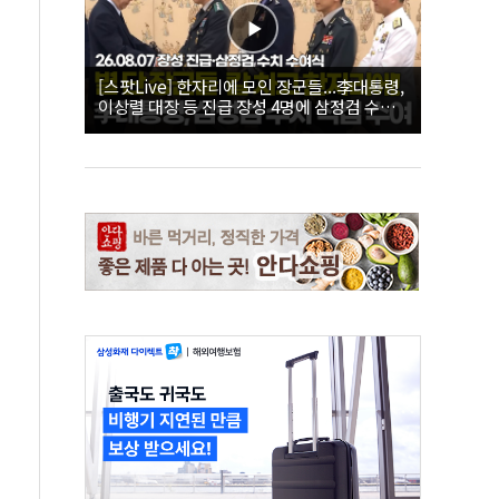
[스팟Live] 한자리에 모인 장군들...李대통령,
이상렬 대장 등 진급 장성 4명에 삼정검 수치
직접 수여｜26.08.07 장성 진급·삼정검 수치
수여식