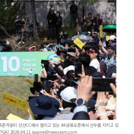
골프존카운티 선산CC에서 열리고 있는 iM금융오픈에서 선두를 지키고 있
 2026.04.11 iaspire@newspim.com