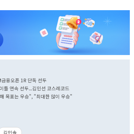
 iM금융오픈 1R 단독 선두
픈 이틀 연속 선두...김민선 코스레코드
올해 목표는 우승", "최대한 많이 우승"
김민솔