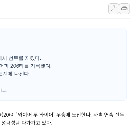
가
특정 정치인 측근 포항시 정책특보 내정설...포항시 '시끌'
가
李 "해남 태양광, 대한민국 다음 100년 밑거름…수도권 집
李 대통령, '6시간 마라톤 부동산 2차 회의' 주재… "전폭
트럼프, 中 겨냥 폴리실리콘 관세 15% 부과…美 태양광주
[사진] 빈살만과 에르도안의 만남
이란와이어 "이란 최고지도자 위독…곧 사망해도 놀랍지 
에서 선두를 지켰다.
언더파 206타를 기록했다.
도전에 나선다.
어요.
(20)이 '와이어 투 와이어' 우승에 도전한다. 사흘 연속 선두
해 성큼성큼 다가가고 있다.