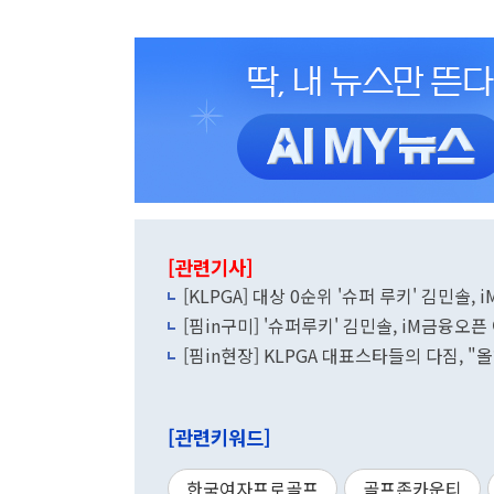
[관련기사]
[KLPGA] 대상 0순위 '슈퍼 루키' 김민솔,
[핌in구미] '슈퍼루키' 김민솔, iM금융오
[핌in현장] KLPGA 대표스타들의 다짐, "
[관련키워드]
한국여자프로골프
골프존카운티