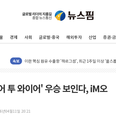
유럽증시, 美 고용 예상 밖 부진에 연준 금리 인상 가능성 
미 연준 매파 기세 꺾이나…고용 감소에 9월 동결 전망 우
[종합] 이슬람 수니파 3국, '공동방위협정' 체결… 이스라
울
경제
사회
글로벌·중국
해외투자
산업
증권·
트럼프, 백신·자폐증 행정명령 검토…"이르면 다음 주"
美 항소법원, 백악관 무도회장 공사 중단 명령…트럼프 제
이란 핵심 원유 수출항 '하르그섬', 최근 1주일 이상 '올스
美 고용 쇼크에 엔화 장중 급등…시장은 "또 개입했나" 촉
속보
[AI MY 뉴스] 뉴욕 반도체주 프리뷰...美 고용 쇼크에 반도
뉴욕증시 프리뷰, 美 고용 쇼크에 금리 인상 우려 후퇴…나
[종합] 美 7월 고용 2만3000명 감소 '쇼크'…9월 금리 인
어 투 와이어' 우승 보인다, iM오
[사진] 이슬람 수니파 3개국, 공동방위협정 체결
뉴욕증시 개장 전 특징주...아틀라시안·클라우드플레어
보훈부, 미 DPAA와 MOU… "6·25 미군 실종자 7359명
26년04월11일 20:21
트럼프 "금리 내려야"…파월 때와 달리 워시엔 톤 낮춰