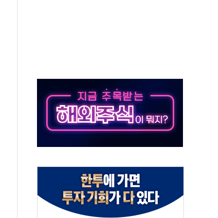
중 완화 전환점"
적 공급 확대·속도전 총력"
 급등