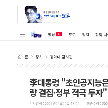
영상
포토
정치
정책·서
홈
정치
청와대·감사원
李대통령 "초인공지능은
량 결집·정부 적극 투자"
기사입력 :
2026년04월09일 18:02
최종수정 :
20