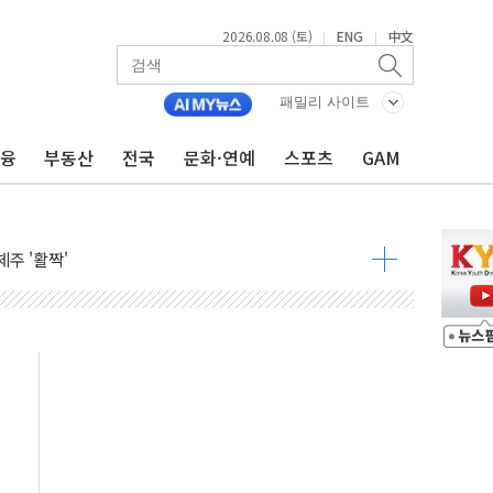
낮아지며 상승… STOXX 600 지수는 나흘 연속 최고치
2026.08.08 (토)
ENG
中文
|
|
세
엘·이란 위협에 맞설 자체 억지력 강화
패밀리 사이트
금융
부동산
전국
문화·연예
스포츠
GAM
동
톱'… 美 해상봉쇄 영향
각
체주 '활짝'
스닥 선물 1%대 상승
상 기대 후퇴
·태양광주↑ VS 트레이드데스크·웬디스↓
 끝까지 찾겠다"