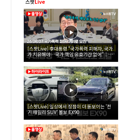
스팟
Live
[스팟Live] 李대통령 "국가폭력 피해자, 국가
가 치유해야…국가 책임 유효기간 없어"｜
26.08.07 국가폭력 피해자 위로 오찬
[스팟Live] 일상에서 장점이 더 돋보이는 '전
기 패밀리 SUV' 볼보 EX90