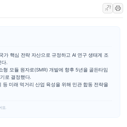
가
李 "해남 태양광, 대한민국 다음 100년 밑거름…수도권 집
가
李 대통령, '6시간 마라톤 부동산 2차 회의' 주재… "전폭
트럼프, 中 겨냥 폴리실리콘 관세 15% 부과…美 태양광주
 국가 핵심 전략 자산으로 규정하고 AI 연구 생태계 조
다.
소형 모듈 원자로(SMR) 개발에 향후 5년을 골든타임
기로 결정했다.
 등 미래 먹거리 산업 육성을 위해 민관 합동 전략을
어요.