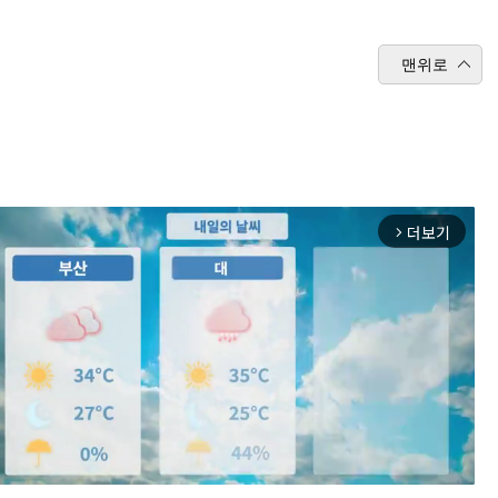
맨위로
더보기
arrow_forward_ios