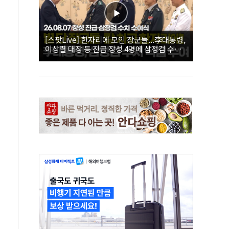
[스팟Live] 한자리에 모인 장군들...李대통령,
이상렬 대장 등 진급 장성 4명에 삼정검 수치
직접 수여｜26.08.07 장성 진급·삼정검 수치
수여식