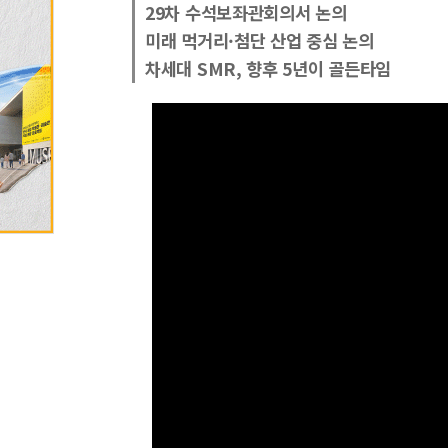
29차 수석보좌관회의서 논의
미래 먹거리·첨단 산업 중심 논의
차세대 SMR, 향후 5년이 골든타임