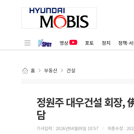
영상
포토
정치
정책·서
홈
부동산
건설
정원주 대우건설 회장, 
담
기사입력 :
2026년04월09일 10:57
최종수정 :
20