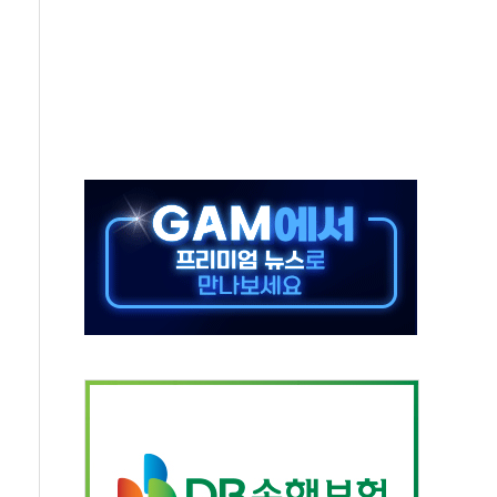
으로 나토 회원국 공격 검토… 거짓 깃발 작전"
 재회…로봇·AI 데이터센터·모빌리티 구체화
나·아이온큐·도어대시↑ VS 샌디스크·피그마·앱러빈↓
급 반대…상법·자본시장법 개정 논의"
주 차익실현 속 혼조세...웨스턴디지털·샌디스크↓
사에 긴급 안보 점검회의