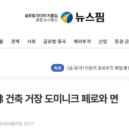
트럼프, '원정출산 시민권 차단' 
트럼프 "이란전 조만간 끝날 것"…
현대리바트, 원가 개선으로 실적 방
울
경제
사회
글로벌·중국
해외투자
산업
증권·
"세금 부담 덜자"…비거주 1주택자
세금 부담 커진 고가 1주택자…맞
[금/유가] 이란의 호르무즈 해협 통
뉴욕증시, 유가·금리 부담에 하락…
속보
이란, 오만과 호르무즈 해협 재개방 
[민주 당권주자 일정] 송영길·정청래
李대통령, 오늘 부동산 정책 점검 
佛 건축 거장 도미니크 페로와 면
[오늘의 정치일정] 8월 7일(금)
[오늘의 국회일정] 상임위·세미나·기
이란, 美·이스라엘 선박 호르무즈 
26년04월09일 10:57
유럽증시, 견조한 실적 소화하며 대부