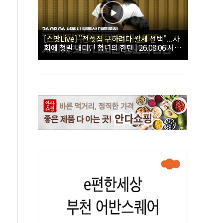
[스팟Live] "전셋집 구하려다 월세 선택"...사
회에 첫발 내디딘 청년의 한탄 | 26.08.06 서울
시 부동산 대토론회