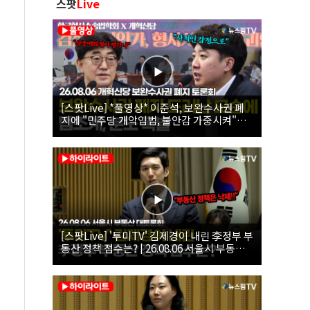
스팟
Live
[스팟Live] *풀영상* 이준석, 보완수사권 폐
지에 "민주당 개악입법, 불안감 가중시켜"｜
26.08.06 개혁신당 보완수사권 폐지 토론회
[스팟Live] '투미TV' 김제경이 내린 李정부 부
동산 정책 점수는? | 26.08.06 서울시 부동산
대토론회