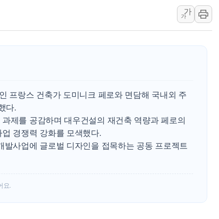
가
리투아니아 국방 "러, 우크라 드론
가
구광모, 내주 실리콘밸리서 젠슨 황
뉴욕증시 개장 전 특징주...모더
김정관 장관 "영업이익 N% 성과
뉴욕증시 프리뷰, 미 주가선물 AI
청와대, 북한 단거리 탄도미사일 발
중인 프랑스 건축가 도미니크 페로와 면담해 국내외 주
했다.
 과제를 공감하며 대우건설의 재건축 역량과 페로의
사업 경쟁력 강화를 모색했다.
 개발사업에 글로벌 디자인을 접목하는 공동 프로젝트
어요.