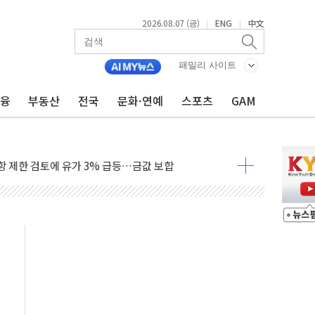
2026.08.07 (금)
ENG
中文
|
|
행정명령 서명…출생시민권 제한 재시동
군수품 부족설 일축 "막대한 무기 보유"
패밀리 사이트
어…다음 과제는 '외형 확대'
금융
부동산
전국
문화·연예
스포츠
GAM
 귀환 조짐에 전월세시장 '긴장'
교환·재매수·다운사이징 '저울질'
항 제한 검토에 유가 3% 급등…금값 보합
다우 5거래일 랠리 '마침표'
합의 막바지.."美와 직접 협상 없어"
·김민석 후보 - 8월 7일
2차 회의…주택 공급 대책 막바지 조율할 듯
자회견·주요 정당 - 8월 7일
통항 제한 추진…美 "통행 막을 권한 없어"
분 상승… "2분기 기업 순이익 21% 증가" 전망