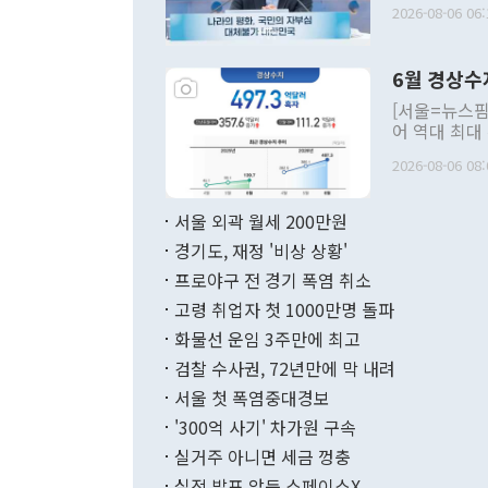
2026-08-06 06:
발언 중에는 
언한 것이 있
령은 공개적으
6월 경상수
주의적 희망에
관의 대북 정
[서울=뉴스핌
관 부처 장관
어 역대 최대
관의 무리한 
출 호조로 월
다. [정동영 통일부 장관이 지난달 23일 오후 서울 종로구 정부서울청사에
2026-08-06 08:
료=한국은행] 한국은행이 6일 발표한 '2026년 6월 국제수지(잠정)'에
서 취임 1주년 
면 지난 6월
부 장관 권한
1000만달러
서울 외곽 월세 200만원
발전 구상'을
이에 따라 올
적 갈등 해결
경기도, 재정 '비상 상황'
했다. 경상수
결과 혐오의 
9000만달러
프로야구 전 경기 폭염 취소
년간의 CVI
지 기준 상품
고령 취업자 첫 1000만명 돌파
무너졌다고도 
며 월간 기준
현실을 바꾸는
달러로 38.
화물선 운임 3주만에 최고
를 평화 체제
196.9% 급
검찰 수사권, 72년만에 막 내려
함께 4자 대
수출은 160
지만 이 대통
서울 첫 폭염중대경보
(18.6%) 
화공존 정책이
했다. 통관 기
'300억 사기' 차가원 구속
다"고 지적했
(16.4%)
투리가 잡혀 
실거주 아니면 세금 껑충
월(-10억9
쁜 상황이 초
증가와 유류할
실적 발표 앞둔 스페이스X