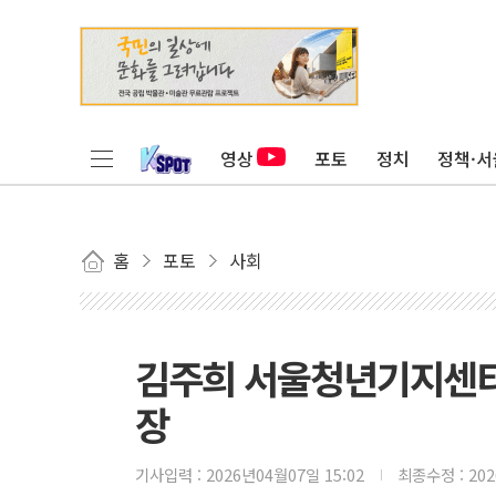
영상
포토
정치
정책·서
홈
포토
사회
김주희 서울청년기지센터
장
기사입력 :
2026년04월07일 15:02
최종수정 :
20