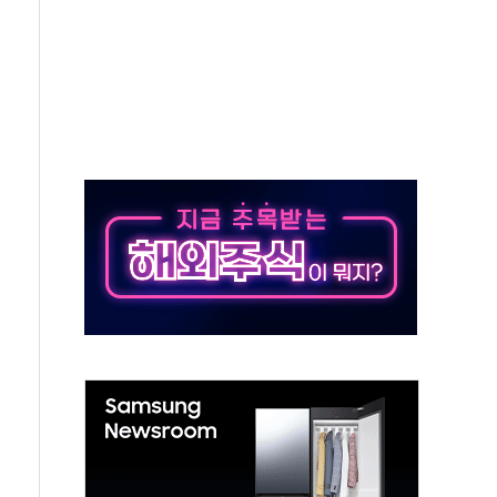
분 상승… "2분기 기업 순이익 21% 증가" 전망
으로 나토 회원국 공격 검토… 거짓 깃발 작전"
 재회…로봇·AI 데이터센터·모빌리티 구체화
나·아이온큐·도어대시↑ VS 샌디스크·피그마·앱러빈↓
급 반대…상법·자본시장법 개정 논의"
주 차익실현 속 혼조세...웨스턴디지털·샌디스크↓
사에 긴급 안보 점검회의