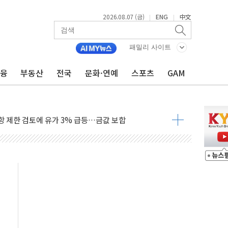
2026.08.07 (금)
ENG
中文
|
|
행정명령 서명…출생시민권 제한 재시동
패밀리 사이트
군수품 부족설 일축 "막대한 무기 보유"
금융
부동산
전국
문화·연예
스포츠
GAM
어…다음 과제는 '외형 확대'
 귀환 조짐에 전월세시장 '긴장'
교환·재매수·다운사이징 '저울질'
항 제한 검토에 유가 3% 급등…금값 보합
다우 5거래일 랠리 '마침표'
합의 막바지.."美와 직접 협상 없어"
·김민석 후보 - 8월 7일
2차 회의…주택 공급 대책 막바지 조율할 듯
자회견·주요 정당 - 8월 7일
통항 제한 추진…美 "통행 막을 권한 없어"