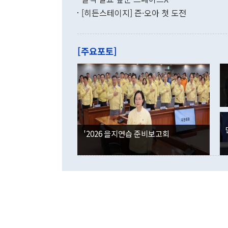
9·19 군사
기록했지만 
[히든스테이지] 즌·오아 첫 도전
"우리의 선의
로 전환됐다.
으로 약간의 의문
를 기록해 전
관은 업무보고
는 배당수입
주의에 근거한
줄면서 25억
[주요포토]
라며 "여러분
억1000만달
이 9월 러시
였던 올해 3
며 "정부 차
인의 해외투자
은 "그것은 
각각 증가했다
잘랐다. 정 
국인의 국내 
않았다는 점에
감소하며 전월
사합의 복원,
경신했다. 외
권이라는 지적
분기 말 만기
뒤 "여기 업
다. 내국인의
'2026 을지연습 준비보고회
부의 한 소식
다. eoyn2@
를 거쳐 결정
련 부처 장관
하고 대통령의
한 문제"라고 지적했다. 이재명 대통령이
외교 국방 등
2026.08.05 ◆시대착오적 접근, 대북 인식 오류 더욱 문제인 것은 정 장관
의 이같은 주
실과 다른 인
격히 변화하고