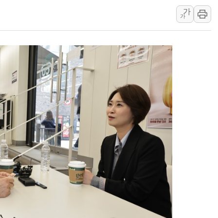
유럽증시, 견조한 실적 소화하며 대부
가
가
리투아니아 국방 "러, 우크라 드론
구광모, 내주 실리콘밸리서 젠슨 황
뉴욕증시 개장 전 특징주...모더
김정관 장관 "영업이익 N% 성과
뉴욕증시 프리뷰, 미 주가선물 AI
청와대, 북한 단거리 탄도미사일 발