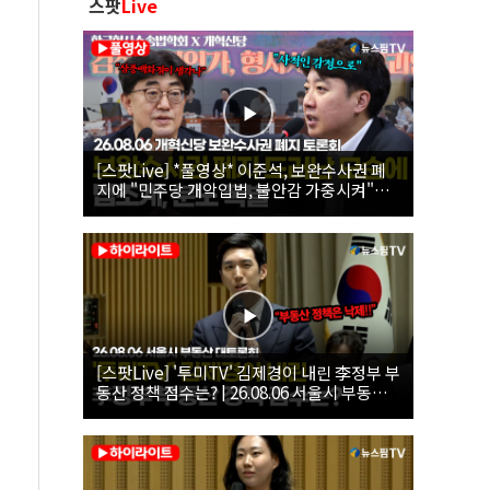
스팟
Live
[스팟Live] *풀영상* 이준석, 보완수사권 폐
지에 "민주당 개악입법, 불안감 가중시켜"｜
26.08.06 개혁신당 보완수사권 폐지 토론회
[스팟Live] '투미TV' 김제경이 내린 李정부 부
동산 정책 점수는? | 26.08.06 서울시 부동산
대토론회