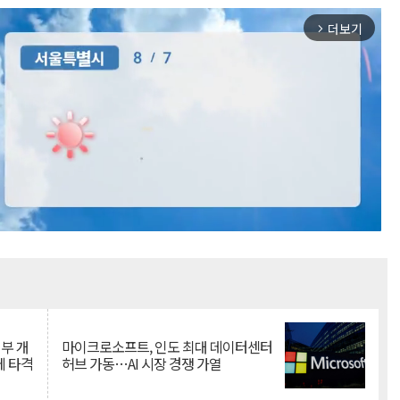
더보기
arrow_forward_ios
Mute
뇌부 개
마이크로소프트, 인도 최대 데이터센터
에 타격
허브 가동…AI 시장 경쟁 가열