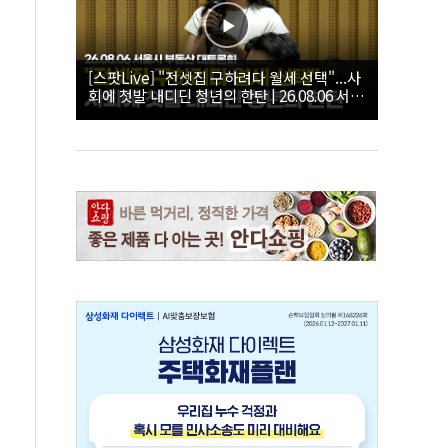
[스팟Live] "전셋집 구하려다 월세 선택"...사
회에 첫발 내디딘 청년의 한탄 | 26.08.06 서울
시 부동산 대토론회