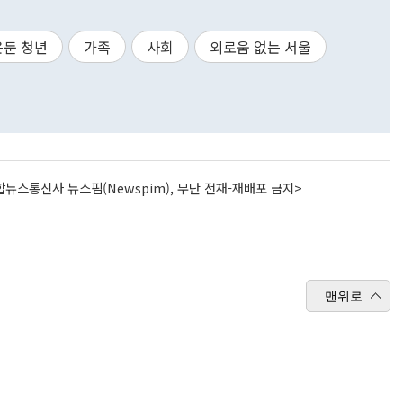
은둔 청년
가족
사회
외로움 없는 서울
뉴스통신사 뉴스핌(Newspim), 무단 전재-재배포 금지>
맨위로