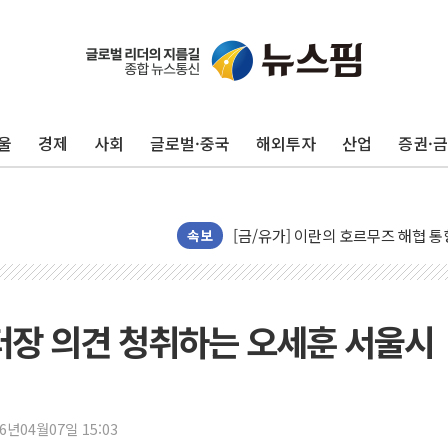
트럼프, '원정출산 시민권 차단' 
트럼프 "이란전 조만간 끝날 것"…
울
경제
사회
글로벌·중국
해외투자
산업
증권·
현대리바트, 원가 개선으로 실적 방
"세금 부담 덜자"…비거주 1주택자
세금 부담 커진 고가 1주택자…맞
[금/유가] 이란의 호르무즈 해협 통
속보
뉴욕증시, 유가·금리 부담에 하락…
이란, 오만과 호르무즈 해협 재개방 
[민주 당권주자 일정] 송영길·정청래
장 의견 청취하는 오세훈 서울시
李대통령, 오늘 부동산 정책 점검 
[오늘의 정치일정] 8월 7일(금)
[오늘의 국회일정] 상임위·세미나·기
26년04월07일 15:03
이란, 美·이스라엘 선박 호르무즈 