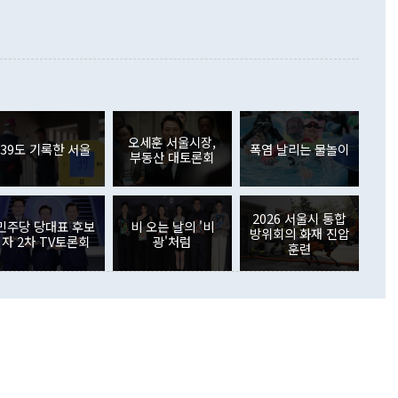
합의를 선제적으로 복원해야 한다는 정 장관의 주장에 대해서도
지식재산권사용료수지는 전월 흑자에서 4억4000만달러 적자
대로 하는 게 과연 한반도의 평화와 안정에 플러스냐, 결론적
 본원소득수지는 배당소득을 중심으로 32억7000만달러 흑자
이 들 때도 있다"며 부정적으로 반응했다. 조현 외교부 장
월(21억7000만달러)보다 흑자 폭이 확대됐다. 배당소득수지
 사후 브리핑에서 정 장관이 언급한 '4자 회담'에 대해 "이상
이 늘어난 데다 전월 분기배당에 따른 기저효과로 배당지급이
 어떤 희망이라 하더라도 그건 아직 조율되지 않은 방법"이
6000만달러 흑자를 나타냈다. 금융계정 순자산은 6월 중 467
들께서 디스카운트해 주시면 좋겠다"고 선을 그었다. 정 장관
러 증가해 월간 기준 역대 최대 증가 폭을 기록했다. 종전 최대
아 블라디보스토크에서 열리는 '동방경제포럼(EEF)'을 언급하
월(369억9000만달러)을 넘어선 것이다. 직접투자에서는 내국
원에서 (참석을) 검토하고 있다"고 발언한 데 대해서도 조 장관
가 80억1000만달러, 외국인의 국내투자가 46억3000만달러
외교부의 몫"이라며 "아직 거기까지 진도가 나가지 않았다"고
오세훈 서울시장,
. 증권투자에서는 외국인의 국내 주식 매도세가 이어졌다. 외
39도 기록한 서울
폭염 날리는 물놀이
부동산 대토론회
장관이 이날 소개한 대북 구상과 설명은 정부 내 조율을 거치지
주식 투자는 차익실현 매도 등의 영향으로 316억1000만달러
서 문제가 있다. 특히 주적 표현 대체와 국호 사용, 9·19 군
(-310억5000만달러)에 이어 역대 최대 순매도 기록을 다시
 4자회담 추진 등은 통일부 장관이 결정할 사안이 아니어서 월
국인의 국내 채권투자는 세계국채지수(WGBI) 자금 유입에도
이 나오고 있다. 이 대통령은 정 장관의 업무보고를 듣고 난
도래 영향으로 증가 폭이 줄어든 52억9000만달러를 기록했
2026 서울시 통합
무보고에 발표했다고 승인난 건 아니다"라고 재차 확인했다. 정
민주당 당대표 후보
비 오는 날의 '비
 해외 증권투자는 주식을 중심으로 35억6000만달러 증가했
방위회의 화재 진압
자 2차 TV토론회
광'처럼
통은 "정 장관의 발언 내용은 대부분 국가안전보장회의(NSC)
newspim.com
훈련
된 사안이 아닌 정 장관의 개인적 생각에 가깝다"며 "안보 관
이 정부의 공식 정책이 아닌 사안을 추진하겠다고 업무보고를
 면전에서 '국군통수권자가 나서야 한다'고 주장한 것은 심각
 5일 청와대 영빈관에서 열린 통일
 외교 안보 부처 업무보고에서 발언하고 있다. [사진=청와대]
장이 현 시점에서 이미 참고가 될 수 없는 과거의 경험 또는 사
식에 기반하고 있다는 것이다. 정 장관이 주장하는 구상은 급
 있는 북한의 전략과 한반도 및 국제 정세를 전혀 반영하지