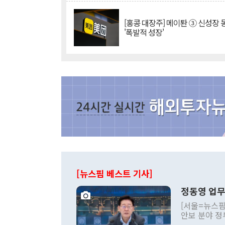
[홍콩 대장주] 메이퇀 ③ 신성장
'폭발적 성장'
[뉴스핌 베스트 기사]
정동영 업무
[서울=뉴스핌
안보 분야 정
평화공존 발전