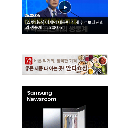
[스팟Live] 이재명 대통령 주재 수석보좌관회
의 생중계｜26.08.06