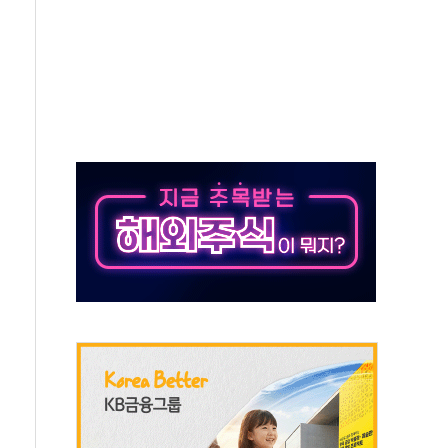
압변압기 첫 공급...국가 전력망에 첫 입성
대대적 인상 계획...업계 파장 예고
업익 14.2% 감소…"온라인 사업으로 성장"
 투표' 요구...친청계 응집력 '희석' 전략 통할까
현대 테라타워 구리갈매' 공급
…'매출 절반' 실리콘 반등에 하반기 기대
치 프레임에 졸속 추진…'잼데믹' 안보까지 몰고 와"
재개해야 여론조사 51.9%…그것이 국민의 뜻"
규모의 AI 데이터센터 건설 추진
층 안부에 AI 활용…이주노동자 폭염 방치, 국격 훼손"