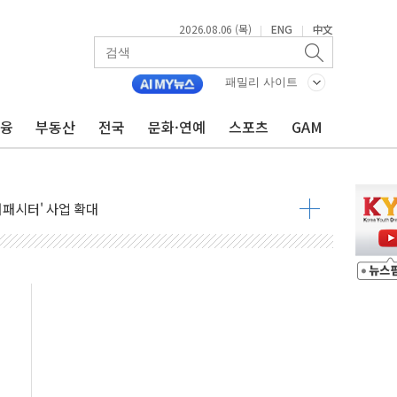
2026.08.06 (목)
ENG
中文
|
|
패밀리 사이트
금융
부동산
전국
문화·연예
스포츠
GAM
니다"…원주 A아파트 '입주민 3인방' 정면 반박
 밑그림, 중국 全月 1대 5백만 지질도 완성
커패시터' 사업 확대
주 추가 매입
 849억원…전년 比 22.3%↑
영업익 1037억원…상반기 역대 최대
항공우주·방산으로 넓힌다
DNA 백신 플랫폼' 美 특허 확보
관 이전' 대응 '맞손'
↑…상승폭 커졌지만 고가주택 밀집된 강남·서초 둔화