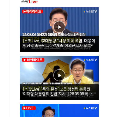
스팟
Live
[스팟Live] 李대통령 "사상 최악 폭염, 대응에
행정력 총동원...취약계층·야외근로자 보호에
힘써야"｜26.08.06 제42차 대통령 주재 수석
보좌관회의
[스팟Live] '폭염 절정' 모든 행정력 총동원!
이재명 대통령의 긴급 지시! | 26.08.06 폭염•
가뭄 대처상황 점검회의