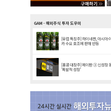
GAM
- 해외주식 투자 도우미
[유럽 특징주] 하이네켄, 아시아
카 수요 호조에 판매 반등
[홍콩 대장주] 메이퇀 ③ 신성장
'폭발적 성장'