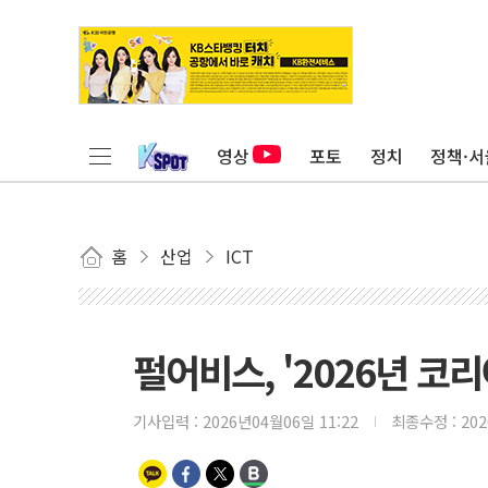
영상
포토
정치
정책·서
홈
산업
ICT
펄어비스, '2026년 코
기사입력 :
2026년04월06일 11:22
최종수정 :
20