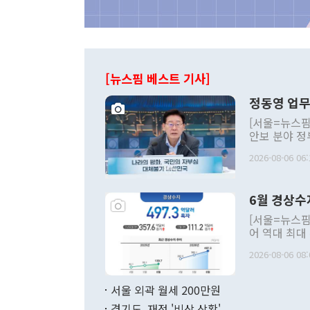
[뉴스핌 베스트 기사]
정동영 업무
[서울=뉴스핌
안보 분야 정
평화공존 발전
2026-08-06 06:
발언 중에는 
언한 것이 있
령은 공개적으
6월 경상수
주의적 희망에
관의 대북 정
[서울=뉴스핌
관 부처 장관
어 역대 최대
관의 무리한 
출 호조로 월
다. [정동영 통일부 장관이 지난달 23일 오후 서울 종로구 정부서울청사에
2026-08-06 08:
료=한국은행] 한국은행이 6일 발표한 '2026년 6월 국제수지(잠정)'에
서 취임 1주년 
면 지난 6월
부 장관 권한
1000만달러
서울 외곽 월세 200만원
발전 구상'을
이에 따라 올
적 갈등 해결
경기도, 재정 '비상 상황'