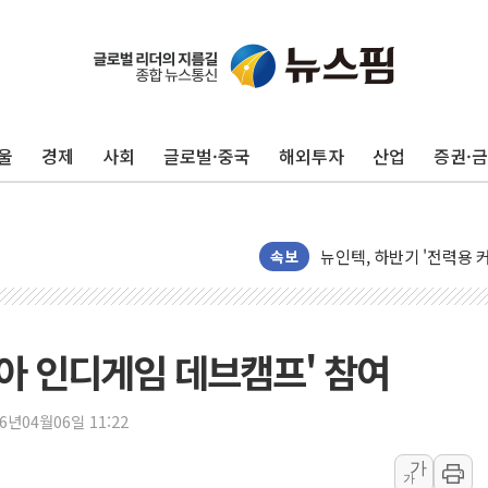
울
경제
사회
글로벌·중국
해외투자
산업
증권·
[단독] "입주민 갑질 아
유인우주선 달 착륙지 선정
뉴인텍, 하반기 '전력용 
속보
듀오백 정관영 대표, 자사
BGF리테일, 2분기 영업익
휴젤, 매출 2545억원·
리아 인디게임 데브캠프' 참여
포스코, 희귀가스 사업 
진원생명과학, '코로나19 
26년04월06일 11:22
경북도·대구시 '2차 공공기
가
가
서울 아파트값 0.26%