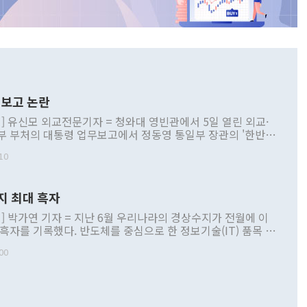
보고 논란
] 유신모 외교전문기자 = 청와대 영빈관에서 5일 열린 외교·
부 부처의 대통령 업무보고에서 정동영 통일부 장관의 '한반도
 구상'과 업무보고 발언이 논란을 빚고 있다. 이날 정 장관의
10
정부 내 조율을 거치지 않은 사안을 정책으로 추진하겠다고 공
는가 하면 사실 관계에 맞지 않은 설명도 있었다. 이재명 대통
로 신중을 기해 달라고 경고했고, 조현 외교부 장관은 '이상
지 최대 흑자
 근거한 비현실적 구상'이라는 비판을 내놨다. 그동안 정 장
책 관련 발언이 물의를 빚은 적은 여러 번 있지만 대통령과 유
] 박가연 기자 = 지난 6월 우리나라의 경상수지가 전월에 이
이 공개적으로 부정적 입장을 표명한 것은 이례적이다. 정 장
 흑자를 기록했다. 반도체를 중심으로 한 정보기술(IT) 품목 수
대북 접근법과 월권을 제어해야 한다는 목소리도 높아지고 있
간 상품수출이 처음으로 1000억달러를 넘어선 영향이다. [자
00
 따르
기자간담회를 하고 있다. [사진=통일부] 2026.07.23 ◆통일
 경상수지는 497억3000만달러 흑자로 집계됐다. 전월(386억
 넘어선 주장 정 장관은 이날 업무보고에서 '한반도 평화공존
)에 이어 두 달 연속 월간 기준 역대 최대 기록을 갈아치웠다.
 설명하면서 이재명 정부 2년차 핵심 과제로 상호 존중·평화
해 상반기 누적 경상수지 흑자는 1910억1000만달러를 기록
·핵 없는 한반도 등 3대 기본 방향을 제시했다. 정 장관은 "대