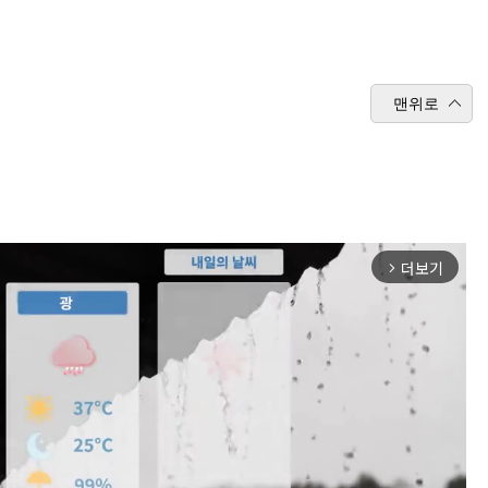
맨위로
더보기
arrow_forward_ios