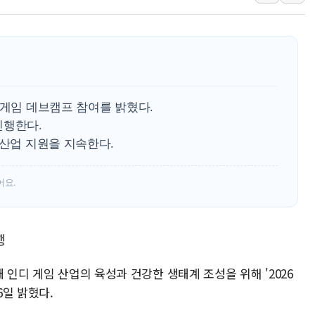
효성중공업, 덴마크에 초고
딥시크, AI 서비스 가격 
CJ프레시웨이, 2분기 영
초박빙 경선에 친명계 '추가
구리시 입주업종 확대…'
디게임 데브캠프 참여를 밝혔다.
KCC, 실적은 주춤했지만
진행한다.
 산업 지원을 지속한다.
정점식 "사관학교 통합 정
장동혁 "李대통령 재판 
어요.
日, 아키타에 일본 최대 
[종합] 李대통령 "취약계
행
 인디 게임 산업의 육성과 건강한 생태계 조성을 위해 '2026
일 밝혔다.