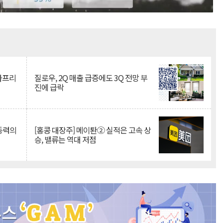
Mute
·아프리
질로우, 2Q 매출 급증에도 3Q 전망 부
진에 급락
 동력의
[홍콩 대장주] 메이퇀② 실적은 고속 상
승, 밸류는 역대 저점