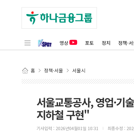
영상
포토
정치
정책·서
홈
정책·서울
서울시
서울교통공사, 영업·기
지하철 구현"
기사입력 :
2026년04월01일 10:31
최종수정 :
20