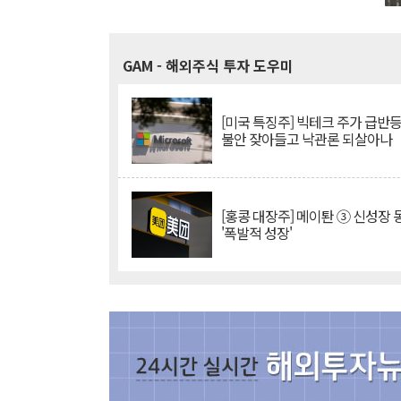
GAM
- 해외주식 투자 도우미
[미국 특징주] 빅테크 주가 급반등..
불안 잦아들고 낙관론 되살아나
[홍콩 대장주] 메이퇀 ③ 신성장
'폭발적 성장'