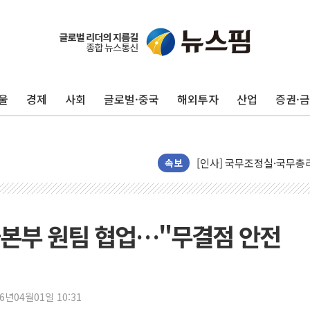
풀무원재단, '국제과학연극제
현대그린푸드 '텍사스로드하
與 "세제개편안 8월 말 당
경인고속도로서 차량 4대 연
울
경제
사회
글로벌·중국
해외투자
산업
증권·
"AI가 먼저 알아채고 고친
삼성전자, 美국립연구소와 
[인사] 국무조정실·국무
롯데백화점, 앰배서더 2기
속보
한수원 "폭염 속 전력수급
박형수 의원 '선관위 견제·감
장동혁, 李 대통령에 "결혼
술본부 원팀 협업…"무결점 안전
정부, 독도 조사활동 日 항
김성회, 국민의힘에 "청년
서울 38도 폭염에 온열질환
26년04월01일 10:31
[부고] 이승영(한림제약 이