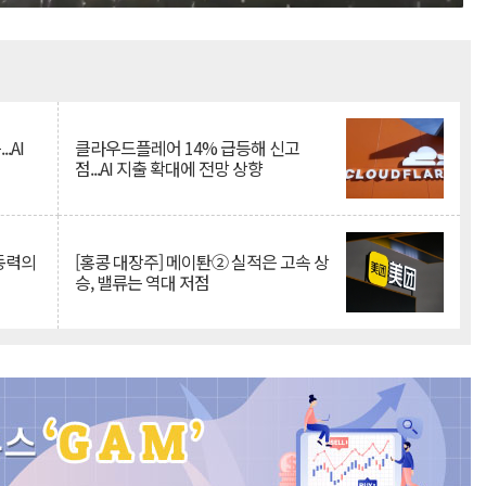
Mute
.AI
클라우드플레어 14% 급등해 신고
점...AI 지출 확대에 전망 상향
 동력의
[홍콩 대장주] 메이퇀② 실적은 고속 상
승, 밸류는 역대 저점