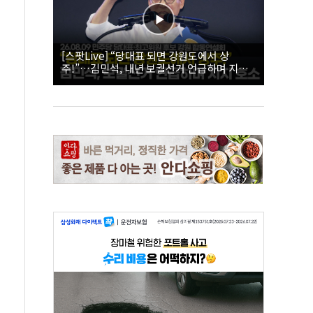
[스팟Live] “당대표 되면 강원도에서 상
주!”…김민석, 내년 보궐선거 언급하며 지지
호소 | 26.08.09 더불어민주당 당대표·최고위
원 후보 강원 합동연설회