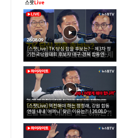
스팟
Live
[스팟Live] TK 당심 잡을 후보는?…제3차 정
기전국당원대회 후보자 대구·경북 합동연설
회 생중계 | 26.08.09
[스팟Live] 역전해야 하는 정청래, 강원 합동
연설 내내 ‘어머니’ 찾은 이유는?! | 26.08.09
더불어민주당 당대표·최고위원 후보 강원 합
동연설회