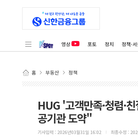
영상
포토
정치
정책·서
홈
부동산
정책
HUG '고객만족·청렴·
공기관 도약"
기사입력 :
2026년03월31일 16:02
최종수정 :
20