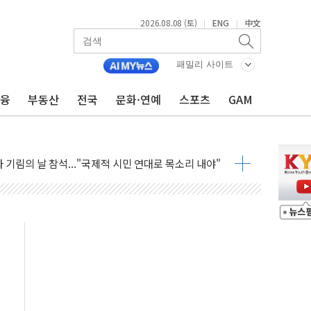
2026.08.08 (토)
ENG
中文
|
|
 최대 50㎜ 폭우…강원 동해안 강한 비 어어져
패밀리 사이트
…60대 환경미화원 수거차에 치여 사망
흉기 난동…60대 남성 2명 숨져
금융
부동산
전국
문화·연예
스포츠
GAM
손해 보는 일 없게"…'결혼 페널티' 22개 과제 손본다
서 모터보트 전복…1명 사망·1명 실종
자 기림의 날 참석..."국제적 시민 연대로 목소리 내야"
질 중 실종 60대 나흘만에 숨진 채 발견
 흉기 살해 10대 아들 체포
 '뻔뻔' 받아친 정청래…제주 연설서 신경전 고조
재검토 지시…與 "적극 환영"·野 "졸속 국정"
주의보…10일까지 최대 3.5m 높은 물결
사망 23명…정부, 비상대응기구 가동
, 수도 베이징도 부동산 규제 철폐