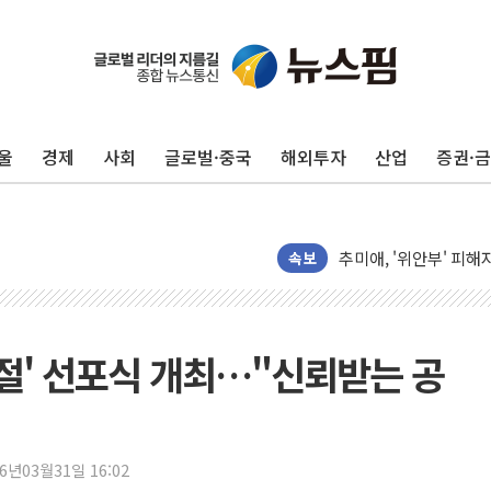
강릉·동해·삼척 시간당
폐기물 수거하다 참변
서울 중랑구 주택가서 
울
경제
사회
글로벌·중국
해외투자
산업
증권·
李대통령 "결혼 때문에 
여수 오동도 인근 해상
추미애, '위안부' 피해
속보
인천 선재도 갯벌서 해루
인천서 말다툼 중 어머니
'화합' 꺼낸 김민석에
친절' 선포식 개최…"신뢰받는 공
李대통령, ISA 개편 
동해중부 전 해상 풍랑
연일 폭염에 온열질환 
26년03월31일 16:02
中 전방위 아파트 부양