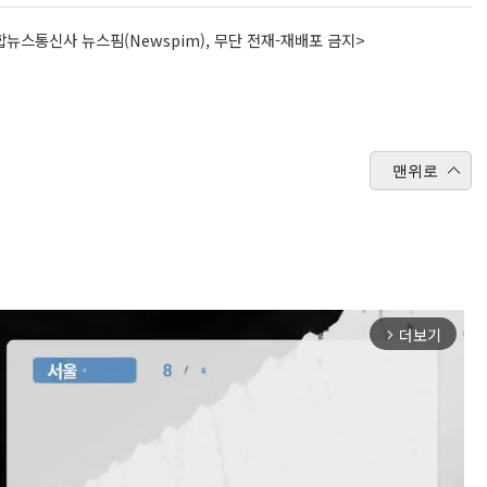
뉴스통신사 뉴스핌(Newspim), 무단 전재-재배포 금지>
맨위로
더보기
arrow_forward_ios