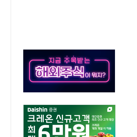
위 상승으로 피서객 7명 고립…전원 구조
별똥별 멍' 운영…페르세우스 유성우 관측
시간당 50mm 이상 폭우…호우경보 발효
0대 숨져…온열질환 여부 조사
능시험 오전 집중 편성…체감온도 38도 넘으면 중단
누르기 방지법' 전면 재검토 지시
시간당 20~30mm 강한 비...가뭄 해소될 듯