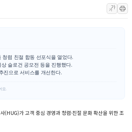
인제 용대리 계곡서 수
가
가
동해시, 11~14일 '
강원 중·남부 동해안 
청양 밭에서 일하던 9
폭염에 車 운전면허 기
李대통령, 'ISA·주가
'호우 특보' 경북 울진 
족 청렴 친절 합동 선포식을 열었다.
시상 슬로건 공모전 등을 진행했다.
 추진으로 서비스를 개선한다.
어요.
사(HUG)가 고객 중심 경영과 청렴·친절 문화 확산을 위한 조