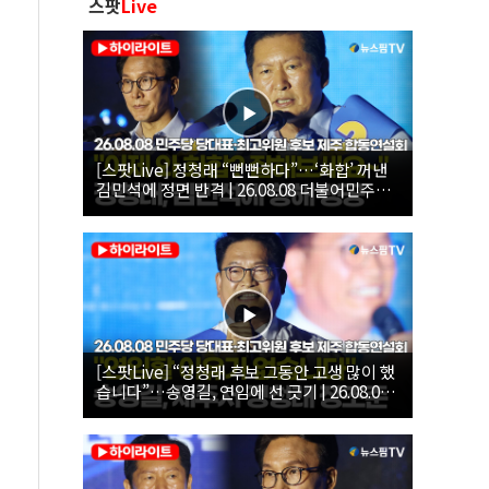
스팟
Live
[스팟Live] 정청래 “뻔뻔하다”…‘화합’ 꺼낸
김민석에 정면 반격 | 26.08.08 더불어민주당
당대표·최고위원 후보 제주 합동연설회
[스팟Live] “정청래 후보 그동안 고생 많이 했
습니다”…송영길, 연임에 선 긋기 | 26.08.08
더불어민주당 당대표·최고위원 후보 제주 합
동연설회