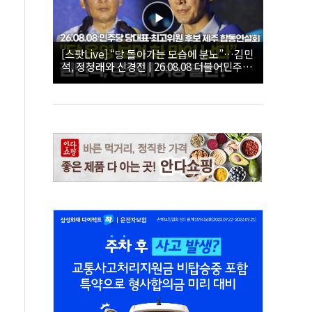
[스팟Live] “당 돌아가는 모습에 분노”…김민
석, 정청래와 신경전 | 26.08.08 더불어민주당
당대표·최고위원 후보 제주 합동연설회