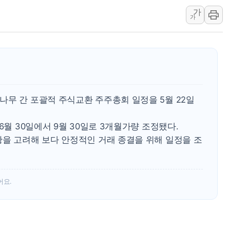
청와대, 북한 단거리 탄도미사일 발사
가
가
금값 7주 만에 최고…美 고용 둔화·
[인도증시] 중동 긴장 완화에 실적 호
러, 1인칭시점 드론으로 우크라 민간
[베트남 증시] 지수 하락 속 'DGC
'월가의 황제' 다이먼 "금융시장 레
나무 간 포괄적 주식교환 주주총회 일정을 5월 22일
양주 섬유염색공장서 화재 1명 중상…
6월 30일에서 9월 30일로 3개월가량 조정됐다.
황을 고려해 보다 안정적인 거래 종결을 위해 일정을 조
어요.