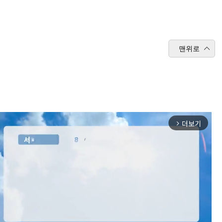
맨위로
더보기
arrow_forward_ios