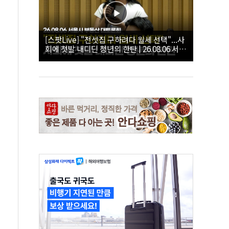
[스팟Live] "전셋집 구하려다 월세 선택"...사
회에 첫발 내디딘 청년의 한탄 | 26.08.06 서울
시 부동산 대토론회