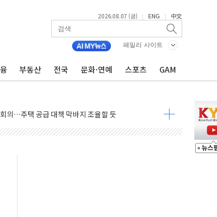
2026.08.07 (금)
ENG
中文
|
|
우 5거래일 랠리 '마침표'
패밀리 사이트
의 막바지.."美와 직접 협상 없어"
금융
부동산
전국
문화·연예
스포츠
GAM
회견·주요 정당 - 8월 7일
민석 후보 - 8월 7일
차 회의…주택 공급 대책 막바지 조율할 듯
 제한 추진…美 "통행 막을 권한 없어"
 상승… "2분기 기업 순이익 21% 증가" 전망
 나토 회원국 공격 검토… 거짓 깃발 작전"
재회…로봇·AI 데이터센터·모빌리티 구체화
·아이온큐·도어대시↑ VS 샌디스크·피그마·앱러빈↓
 반대…상법·자본시장법 개정 논의"
 차익실현 속 혼조세...웨스턴디지털·샌디스크↓