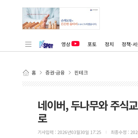
영상
포토
정치
정책·서
홈
증권·금융
핀테크
네이버, 두나무와 주식
로
기사입력 :
2026년03월30일 17:25
최종수정 :
20