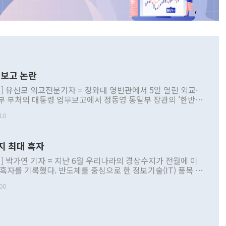
보고 논란
] 유신모 외교전문기자 = 청와대 영빈관에서 5일 열린 외교·
부 부처의 대통령 업무보고에서 정동영 통일부 장관의 '한반도
 구상'과 업무보고 발언이 논란을 빚고 있다. 이날 정 장관의
10
정부 내 조율을 거치지 않은 사안을 정책으로 추진하겠다고 공
는가 하면 사실 관계에 맞지 않은 설명도 있었다. 이재명 대통
로 신중을 기해 달라고 경고했고, 조현 외교부 장관은 '이상
지 최대 흑자
 근거한 비현실적 구상'이라는 비판을 내놨다. 그동안 정 장
책 관련 발언이 물의를 빚은 적은 여러 번 있지만 대통령과 유
] 박가연 기자 = 지난 6월 우리나라의 경상수지가 전월에 이
이 공개적으로 부정적 입장을 표명한 것은 이례적이다. 정 장
 흑자를 기록했다. 반도체를 중심으로 한 정보기술(IT) 품목 수
대북 접근법과 월권을 제어해야 한다는 목소리도 높아지고 있
간 상품수출이 처음으로 1000억달러를 넘어선 영향이다. [자
00
 따르
기자간담회를 하고 있다. [사진=통일부] 2026.07.23 ◆통일
 경상수지는 497억3000만달러 흑자로 집계됐다. 전월(386억
 넘어선 주장 정 장관은 이날 업무보고에서 '한반도 평화공존
)에 이어 두 달 연속 월간 기준 역대 최대 기록을 갈아치웠다.
 설명하면서 이재명 정부 2년차 핵심 과제로 상호 존중·평화
해 상반기 누적 경상수지 흑자는 1910억1000만달러를 기록
·핵 없는 한반도 등 3대 기본 방향을 제시했다. 정 장관은 "대