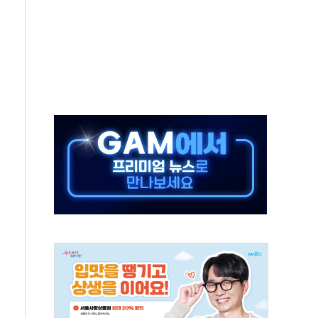
에 긴급 안보 점검회의
호르무즈 재개방 기대에 강세
조까지, 상승...호실적 보고 기업 상승세 뚜렷
인 '사파리' 공격… 시민들 공포감 극대화 전략
' 임시 주총 기대감에 홀로 상한가…마진 잔액은 사상 최고
버리지 위험수위…숨은 차입이 더 큰 변수"
대응 1단계 진압 중