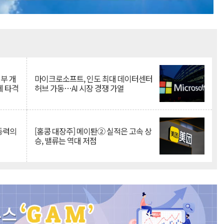
Mute
뇌부 개
마이크로소프트, 인도 최대 데이터센터
에 타격
허브 가동…AI 시장 경쟁 가열
 동력의
[홍콩 대장주] 메이퇀② 실적은 고속 상
승, 밸류는 역대 저점