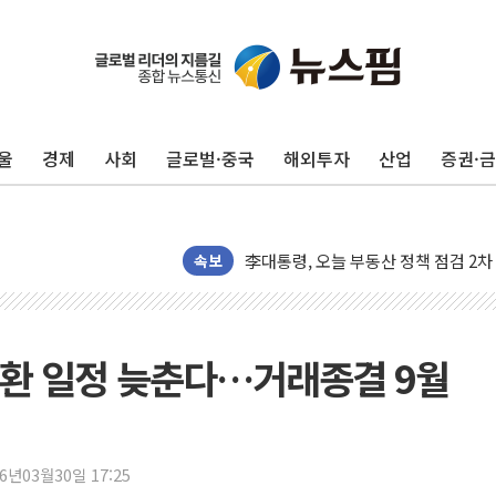
뉴욕증시, 유가·금리 부담에 하락…다
이란, 오만과 호르무즈 해협 재개방 합
울
경제
사회
글로벌·중국
해외투자
산업
증권·
[오늘의 정치일정] 8월 7일(금)
[오늘의 국회일정] 상임위·세미나·기자
[민주 당권주자 일정] 송영길·정청래·김
李대통령, 오늘 부동산 정책 점검 2
속보
이란, 美·이스라엘 선박 호르무즈 통항
유럽증시, 견조한 실적 소화하며 대부분
리투아니아 국방 "러, 우크라 드론으로
교환 일정 늦춘다…거래종결 9월
구광모, 내주 실리콘밸리서 젠슨 황 
뉴욕증시 개장 전 특징주...모더나
김정관 장관 "영업이익 N% 성과급
26년03월30일 17:25
뉴욕증시 프리뷰, 미 주가선물 AI주