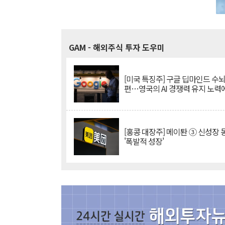
GAM
- 해외주식 투자 도우미
[미국 특징주] 구글 딥마인드 수
편…영국의 AI 경쟁력 유지 노력
[홍콩 대장주] 메이퇀 ③ 신성장
'폭발적 성장'