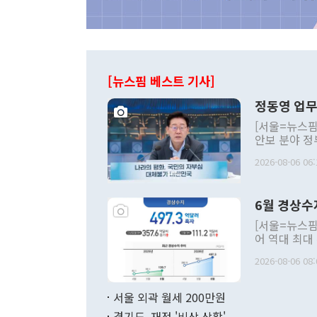
[뉴스핌 베스트 기사]
정동영 업무
[서울=뉴스핌
안보 분야 정
평화공존 발전
2026-08-06 06:
발언 중에는 
언한 것이 있
령은 공개적으
6월 경상수
주의적 희망에
관의 대북 정
[서울=뉴스핌
관 부처 장관
어 역대 최대
관의 무리한 
출 호조로 월
다. [정동영 통일부 장관이 지난달 23일 오후 서울 종로구 정부서울청사에
2026-08-06 08:
료=한국은행] 한국은행이 6일 발표한 '2026년 6월 국제수지(잠정)'에
서 취임 1주년 
면 지난 6월
부 장관 권한
1000만달러
서울 외곽 월세 200만원
발전 구상'을
이에 따라 올
적 갈등 해결
경기도, 재정 '비상 상황'