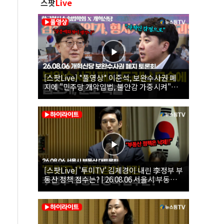
스팟
Live
[스팟Live] *풀영상* 이준석, 보완수사권 폐
지에 "민주당 개악입법, 불안감 가중시켜"｜
26.08.06 개혁신당 보완수사권 폐지 토론회
[스팟Live] '투미TV' 김제경이 내린 李정부 부
동산 정책 점수는? | 26.08.06 서울시 부동산
대토론회