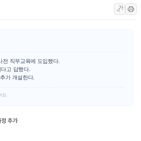
가
청와대 "조희대 대법원장
가
서울 최고 기온 39도 기
폭염 이어지는 서울... 3
李대통령 "40도 폭염,
법무법인 YK, 교정위
컴투스, 8일부터 서머너
 사전 직무교육에 도입했다.
제주항공, 하반기 객실
된다고 답했다.
인도, 차량 간 통신시스템
 추가 개설한다.
Sh수협은행, 상상인증권
무역선부터 요트까지...관
어요.
서연컴퍼니, 시드 투자
피치 "韓 코스피 약세 
과정 추가