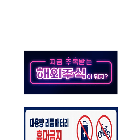
 탄핵 공감, 사실 아니다…대법관 신속 제청 해야"
록
9도 기록
 외신에서나 보던 일"…전방위 대응 지시
원 중앙협의회와 맞손…수용자·가족 법률지원 확대
즈 워 챔피언십 개최
승무원 공개채용
 장착 의무화 추진..."업계 성장 저해" 우려도
 인수 추진
세청, 해상 마약밀수 '3중 차단'
 유치…일본·동남아 사업 확대
장기화 시 주택수요 위축 우려"