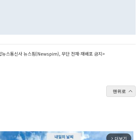
뉴스통신사 뉴스핌(Newspim), 무단 전재-재배포 금지>
맨위로
더보기
arrow_forward_ios