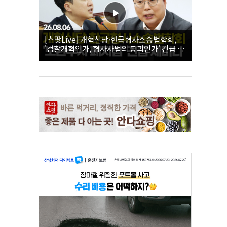
[스팟Live] 개혁신당·한국형사소송법학회,
'검찰개혁인가, 형사사법의 붕괴인가' 긴급 세
미나｜26.08.06