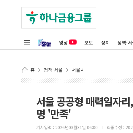
영상
포토
정치
정책·서
홈
정책·서울
서울시
서울 공공형 매력일자리, 
명 '만족'
기사입력 :
2026년03월31일 06:00
최종수정 :
20