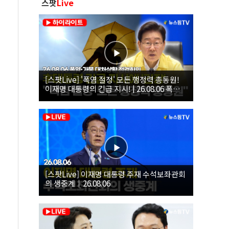
스팟
Live
[스팟Live] '폭염 절정' 모든 행정력 총동원!
이재명 대통령의 긴급 지시! | 26.08.06 폭염•
가뭄 대처상황 점검회의
[스팟Live] 이재명 대통령 주재 수석보좌관회
의 생중계｜26.08.06