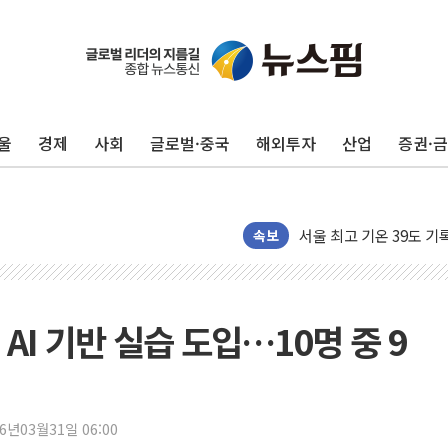
울
경제
사회
글로벌·중국
해외투자
산업
증권·
오세훈 "서민 전·월세 
속보
보훈부 "노태우 참배 계
온코닉테라퓨틱스 '자큐보
오세훈 '여론조사 대납'
AI 기반 실습 도입…10명 중 9
현대百 지주체제 '마지막
'檢 합수본 참여' 여부 
中 '항생제 개구리' 파장
26년03월31일 06:00
'엔화 방어 공조'라는 이