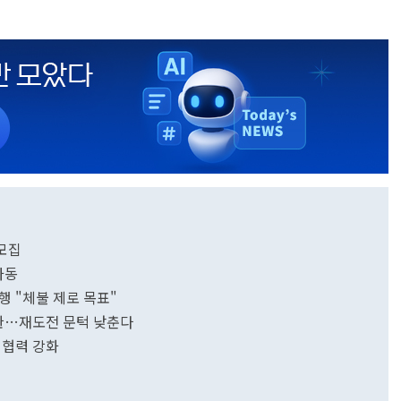
 모집
가동
행 "체불 제로 목표"
전환…재도전 문턱 낮춘다
 협력 강화