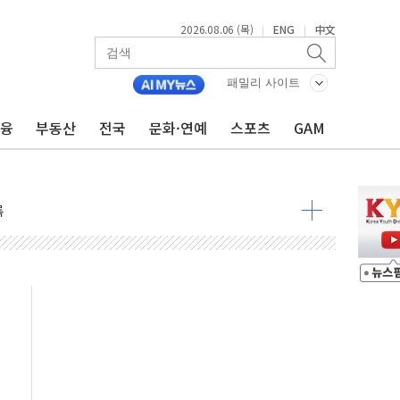
2026.08.06 (목)
ENG
中文
|
|
패밀리 사이트
금융
부동산
전국
문화·연예
스포츠
GAM
외면한 세제개편"…용산공원 훼손 안 돼
획 없다"…전직 대통령 예우 대상 제외·국민 정서 고려
', 인도 품목허가…해외 첫 허가
 항소심 21일 첫 공판…1심은 시장직 상실형
 퍼즐'…현대홈쇼핑 1.2조 투자자산 떼낸다
논란...법조계 "법적근거 없어, 위법수집증거 가능성"
 확산, 식품안전 점검 강화
름의 베선트식 QE..."연준에 부담 가중"