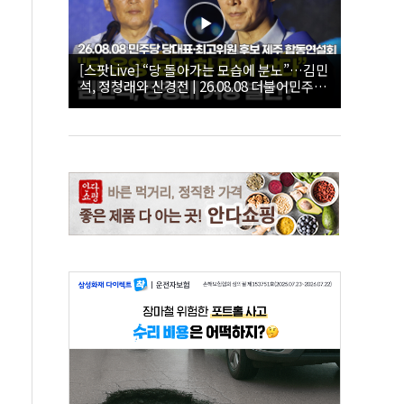
[스팟Live] “당 돌아가는 모습에 분노”…김민
석, 정청래와 신경전 | 26.08.08 더불어민주당
당대표·최고위원 후보 제주 합동연설회