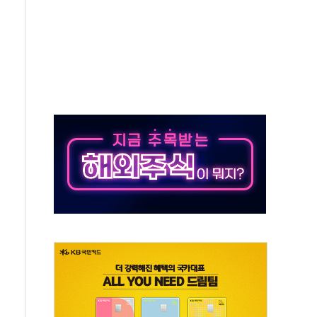
 시간당 50mm 이상 폭우…호우경보 발효
90대 숨져…온열질환 여부 조사
기능시험 오전 집중 편성…체감온도 38도 넘으면 중단
가누르기 방지법' 전면 재검토 지시
 시간당 20~30mm 강한 비...가뭄 해소될 듯
지속…내륙 곳곳 소나기
 검토, 민주당 스스로 원칙 뒤집는 것"
…청주·진천 35도, 곳곳 소나기
지·공소청 출범…피해자들 '범죄 사각지대' 우려
 보안 새판 짠다…'자율규제단체' 타진