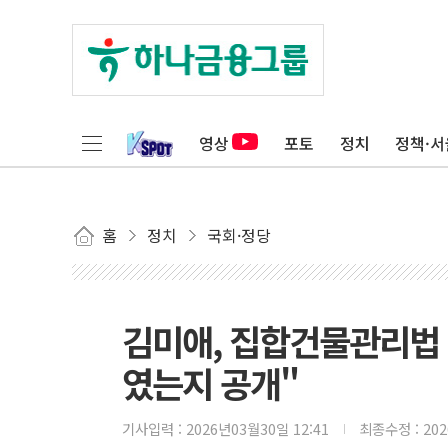
영상
포토
정치
정책·서
홈
정치
국회·정당
김미애, 집합건물관리법 
였는지 공개"
기사입력 :
2026년03월30일 12:41
최종수정 :
20