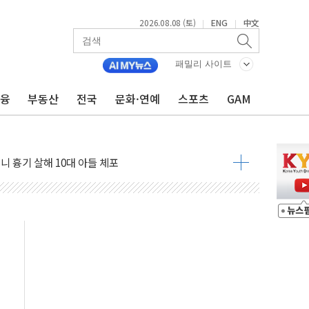
2026.08.08 (토)
ENG
中文
|
|
패밀리 사이트
금융
부동산
전국
문화·연예
스포츠
GAM
자 기림의 날 참석..."국제적 시민 연대로 목소리 내야"
루질 중 실종 60대 나흘만에 숨진 채 발견
니 흉기 살해 10대 아들 체포
 '뻔뻔' 받아친 정청래…제주 연설서 신경전 고조
재검토 지시…與 "적극 환영"·野 "졸속 국정"
주의보…10일까지 최대 3.5m 높은 물결
 사망 23명…정부, 비상대응기구 가동
, 수도 베이징도 부동산 규제 철폐
수위 상승으로 피서객 7명 고립…전원 구조
'별똥별 멍' 운영…페르세우스 유성우 관측