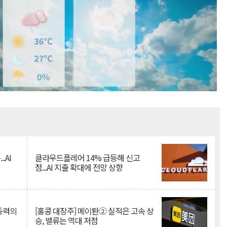
Mute
.AI
클라우드플레어 14% 급등해 신고
점...AI 지출 확대에 전망 상향
 동력의
[홍콩 대장주] 메이퇀② 실적은 고속 상
승, 밸류는 역대 저점