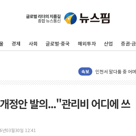
울
경제
사회
글로벌·중국
해외투자
산업
증권·
추미애, '위안부' 피해
인천 선재도 갯벌서 해
인천서 말다툼 중 어머
속보
'화합' 꺼낸 김민석에
李대통령, ISA 개편 
동해중부 전 해상 풍랑
개정안 발의..."관리비 어디에 쓰
연일 폭염에 온열질환
中 전방위 아파트 부양
인제 용대리 계곡서 
26년03월30일 12:41
동해시, 11~14일 