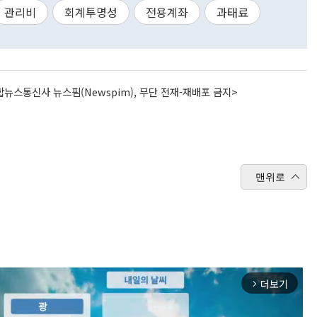
관리비
회계투명성
전용계좌
과태료
뉴스통신사 뉴스핌(Newspim), 무단 전재-재배포 금지>
맨위로
더보기
arrow_forward_ios