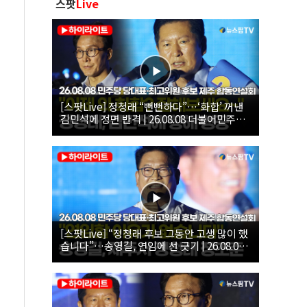
스팟
Live
[스팟Live] 정청래 “뻔뻔하다”…‘화합’ 꺼낸
김민석에 정면 반격 | 26.08.08 더불어민주당
당대표·최고위원 후보 제주 합동연설회
[스팟Live] “정청래 후보 그동안 고생 많이 했
습니다”…송영길, 연임에 선 긋기 | 26.08.08
더불어민주당 당대표·최고위원 후보 제주 합
동연설회