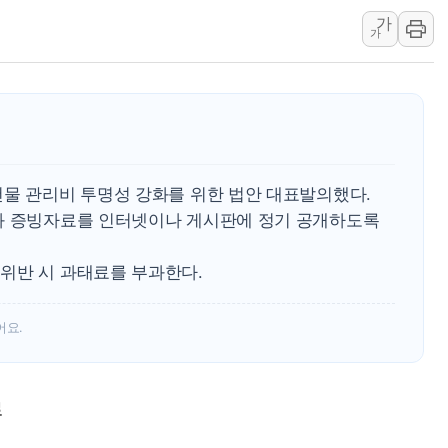
강원 중·남부 동해안
가
가
청양 밭에서 일하던 
폭염에 車 운전면허 
李대통령, 'ISA·주
'호우 특보' 경북 울진
주말 무더위·열대야 
오세훈 "용산공원 주택
건물 관리비 투명성 강화를 위한 법안 대표발의했다.
과 증빙자료를 인터넷이나 게시판에 정기 공개하도록
충북 주말 무더위 지속
10월 보완수사권 폐
위반 시 과태료를 부과한다.
한상협, 업계 개인정보
어요.
료