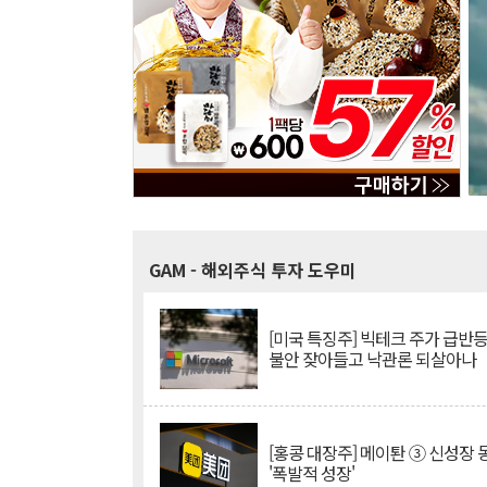
GAM
- 해외주식 투자 도우미
[미국 특징주] 빅테크 주가 급반등..
불안 잦아들고 낙관론 되살아나
[홍콩 대장주] 메이퇀 ③ 신성장
'폭발적 성장'