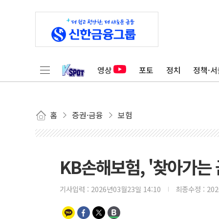
영상
포토
정치
정책·서
홈
증권·금융
보험
KB손해보험, '찾아가는
기사입력 :
2026년03월23일 14:10
최종수정 :
20