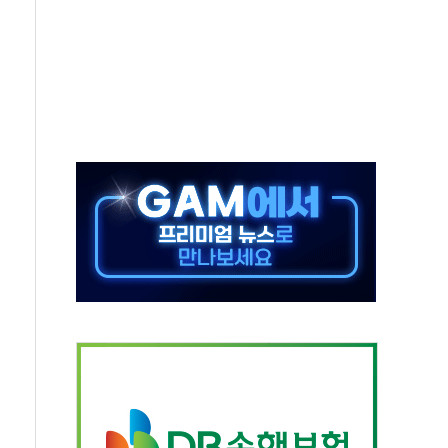
혹한 여름"…구윤철, 쪽방촌 폭염 대응상황 점검
유럽 패싱… '유로화 팔아 엔화 부양' 사후 통보만
…'닥터 코퍼'가 말하는 경기 신호가 달라졌다
 노선 재개...3년 2개월 만
다양성 제고 특별 위원회 위촉장 수여식 및 1차 회의
규모 美 전력 케이블 수주