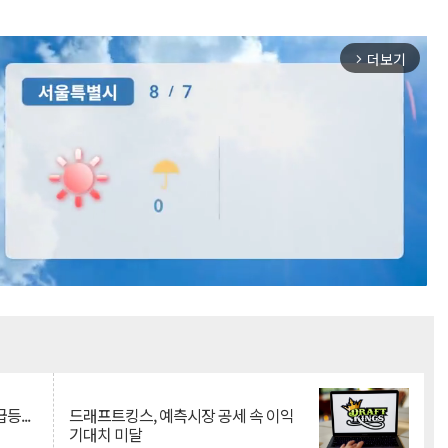
더보기
arrow_forward_ios
Mute
등...
드래프트킹스, 예측시장 공세 속 이익
기대치 미달