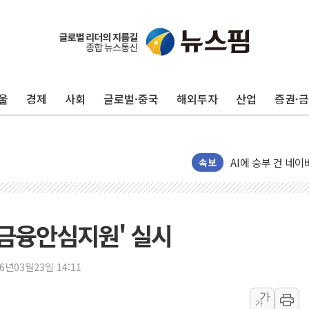
"최대 2시간 앞서 
유니슨 "국내생산
창호 교체하다 난간
울
경제
사회
글로벌·중국
해외투자
산업
증권·
장동혁 "규제와 대
[속보] 종합특검, 
AI에 승부 건 네
日, 4~6월 105조
속보
오렌지플래닛 창업
경찰, '300억대 
장동혁 "집값 올려
 금융안심지원' 실시
[속보] '해병 순직
부동산정책 정상화
26년03월23일 14:11
경찰, '강북구 오피
가
가
전국 그늘막 4만개 