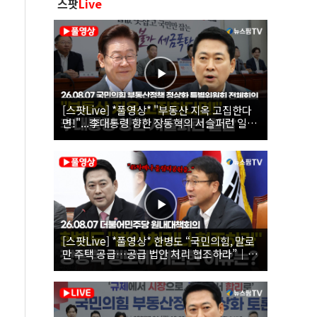
스팟
Live
[스팟Live] *풀영상* "부동산 지옥 고집한다
면!"...李대통령 향한 장동혁의 서슬퍼런 일갈
| 26.08.07 국민의힘 부동산정책 정상화 특별
위원회 전체회의
[스팟Live] *풀영상* 한병도 “국민의힘, 말로
만 주택 공급…공급 법안 처리 협조하라”｜
26.08.07 더불어민주당 원내대책회의