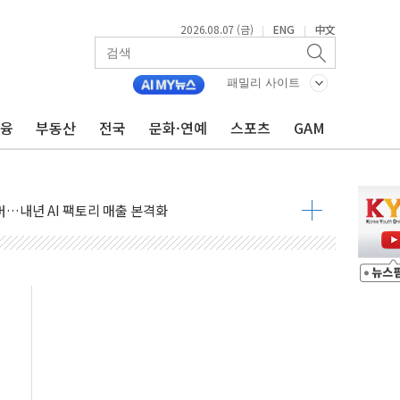
2026.08.07 (금)
ENG
中文
|
|
침수 예측"…건설연, AI 위험기상 기술 개발
세액공제·인증제도 개선 수혜 기대"
패밀리 사이트
 무너져…대전서 50대 일용직 추락 사망
금융
부동산
전국
문화·연예
스포츠
GAM
출 풀고 재개발·재건축 촉진하는 것이 부동산 정상화"
'尹 관저 이전 감사 무마' 유병호 감사위원 구속 기소
이버…내년 AI 팩토리 매출 본격화
원 환시 개입...4월 말 '56조원' 사상 최대
재단, 스타트업 지원 프로그램 성료
사기 혐의' 차가원 대표 구속 송치
놓고 국민만 잡아"
 책임' 임성근 전 사단장 항소심도 징역 3년 선고
 특별위원회 전체회의서 발언하는 장동혁 대표
스텔 살인' 50대 남성 구속 송치
육박 7년 새 7배 늘었다...폭염 대책비는 8.6배 증가