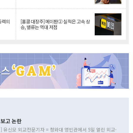
 동력의
[홍콩 대장주] 메이퇀② 실적은 고속 상
승, 밸류는 역대 저점
보고 논란
] 유신모 외교전문기자 = 청와대 영빈관에서 5일 열린 외교·