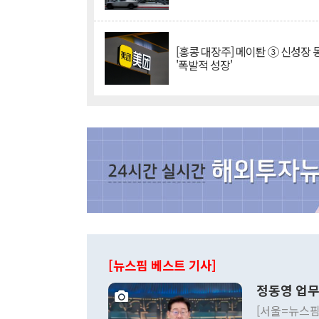
[홍콩 대장주] 메이퇀 ③ 신성장
'폭발적 성장'
[뉴스핌 베스트 기사]
정동영 업무
[서울=뉴스핌