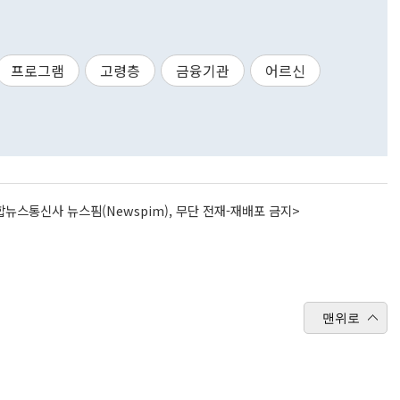
프로그램
고령층
금융기관
어르신
뉴스통신사 뉴스핌(Newspim), 무단 전재-재배포 금지>
맨위로