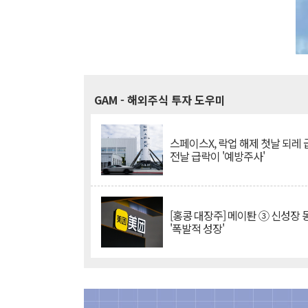
GAM
- 해외주식 투자 도우미
스페이스X, 락업 해제 첫날 되레 급
전날 급락이 '예방주사'
[홍콩 대장주] 메이퇀 ③ 신성장
'폭발적 성장'