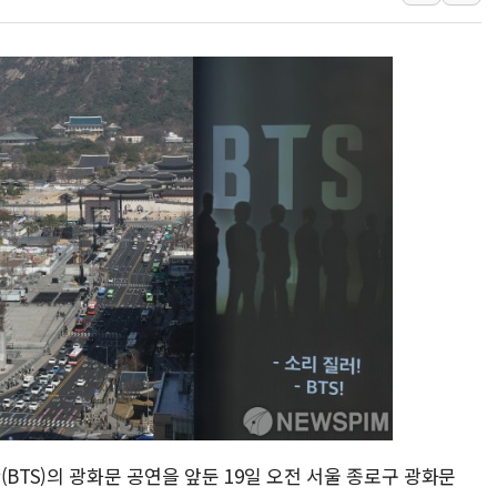
창호 교체하다 난간 무너
장동혁 "규제와 대출 풀
[속보] 종합특검, '尹 관
AI에 승부 건 네이버…내
日, 4~6월 105조원 환시 
오렌지플래닛 창업재단, 
경찰, '300억대 사기 혐
BTS)의 광화문 공연을 앞둔 19일 오전 서울 종로구 광화문