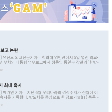
보고 논란
] 유신모 외교전문기자 = 청와대 영빈관에서 5일 열린 외교·
부 부처의 대통령 업무보고에서 정동영 통일부 장관의 '한반도
 구상'과 업무보고 발언이 논란을 빚고 있다. 이날 정 장관의
10
정부 내 조율을 거치지 않은 사안을 정책으로 추진하겠다고 공
는가 하면 사실 관계에 맞지 않은 설명도 있었다. 이재명 대통
로 신중을 기해 달라고 경고했고, 조현 외교부 장관은 '이상
지 최대 흑자
 근거한 비현실적 구상'이라는 비판을 내놨다. 그동안 정 장
책 관련 발언이 물의를 빚은 적은 여러 번 있지만 대통령과 유
] 박가연 기자 = 지난 6월 우리나라의 경상수지가 전월에 이
이 공개적으로 부정적 입장을 표명한 것은 이례적이다. 정 장
 흑자를 기록했다. 반도체를 중심으로 한 정보기술(IT) 품목 수
대북 접근법과 월권을 제어해야 한다는 목소리도 높아지고 있
간 상품수출이 처음으로 1000억달러를 넘어선 영향이다. [자
00
 따르
기자간담회를 하고 있다. [사진=통일부] 2026.07.23 ◆통일
 경상수지는 497억3000만달러 흑자로 집계됐다. 전월(386억