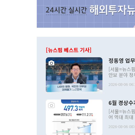
[뉴스핌 베스트 기사]
정동영 업무
[서울=뉴스핌
안보 분야 정
평화공존 발전
2026-08-06 06:
발언 중에는 
언한 것이 있
령은 공개적으
6월 경상수
주의적 희망에
관의 대북 정
[서울=뉴스핌
관 부처 장관
어 역대 최대
관의 무리한 
출 호조로 월
다. [정동영 통일부 장관이 지난달 23일 오후 서울 종로구 정부서울청사에
2026-08-06 08:
료=한국은행] 한국은행이 6일 발표한 '2026년 6월 국제수지(잠정)'에
서 취임 1주년 
면 지난 6월