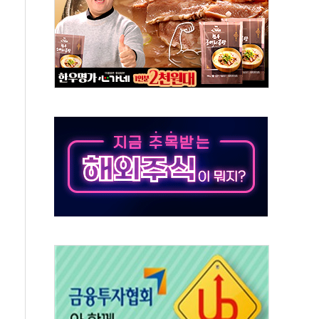
져…대전서 50대 일용직 추락 사망
고 재개발·재건축 촉진하는 것이 부동산 정상화"
저 이전 감사 무마' 유병호 감사위원 구속 기소
년 AI 팩토리 매출 본격화
개입...4월 말 '56조원' 사상 최대
스타트업 지원 프로그램 성료
의' 차가원 대표 구속 송치