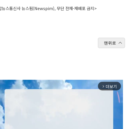
뉴스통신사 뉴스핌(Newspim), 무단 전재-재배포 금지>
맨위로
더보기
arrow_forward_ios