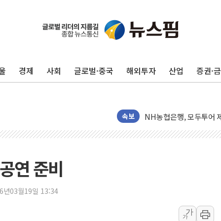
전남광주 화정역 인근 도로
청도 문수리 야산서 산불 
울
경제
사회
글로벌·중국
해외투자
산업
증권·
'해병 순직 책임' 임성근 
헥토이노베이션, 상반기 매
우리은행, 고창해상풍력에 
NH농협은행, 모두투어 
속보
민병덕 "오늘 67개 점포
하나금융이 쏘아 올린 CI
종합특검, '尹 관저 이전 
 공연 준비
코스피·코스닥 오전 동반
'입추'인데 연일 찜통더
26년03월19일 13:34
"최대 2시간 앞서 침수 
가
가
유니슨 "국내생산세액공제