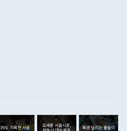
 넘어선 주장 정 장관은 이날 업무보고에서 '한반도 평화공존
)에 이어 두 달 연속 월간 기준 역대 최대 기록을 갈아치웠다.
 설명하면서 이재명 정부 2년차 핵심 과제로 상호 존중·평화
해 상반기 누적 경상수지 흑자는 1910억1000만달러를 기록
·핵 없는 한반도 등 3대 기본 방향을 제시했다. 정 장관은 "대
지 흑자를 견인한 것은 상품수지다. 6월 상품수지는 478억
언어는 멈춰야 한다"면서 주적 용어 대체를 주장했다. 지난 25
 흑자를 기록하며 전월에 이어 역대 최대를 다시 썼다. 국제수
D(완전하고 검증가능하며 되돌릴 수 없는 비핵화) 구도는 이미
수출은 1123억7000만달러로 전년 동월 대비 84.5% 증가하
했다. 또 "현 시점에서 흘러간 선(先)비핵화만 되뇌는 것은
 처음으로 1000억달러를 넘어섰다. 상품수입은 644억8000만
 데 힘이 되지 않는다"고 주장했다. 정 장관은 또 "정전 체제
6% 늘었다. 통관 기준으로는 반도체 수출이 전년 동월 대비
로 바꾸는 논의에 착수하겠다"면서 "북·미 정상회담 견인과
증했고 컴퓨터·주변기기(SSD)는 282.7% 증가했다. IT 품목
화의 동력을 확보하기 위해 최선을 다할 것"이라고 말했다. 하
.4% 늘었으며 비IT 품목도 ▲석유제품(47.5%) ▲화공품
령은 정 장관의 구상에 대부분 제동을 걸었다. 이 대통령은 "평
▲철강제품(17.9%) ▲승용차(6.1%) 등을 중심으로 18.6% 증가
 정치적으로 악용되는 측면이 있다"며 "많이 조심하셔야 한
준 수입은 ▲원자재(30.5%) ▲자본재(35.3%) ▲소비재
다. 북한을 다른 이름으로 불러야 한다는 주장에는 "표현에 꼬
가 모두 늘었다. 서비스수지는 12억9000만달러 적자를 기록해 전
정쟁으로 휘몰아 들어가면 원래 하고자 했던 데에서 오히려 나
000만달러)보다 적자 폭이 확대됐다. 여행수지는 외국인 입국자
래될 수 있다"고 경고했다. 이 대통령은 남북 신뢰 구축을 위해
증료 인상 등에 따른 출국자 감소로 4억4000만달러 흑자를
합의를 선제적으로 복원해야 한다는 정 장관의 주장에 대해서도
지식재산권사용료수지는 전월 흑자에서 4억4000만달러 적자
대로 하는 게 과연 한반도의 평화와 안정에 플러스냐, 결론적
 본원소득수지는 배당소득을 중심으로 32억7000만달러 흑자
이 들 때도 있다"며 부정적으로 반응했다. 조현 외교부 장
월(21억7000만달러)보다 흑자 폭이 확대됐다. 배당소득수지
 사후 브리핑에서 정 장관이 언급한 '4자 회담'에 대해 "이상
이 늘어난 데다 전월 분기배당에 따른 기저효과로 배당지급이
 어떤 희망이라 하더라도 그건 아직 조율되지 않은 방법"이
6000만달러 흑자를 나타냈다. 금융계정 순자산은 6월 중 467
들께서 디스카운트해 주시면 좋겠다"고 선을 그었다. 정 장관
러 증가해 월간 기준 역대 최대 증가 폭을 기록했다. 종전 최대
아 블라디보스토크에서 열리는 '동방경제포럼(EEF)'을 언급하
월(369억9000만달러)을 넘어선 것이다. 직접투자에서는 내국
원에서 (참석을) 검토하고 있다"고 발언한 데 대해서도 조 장관
가 80억1000만달러, 외국인의 국내투자가 46억3000만달러
외교부의 몫"이라며 "아직 거기까지 진도가 나가지 않았다"고
오세훈 서울시장,
. 증권투자에서는 외국인의 국내 주식 매도세가 이어졌다. 외
39도 기록한 서울
폭염 날리는 물놀이
부동산 대토론회
장관이 이날 소개한 대북 구상과 설명은 정부 내 조율을 거치지