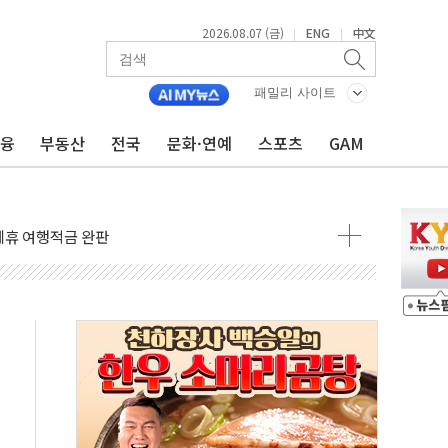
2026.08.07 (금)
ENG
中文
|
|
 4중 추돌…1명 심정지·5명 부상
패밀리 사이트
진화 중...진화헬기 3대 투입
금융
부동산
전국
문화·연예
스포츠
GAM
전 사단장 항소심도 징역 3년
출 첫 2000억원 돌파
4000억 금융 지원
제휴 여행적금 완판
 영업 재개...장바구니에 홈플러스 담아달라" 호소
FO, 금융지주 포용금융 조직개편 신호탄
감사 무마' 유병호 구속 기소
 하락…내린 종목이 두 배 넘어
위…김성환 기후부 장관 "예측범위 벗어나도 즉시대응"
예측"…건설연, AI 위험기상 기술 개발
·인증제도 개선 수혜 기대"