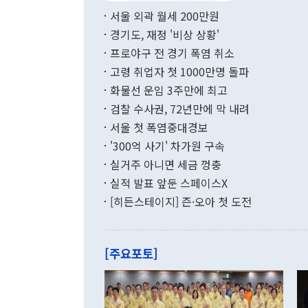
부 장관 권한
1000만달러
서울 외곽 월세 200만원
발전 구상'을
이에 따라 올
적 갈등 해결
경기도, 재정 '비상 상황'
했다. 경상수
결과 혐오의 
9000만달러
프로야구 전 경기 폭염 취소
년간의 CVI
지 기준 상품
고령 취업자 첫 1000만명 돌파
무너졌다고도 
며 월간 기준
현실을 바꾸는
달러로 38.
화물선 운임 3주만에 최고
를 평화 체제
196.9% 급
검찰 수사권, 72년만에 막 내려
함께 4자 대
수출은 160
지만 이 대통
서울 첫 폭염중대경보
(18.6%) 
화공존 정책이
했다. 통관 기
'300억 사기' 차가원 구속
다"고 지적했
(16.4%)
투리가 잡혀 
실거주 아니면 세금 껑충
월(-10억9
쁜 상황이 초
증가와 유류할
실적 발표 앞둔 스페이스X
9·19 군사
기록했지만 
[히든스테이지] 즌·오아 첫 도전
"우리의 선의
로 전환됐다.
으로 약간의 의문
를 기록해 전
관은 업무보고
는 배당수입
주의에 근거한
줄면서 25억
[주요포토]
라며 "여러분
억1000만달
이 9월 러시
였던 올해 3
며 "정부 차
인의 해외투자
은 "그것은 
각각 증가했다
잘랐다. 정 