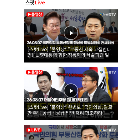
스팟
Live
[스팟Live] *풀영상* "부동산 지옥 고집한다
면!"...李대통령 향한 장동혁의 서슬퍼런 일갈
| 26.08.07 국민의힘 부동산정책 정상화 특별
위원회 전체회의
[스팟Live] *풀영상* 한병도 “국민의힘, 말로
만 주택 공급…공급 법안 처리 협조하라”｜
26.08.07 더불어민주당 원내대책회의