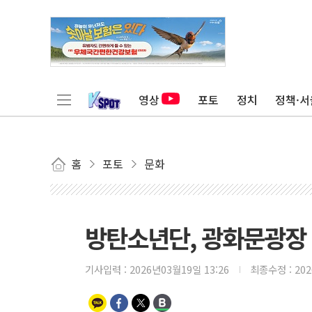
영상
포토
정치
정책·서
홈
포토
문화
방탄소년단, 광화문광장
기사입력 :
2026년03월19일 13:26
최종수정 :
20