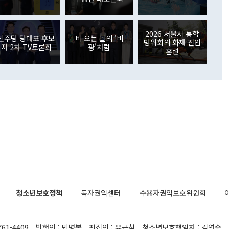
주식 투자는 차익실현 매도 등의 영향으로 316억1000만달러
서 문제가 있다. 특히 주적 표현 대체와 국호 사용, 9·19 군
(-310억5000만달러)에 이어 역대 최대 순매도 기록을 다시
 4자회담 추진 등은 통일부 장관이 결정할 사안이 아니어서 월
국인의 국내 채권투자는 세계국채지수(WGBI) 자금 유입에도
이 나오고 있다. 이 대통령은 정 장관의 업무보고를 듣고 난
도래 영향으로 증가 폭이 줄어든 52억9000만달러를 기록했
2026 서울시 통합
무보고에 발표했다고 승인난 건 아니다"라고 재차 확인했다. 정
민주당 당대표 후보
비 오는 날의 '비
 해외 증권투자는 주식을 중심으로 35억6000만달러 증가했
방위회의 화재 진압
자 2차 TV토론회
광'처럼
통은 "정 장관의 발언 내용은 대부분 국가안전보장회의(NSC)
newspim.com
훈련
된 사안이 아닌 정 장관의 개인적 생각에 가깝다"며 "안보 관
이 정부의 공식 정책이 아닌 사안을 추진하겠다고 업무보고를
 면전에서 '국군통수권자가 나서야 한다'고 주장한 것은 심각
 5일 청와대 영빈관에서 열린 통일
 외교 안보 부처 업무보고에서 발언하고 있다. [사진=청와대]
장이 현 시점에서 이미 참고가 될 수 없는 과거의 경험 또는 사
식에 기반하고 있다는 것이다. 정 장관이 주장하는 구상은 급
 있는 북한의 전략과 한반도 및 국제 정세를 전혀 반영하지
 비판이 제기되고 있다. 정 장관이 "흘러간 선(先)비핵화만
현실을 바꾸지 못한다"고 언급한 것은 지금까지의 대북 접근
 있다. 북핵 위기 발발 이후 지금까지 모든 핵 협상에서 한국
북한에 선비핵화를 공식적으로 요구한 적이 없기 때문이다. 지
 협상은 북한의 비핵화 조치에 한·미가 상응하는 대가를 제
로 이뤄졌다. 1994년 북·미 제네바 기본합의는 핵시설 동결
청소년보호정책
독자권익센터
수용자권익보호위원회
의 교환이었다. 2005년 9.19 공동성명도 북한의 비핵화 조치
에 상응조치를 제공하는 '행동 대 행동' 원칙이 적용됐다. 대북
던 한 전직 관료는 "모든 북핵 협상은 북한의 비핵화 조치와
761-4409
발행인 : 민병복
편집인 : 유근석
청소년보호책임자 : 김연순