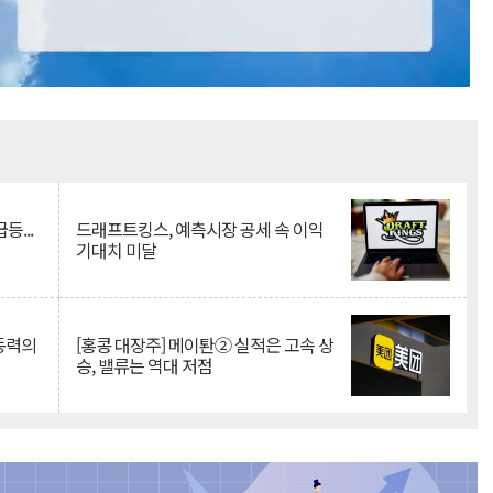
Mute
등...
드래프트킹스, 예측시장 공세 속 이익
기대치 미달
 동력의
[홍콩 대장주] 메이퇀② 실적은 고속 상
승, 밸류는 역대 저점