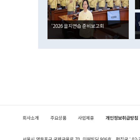
국인의 국내 
않았다는 점에
감소하며 전월
사합의 복원,
경신했다. 외
권이라는 지적
분기 말 만기
뒤 "여기 업
다. 내국인의
'2026 을지연습 준비보고회
부의 한 소식
다. eoyn2@
를 거쳐 결정
련 부처 장관
하고 대통령의
한 문제"라고 지적했다. 이재명 대통령이
외교 국방 등
2026.08.05 ◆시대착오적 접근, 대북 인식 오류 더욱 문제인 것은 정 장관
의 이같은 주
실과 다른 인
격히 변화하고
못하고 있다는
되뇌는 것은 
법을 호도하고
이나 미국은 
금까지의 북핵
회사소개
주요상품
사업제휴
개인정보취급방침
공하는 방식으
과 중유 제공
의 모든 단계
협상에 관여했
서울시 영등포구 국제금융로 70, 미원빌딩 906호
편집국 : 02-