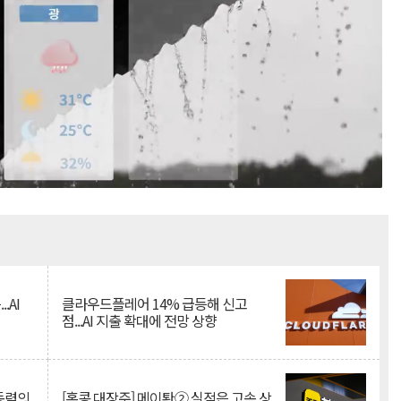
Mute
.AI
클라우드플레어 14% 급등해 신고
점...AI 지출 확대에 전망 상향
 동력의
[홍콩 대장주] 메이퇀② 실적은 고속 상