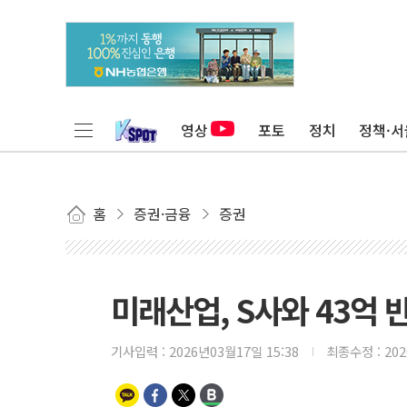
영상
포토
정치
정책·서
홈
증권·금융
증권
미래산업, S사와 43억
기사입력 :
2026년03월17일 15:38
최종수정 :
20