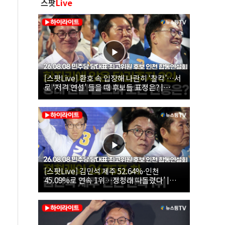
스팟
Live
[스팟Live] 환호 속 입장해 나란히 ‘찰칵’…서
로 ‘저격 연설’ 들을 때 후보들 표정은? |
26.08.08 더불어민주당 당대표·최고위원 후
보 인천 합동연설회
[스팟Live] 김민석 제주 52.64%·인천
45.09%로 연속 1위…정청래 따돌렸다’ |
26.08.08 더불어민주당 당대표·최고위원 후
보 인천 합동연설회