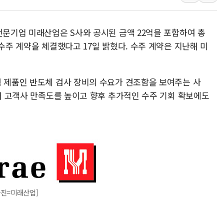
美, 이란전 출구전략 만지작
강릉·동해·삼척 시간당 최대 
전문기업 미래산업은 S사와 공시된 금액 22억을 포함하여 총
폐기물 수거하다 참변…60대
 수주 계약을 체결했다고 17일 밝혔다. 수주 계약은 지난해 미
서울 중랑구 주택가서 흉기 난
李대통령 "결혼 때문에 손해 
력 제품인 반도체 검사 장비의 수요가 견조함을 보여주는 사
여수 오동도 인근 해상서 모
통해 고객사 만족도를 높이고 향후 추가적인 수주 기회 확보에도
추미애, '위안부' 피해자 기림
인천 선재도 갯벌서 해루질 중
인천서 말다툼 중 어머니 흉기
'화합' 꺼낸 김민석에 '뻔뻔
사진=미래산업]