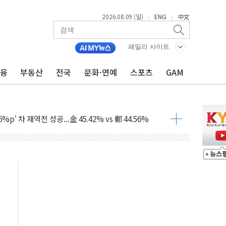
2026.08.09 (일)
ENG
中文
|
|
패밀리 사이트
금융
부동산
전국
문화·연예
스포츠
GAM
투입…고수온 양식장 복구·지원 '총력'
산사태 주의보'...경북도, 호우 피해·통제구간 없어
%p' 차 재역전 성공...金 45.42% vs 鄭 44.56%
·정청래·김민석 당대표 후보
 정청래에 승리...47.75% vs 42.08%
과 발표...김민석 47.75% 정청래 42.08%
표...김민석 45.09% 정청래 43.27% 송영길 11.63%
표...김민석 52.64% 정청래 39.89% 송영길 7.47%
0~8.14)