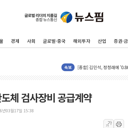
울
경제
사회
글로벌·중국
해외투자
산업
증권·
포항시 재난예산 40억 긴급 
울진·영덕 '호우특보'-포항 '
[종합] 김민석, 정청래에 '0.86
속보
인천 합동연설회 나선 송영길
김민석, 2주차 제주·인천 경선서
인사하는 김민석 당대표 후보
 반도체 검사장비 공급계약
[속보] 민주, 제주·인천 경선 결
[속보] 민주, 인천 경선 결과 발
26년03월17일 15:38
[속보] 민주, 제주 경선 결과 발
가
이번주 국내 주요 금융일정(8.1
가