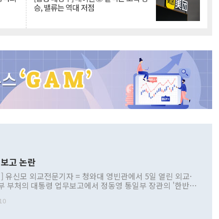
승, 밸류는 역대 저점
보고 논란
] 유신모 외교전문기자 = 청와대 영빈관에서 5일 열린 외교·
부 부처의 대통령 업무보고에서 정동영 통일부 장관의 '한반도
 구상'과 업무보고 발언이 논란을 빚고 있다. 이날 정 장관의
10
정부 내 조율을 거치지 않은 사안을 정책으로 추진하겠다고 공
는가 하면 사실 관계에 맞지 않은 설명도 있었다. 이재명 대통