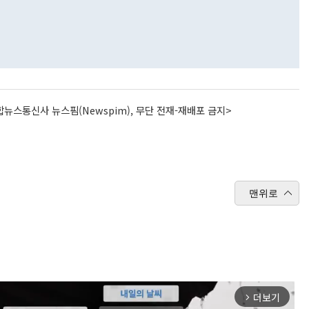
뉴스통신사 뉴스핌(Newspim), 무단 전재-재배포 금지>
맨위로
더보기
arrow_forward_ios