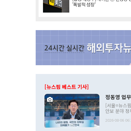
'폭발적 성장'
[뉴스핌 베스트 기사]
정동영 업무
[서울=뉴스핌
안보 분야 정
평화공존 발전
2026-08-06 06:
발언 중에는 
언한 것이 있