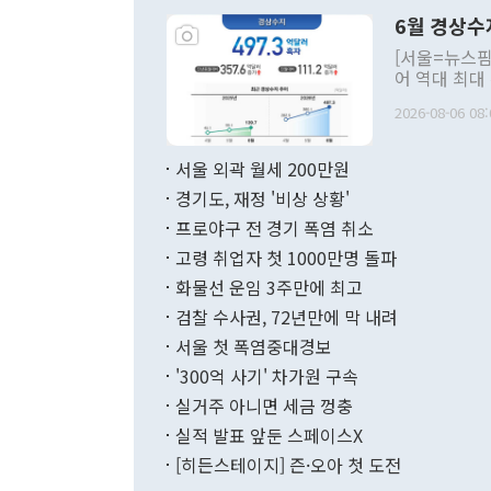
령은 공개적으
6월 경상수
주의적 희망에
관의 대북 정
[서울=뉴스핌
관 부처 장관
어 역대 최대
관의 무리한 
출 호조로 월
다. [정동영 통일부 장관이 지난달 23일 오후 서울 종로구 정부서울청사에
2026-08-06 08:
료=한국은행] 한국은행이 6일 발표한 '2026년 6월 국제수지(잠정)'에
서 취임 1주년 
면 지난 6월
부 장관 권한
1000만달러
서울 외곽 월세 200만원
발전 구상'을
이에 따라 올
적 갈등 해결
경기도, 재정 '비상 상황'
했다. 경상수
결과 혐오의 
9000만달러
프로야구 전 경기 폭염 취소
년간의 CVI
지 기준 상품
고령 취업자 첫 1000만명 돌파
무너졌다고도 
며 월간 기준
현실을 바꾸는
달러로 38.
화물선 운임 3주만에 최고
를 평화 체제
196.9% 급
검찰 수사권, 72년만에 막 내려
함께 4자 대
수출은 160
지만 이 대통
서울 첫 폭염중대경보
(18.6%) 
화공존 정책이
했다. 통관 기
'300억 사기' 차가원 구속
다"고 지적했
(16.4%)
투리가 잡혀 
실거주 아니면 세금 껑충
월(-10억9
쁜 상황이 초
증가와 유류할
실적 발표 앞둔 스페이스X
9·19 군사
기록했지만 
[히든스테이지] 즌·오아 첫 도전
"우리의 선의
로 전환됐다.
으로 약간의 의문