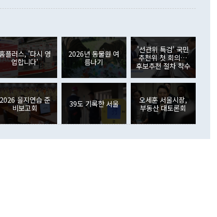
월(21억7000만달러)보다 흑자 폭이 확대됐다. 배당소득수지
 사후 브리핑에서 정 장관이 언급한 '4자 회담'에 대해 "이상
이 늘어난 데다 전월 분기배당에 따른 기저효과로 배당지급이
 어떤 희망이라 하더라도 그건 아직 조율되지 않은 방법"이
6000만달러 흑자를 나타냈다. 금융계정 순자산은 6월 중 467
들께서 디스카운트해 주시면 좋겠다"고 선을 그었다. 정 장관
러 증가해 월간 기준 역대 최대 증가 폭을 기록했다. 종전 최대
아 블라디보스토크에서 열리는 '동방경제포럼(EEF)'을 언급하
월(369억9000만달러)을 넘어선 것이다. 직접투자에서는 내국
원에서 (참석을) 검토하고 있다"고 발언한 데 대해서도 조 장관
가 80억1000만달러, 외국인의 국내투자가 46억3000만달러
'선관위 특검' 국민
외교부의 몫"이라며 "아직 거기까지 진도가 나가지 않았다"고
홈플러스, '다시 영
2026년 동물원 여
. 증권투자에서는 외국인의 국내 주식 매도세가 이어졌다. 외
추천위 첫 회의…
업합니다'
름나기
장관이 이날 소개한 대북 구상과 설명은 정부 내 조율을 거치지
주식 투자는 차익실현 매도 등의 영향으로 316억1000만달러
후보추천 절차 착수
서 문제가 있다. 특히 주적 표현 대체와 국호 사용, 9·19 군
(-310억5000만달러)에 이어 역대 최대 순매도 기록을 다시
 4자회담 추진 등은 통일부 장관이 결정할 사안이 아니어서 월
국인의 국내 채권투자는 세계국채지수(WGBI) 자금 유입에도
이 나오고 있다. 이 대통령은 정 장관의 업무보고를 듣고 난
도래 영향으로 증가 폭이 줄어든 52억9000만달러를 기록했
무보고에 발표했다고 승인난 건 아니다"라고 재차 확인했다. 정
2026 을지연습 준
오세훈 서울시장,
 해외 증권투자는 주식을 중심으로 35억6000만달러 증가했
39도 기록한 서울
비보고회
부동산 대토론회
통은 "정 장관의 발언 내용은 대부분 국가안전보장회의(NSC)
newspim.com
된 사안이 아닌 정 장관의 개인적 생각에 가깝다"며 "안보 관
이 정부의 공식 정책이 아닌 사안을 추진하겠다고 업무보고를
 면전에서 '국군통수권자가 나서야 한다'고 주장한 것은 심각
 5일 청와대 영빈관에서 열린 통일
 외교 안보 부처 업무보고에서 발언하고 있다. [사진=청와대]
장이 현 시점에서 이미 참고가 될 수 없는 과거의 경험 또는 사
식에 기반하고 있다는 것이다. 정 장관이 주장하는 구상은 급
 있는 북한의 전략과 한반도 및 국제 정세를 전혀 반영하지
 비판이 제기되고 있다. 정 장관이 "흘러간 선(先)비핵화만
현실을 바꾸지 못한다"고 언급한 것은 지금까지의 대북 접근