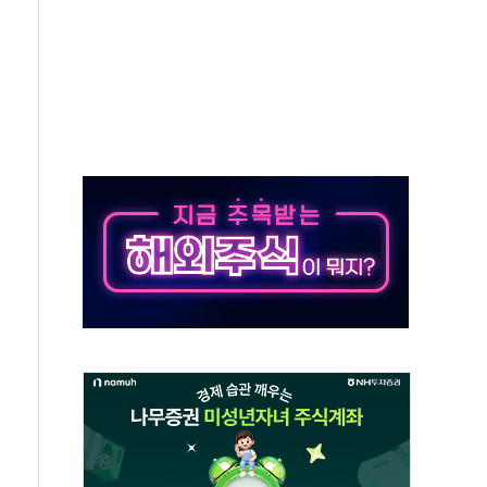
…공습 한계·탄약 부족 현실화
50㎜ 폭우…강원 동해안 강한 비 이어져
 환경미화원 수거차에 치여 사망
동…60대 남성 2명 숨져
보는 일 없게"…'결혼 페널티' 22개 과제 손본다
터보트 전복…1명 사망·1명 실종
의 날 참석..."국제적 시민 연대로 목소리 내야"
 실종 60대 나흘만에 숨진 채 발견
 살해 10대 아들 체포
' 받아친 정청래…제주 연설서 신경전 고조