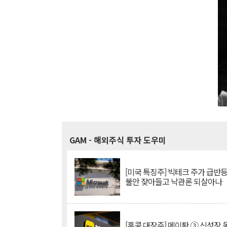
GAM
- 해외주식 투자 도우미
[미국 특징주] 빅테크 주가 급반등..
불안 잦아들고 낙관론 되살아나
[홍콩 대장주] 메이퇀 ③ 신성장