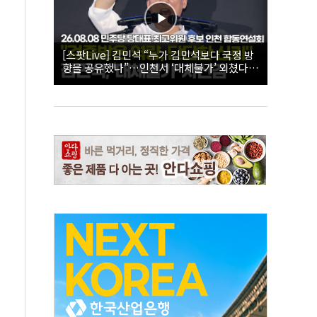
[스팟Live] 김민석 “누가 김민석보다 국정 방
향을 공유했나”…인천서 ‘대체불가’ 외쳤다 |
26.08.08 더불어민주당 당대표·최고위원 후
보 인천 합동연설회