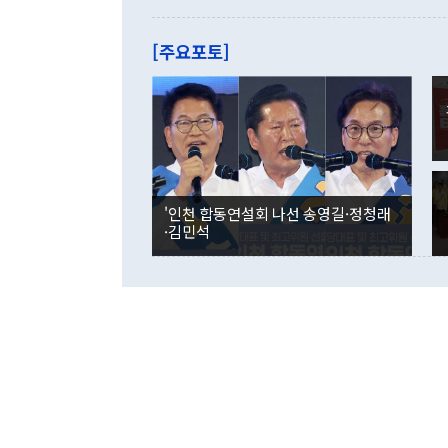
를 기록해 전
관은 업무보고
는 배당수입
주의에 근거한
줄면서 25억
[주요포토]
라며 "여러분
억1000만달
이 9월 러시
였던 올해 3
며 "정부 차
인의 해외투자
은 "그것은 
각각 증가했다
잘랐다. 정 
국인의 국내 
않았다는 점에
감소하며 전월
사합의 복원,
경신했다. 외
권이라는 지적
분기 말 만기
뒤 "여기 업
다. 내국인의
'인천 합동연설회 나선 송영길·정청래
부의 한 소식
다. eoyn2@
·김민석
를 거쳐 결정
련 부처 장관
하고 대통령의
한 문제"라고 지적했다. 이재명 대통령이
외교 국방 등
2026.08.05 ◆시대착오적 접근, 대북 인식 오류 더욱 문제인 것은 정 장관
의 이같은 주
실과 다른 인
격히 변화하고
못하고 있다는
되뇌는 것은 