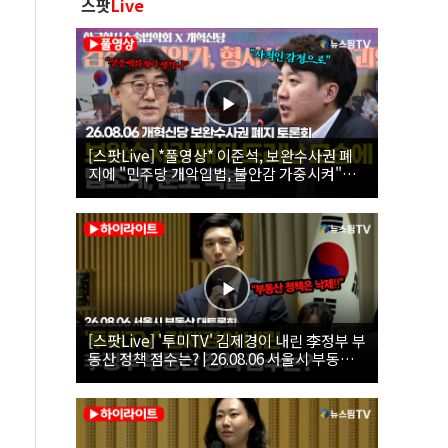
스팟
Live
[스팟Live] *풀영상* 이준석, 보완수사권 폐
지에 "민주당 개악입법, 불안감 가중시켜"｜
26.08.06 개혁신당 보완수사권 폐지 토론회
[스팟Live] '투미TV' 김제경이 내린 李정부 부
동산 정책 점수는? | 26.08.06 서울시 부동산
대토론회