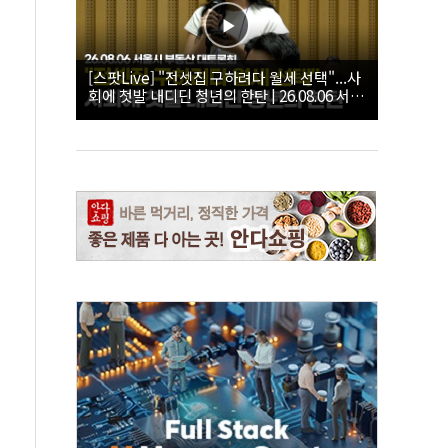
[스팟Live] "전셋집 구하려다 월세 선택"...사
회에 첫발 내디딘 청년의 한탄 | 26.08.06 서울
시 부동산 대토론회