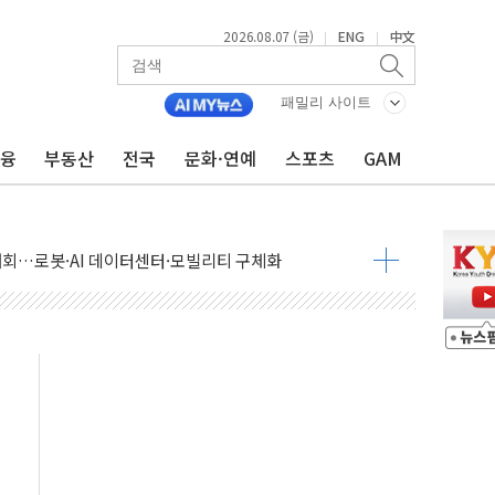
2026.08.07 (금)
ENG
中文
|
|
패밀리 사이트
금융
부동산
전국
문화·연예
스포츠
GAM
 상승… "2분기 기업 순이익 21% 증가" 전망
 나토 회원국 공격 검토… 거짓 깃발 작전"
재회…로봇·AI 데이터센터·모빌리티 구체화
·아이온큐·도어대시↑ VS 샌디스크·피그마·앱러빈↓
 반대…상법·자본시장법 개정 논의"
 차익실현 속 혼조세...웨스턴디지털·샌디스크↓
에 긴급 안보 점검회의
호르무즈 재개방 기대에 강세
조까지, 상승...호실적 보고 기업 상승세 뚜렷
인 '사파리' 공격… 시민들 공포감 극대화 전략
' 임시 주총 기대감에 홀로 상한가…마진 잔액은 사상 최고