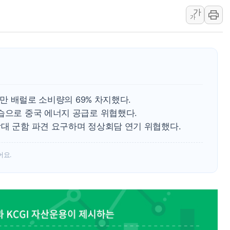
가
'월가의 황제' 다이먼 "금융시장 레
가
양주 섬유염색공장서 화재 1명 중상…
김정관 산업부 장관 "주 52시간 손봐
해군 1함대 창설 80주년…지역과 함께
[3보] 북, 원산서 동해로 단거리 탄도
우크라 드론 전술, 중남미 콜롬비아에
0만 배럴로 소비량의 69% 차지했다.
동해해경, 독도 해상서 부유물 감긴 
습으로 중국 에너지 공급로 위협했다.
주한미군 "오산기지 누출, 백린 아닌 
함대 군함 파견 요구하며 정상회담 연기 위협했다.
구미 폐염산처리업체서 불 2시간30여
어요.