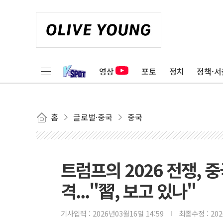
영상
포토
정치
정책·서
홈
글로벌·중국
중국
트럼프의 2026 전쟁, 
격..."習, 보고 있나"
기사입력 :
2026년03월16일 14:59
최종수정 :
20