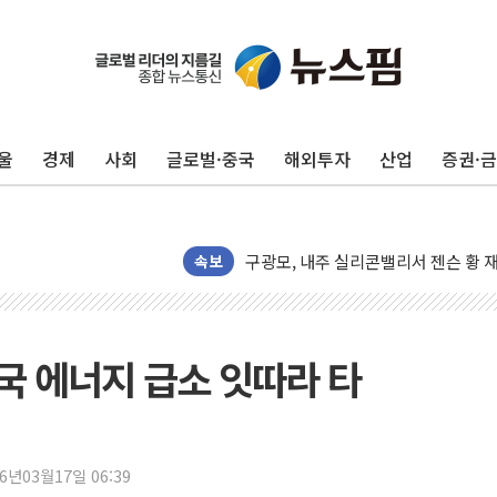
울
경제
사회
글로벌·중국
해외투자
산업
증권·
유럽증시, 견조한 실적 소화하며 대부분
리투아니아 국방 "러, 우크라 드론으로
구광모, 내주 실리콘밸리서 젠슨 황 
뉴욕증시 개장 전 특징주...모더나
속보
김정관 장관 "영업이익 N% 성과급
뉴욕증시 프리뷰, 미 주가선물 AI주
청와대, 북한 단거리 탄도미사일 발사
중국 에너지 급소 잇따라 타
금값 7주 만에 최고…美 고용 둔화·
[인도증시] 중동 긴장 완화에 실적 호
러, 1인칭시점 드론으로 우크라 민간
26년03월17일 06:39
[베트남 증시] 지수 하락 속 'DGC