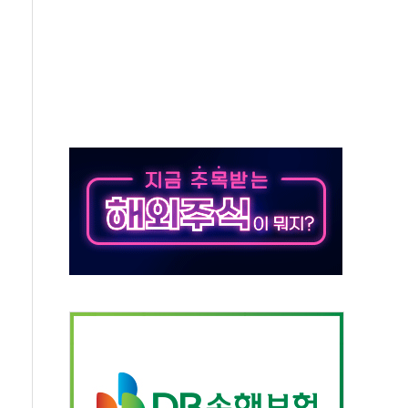
버리지 위험수위…숨은 차입이 더 큰 변수"
대응 1단계 진압 중
야, 경쟁상대 中과 비교해야"
하는 '선봉'의 대민 봉사
미사일 1발 발사… 올해 10번째·42일 만 도발
 새 안보 위기… 반군·마약카르텔이 습득해 전투 활용
어선 구조
무해한 표면 부식 물질"
분만에 진화...외국인 노동자 숨져