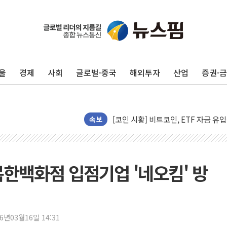
김정관 산업부 장관 "주 52시간 손봐
해군 1함대 창설 80주년…지역과 함께
[3보] 북, 원산서 동해로 단거리 탄도
우크라 드론 전술, 중남미 콜롬비아에
동해해경, 독도 해상서 부유물 감긴 
울
경제
사회
글로벌·중국
해외투자
산업
증권·
주한미군 "오산기지 누출, 백린 아닌 
구미 폐염산처리업체서 불 2시간30여
해군과 함께하는 '불금전파, 송정' 시
속보
강원도 폭염특보 11일째…온열질환·가
[코인 시황] 비트코인, ETF 자금 
[르포] 39도 폭염 속 잠실 개표소 시위
복한백화점 입점기업 '네오킴' 방
강원·전라권 폭염중대경보 확대…온열
빚투·레버리지 줄었지만, 반도체 두 
[2보] 북한, 원산서 동해상 단거리 
양주 가전제품 창고서 화재…차량 3대
26년03월16일 14:31