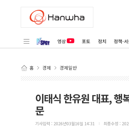
영상
포토
정치
정책·서
홈
경제
경제일반
이태식 한유원 대표, 행
문
기사입력 :
2026년03월16일 14:31
최종수정 :
20