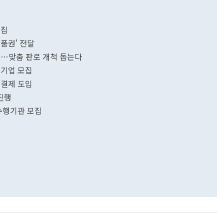
모집
품권' 전달
집…맞춤 판로 개척 돕는다
소기업 모집
 결제 도입
 진행
 수행기관 모집