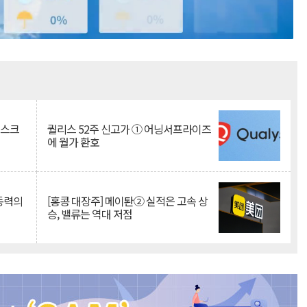
Mute
리스크
퀄리스 52주 신고가 ① 어닝서프라이즈
에 월가 환호
 동력의
[홍콩 대장주] 메이퇀② 실적은 고속 상
승, 밸류는 역대 저점