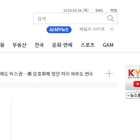
야, 경쟁상대 中과 비교해야"
2026.08.06 (목)
ENG
中文
|
|
하는 '선봉'의 대민 봉사
미사일 1발 발사… 올해 10번째·42일 만 도발
패밀리 사이트
 새 안보 위기… 반군·마약카르텔이 습득해 전투 활용
어선 구조
금융
부동산
전국
문화·연예
스포츠
GAM
무해한 표면 부식 물질"
분만에 진화...외국인 노동자 숨져
즌2
축 피해 최소화 '총력 대응'
유입에도 박스권…美 암호화폐 법안 처리 여부도 변수
 '62일째'..."대부분 여기서 상주"
질환자 2665명·사망 23명
종목에 코스피 '휘청'
탄도미사일 발사
·건물 1동 전소