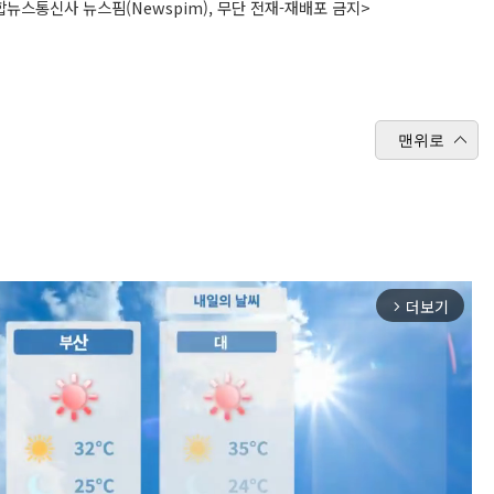
뉴스통신사 뉴스핌(Newspim), 무단 전재-재배포 금지>
맨위로
더보기
arrow_forward_ios