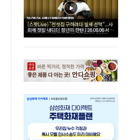
[스팟Live] "전셋집 구하려다 월세 선택"...사
회에 첫발 내디딘 청년의 한탄 | 26.08.06 서울
시 부동산 대토론회