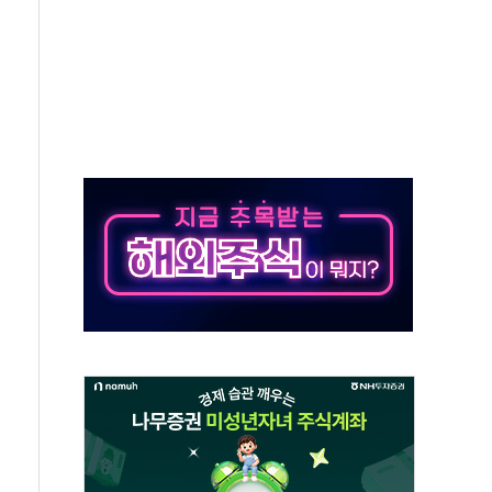
년 이상…리뉴얼이 경쟁력 가른다
호 구속적부심 기각
혁위에 보완수사권 폐지 우려 전달
책… 패트리엇 미사일 지원, 작년의 3분의 1
구속 송치