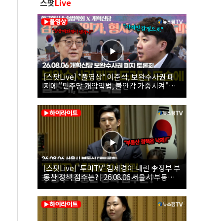
스팟
Live
[스팟Live] *풀영상* 이준석, 보완수사권 폐
지에 "민주당 개악입법, 불안감 가중시켜"｜
26.08.06 개혁신당 보완수사권 폐지 토론회
[스팟Live] '투미TV' 김제경이 내린 李정부 부
동산 정책 점수는? | 26.08.06 서울시 부동산
대토론회