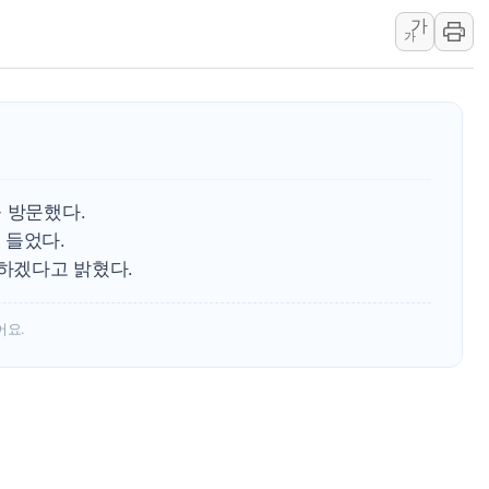
종로·중구 오피스 78%가 준공 10
가
가
법원, '관저 이전 봐주기 감사' 유병
성폭력 피해자 보호단체, 경찰수사개
우크라, 러 탄도미사일 공격에 속수무
"5.18은 북한 지령" 설교한 목사 불
 방문했다.
 들었다.
하겠다고 밝혔다.
어요.