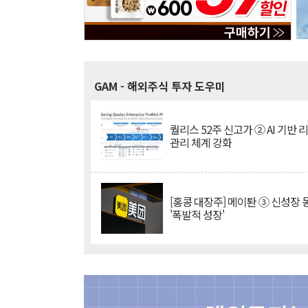
GAM
- 해외주식 투자 도우미
퀄리스 52주 신고가 ② AI 기반 
관리 체계 강화
[홍콩 대장주] 메이퇀 ③ 신성장
'폭발적 성장'