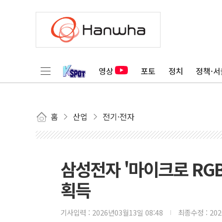
영상
포토
정치
정책·서
홈
산업
전기·전자
삼성전자 '마이크로 RGB 
획득
기사입력 :
2026년03월13일 08:48
최종수정 :
20