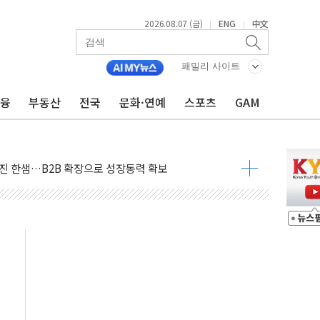
2026.08.07 (금)
ENG
中文
|
|
스템 안정성 한순간도 흔들려선 안돼"
들에게 "내란으로 훼손된 군 신뢰 회복해야"
패밀리 사이트
 순자산 30조 돌파…증시 급락에 업계 1위
금융
부동산
전국
문화·연예
스포츠
GAM
매출 1006억원…전년비 13.9% 증가
운 관심…SK하이닉스, FMS서 '풀스택' 기술력 과시
다진 한샘…B2B 확장으로 성장동력 확보
동났다"…선수금 내걸고 확보 전쟁
사주 1000억 연내 소각…2분기 영업익 853억
목표인데…외국인 숙박 부가세 환급 앞당겨 종료
CK] 축구협회 성접대 기간, 대표팀 무패 外
 몇 년 내 NATO 결속력 시험하려 한정적 침공 가능성"
에 3.5조원 투입키로...'에너지 자립' 일환
주택 36% 늘었다...공급부족 전 시장 규제 탓 커