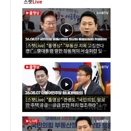
스팟
Live
[스팟Live] *풀영상* "부동산 지옥 고집한다
면!"...李대통령 향한 장동혁의 서슬퍼런 일갈
| 26.08.07 국민의힘 부동산정책 정상화 특별
위원회 전체회의
[스팟Live] *풀영상* 한병도 “국민의힘, 말로
만 주택 공급…공급 법안 처리 협조하라”｜
26.08.07 더불어민주당 원내대책회의