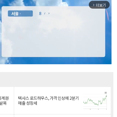
더보기
arrow_forward_ios
Mute
 중계권
텍사스 로드하우스, 가격 인상에 2분기
 발목
매출 성장세