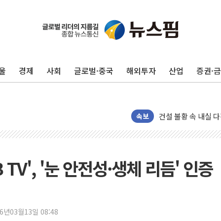
박홍근 "국가재정시
李대통령, 진급 장성
우리자산운용, MMF
울
경제
사회
글로벌·중국
해외투자
산업
증권·
TBH글로벌, 상반기 
AI 메모리 향한 뜨거
건설 불황 속 내실 
속보
"내년 메모리 물량 
현대지에프홀딩스, 자
관광객 3000만명 
TV', '눈 안전성·생체 리듬' 인증
[뉴스핌 이 시각 PI
美 정보 당국 "푸틴,
인도, 바이오가스 생산
서울시, 정비사업으로 
26년03월13일 08:48