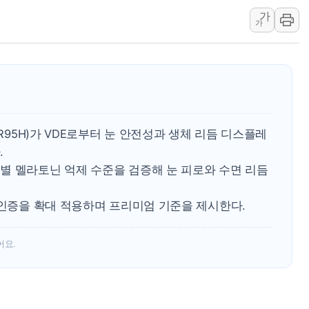
신인류콘텐츠, 핀란드 
가
"일부 존치" vs "
가
[AI 카드뉴스] 기
국민의힘 윤리위, '
수박으로 여름 나는
전남광주 구례 산불 3
캠코, 5918억원 규
(R95H)가 VDE로부터 눈 안전성과 생체 리듬 디스플레
.
별 멜라토닌 억제 수준을 검증해 눈 피로와 수면 리듬
 인증을 확대 적용하며 프리미엄 기준을 제시한다.
어요.