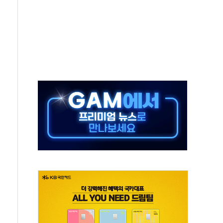
AI 기업 Audission Oy와 운영 파트너십 체결
전면 개발"…서리풀2구역 갈등, 협의 테이블에
후변화가 바꾼 대한민국 여름
부산 돌려차기 발언' 논란 서범수·진종오 징계절차 개시
 하마
2분 만에 주불 진화...인명피해 없어
모 압류재산 1506건 공매