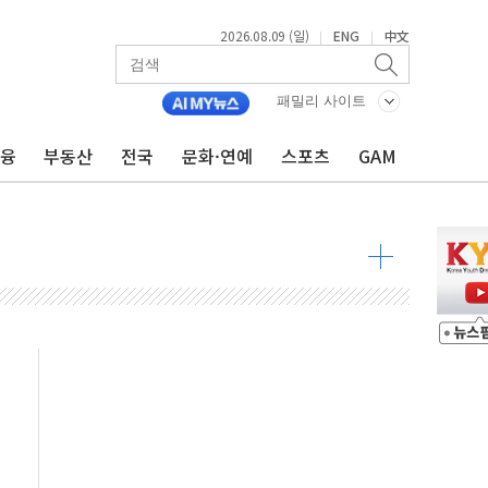
2026.08.09 (일)
ENG
中文
|
|
투입…고수온 양식장 복구·지원 '총력'
산사태 주의보'...경북도, 호우 피해·통제구간 없어
패밀리 사이트
%p' 차 재역전 성공...金 45.42% vs 鄭 44.56%
금융
부동산
전국
문화·연예
스포츠
GAM
·정청래·김민석 당대표 후보
 정청래에 승리...47.75% vs 42.08%
과 발표...김민석 47.75% 정청래 42.08%
표...김민석 45.09% 정청래 43.27% 송영길 11.63%
표...김민석 52.64% 정청래 39.89% 송영길 7.47%
0~8.14)
…공습 한계·탄약 부족 현실화
50㎜ 폭우…강원 동해안 강한 비 이어져
 환경미화원 수거차에 치여 사망
동…60대 남성 2명 숨져