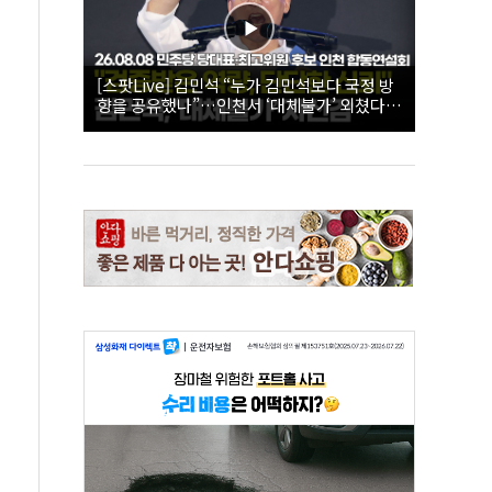
[스팟Live] 김민석 “누가 김민석보다 국정 방
향을 공유했나”…인천서 ‘대체불가’ 외쳤다 |
26.08.08 더불어민주당 당대표·최고위원 후
보 인천 합동연설회