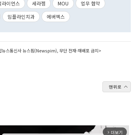
얼라이언스
세라젬
MOU
업무 협약
임플라인치과
에버엑스
뉴스통신사 뉴스핌(Newspim), 무단 전재-재배포 금지>
맨위로
더보기
arrow_forward_ios