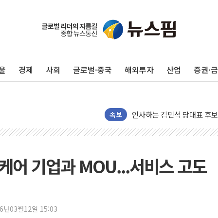
포항시 재난예산 40억 긴급 
울진·영덕 '호우특보'-포항 '
[종합] 김민석, 정청래에 '0.86
울
경제
사회
글로벌·중국
해외투자
산업
증권·
인천 합동연설회 나선 송영길
김민석, 2주차 제주·인천 경선서
인사하는 김민석 당대표 후보
[속보] 민주, 제주·인천 경선 결
속보
[속보] 민주, 인천 경선 결과 발
[속보] 민주, 제주 경선 결과 발
이번주 국내 주요 금융일정(8.1
케어 기업과 MOU...서비스 고도
美, 이란전 출구전략 만지작
강릉·동해·삼척 시간당 최대 
폐기물 수거하다 참변…60대
26년03월12일 15:03
서울 중랑구 주택가서 흉기 난