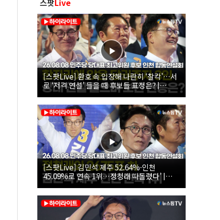
스팟
Live
[스팟Live] 환호 속 입장해 나란히 ‘찰칵’…서
로 ‘저격 연설’ 들을 때 후보들 표정은? |
26.08.08 더불어민주당 당대표·최고위원 후
보 인천 합동연설회
[스팟Live] 김민석 제주 52.64%·인천
45.09%로 연속 1위…정청래 따돌렸다’ |
26.08.08 더불어민주당 당대표·최고위원 후
보 인천 합동연설회