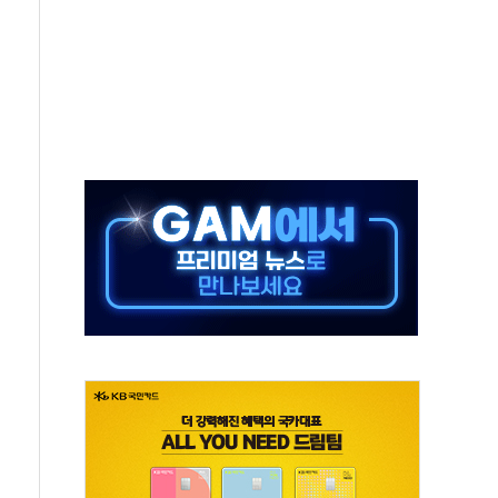
보는 일 없게"…'결혼 페널티' 22개 과제 손본다
터보트 전복…1명 사망·1명 실종
의 날 참석..."국제적 시민 연대로 목소리 내야"
 실종 60대 나흘만에 숨진 채 발견
 살해 10대 아들 체포
' 받아친 정청래…제주 연설서 신경전 고조