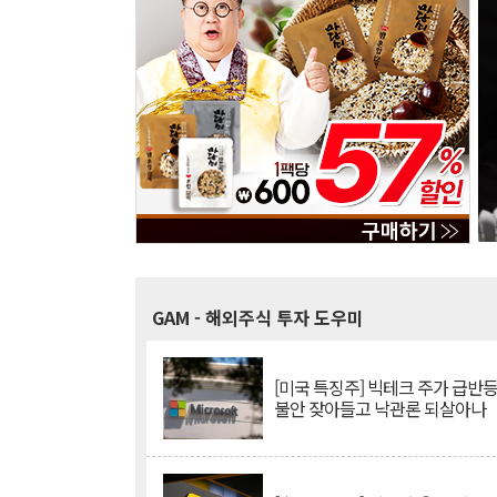
GAM
- 해외주식 투자 도우미
[미국 특징주] 빅테크 주가 급반등..
불안 잦아들고 낙관론 되살아나