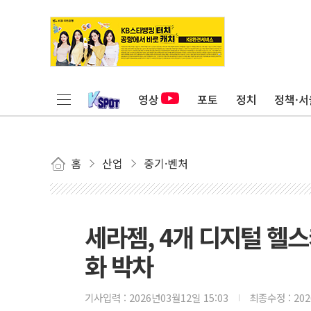
영상
포토
정치
정책·서
홈
산업
중기·벤처
세라젬, 4개 디지털 헬스
화 박차
기사입력 :
2026년03월12일 15:03
최종수정 :
20