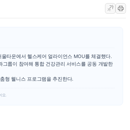
가
李대통령 "결혼 때문에 손해 
가
여수 오동도 인근 해상서 모
추미애, '위안부' 피해자 기림
인천 선재도 갯벌서 해루질 중
인천서 말다툼 중 어머니 흉기
'화합' 꺼낸 김민석에 '뻔뻔
 서울타운에서 헬스케어 얼라이언스 MOU를 체결했다.
치과그룹이 참여해 통합 건강관리 서비스를 공동 개발한
춤형 웰니스 프로그램을 추진한다.
어요.