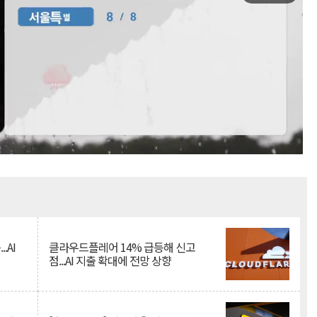
Mute
.AI
클라우드플레어 14% 급등해 신고
점...AI 지출 확대에 전망 상향