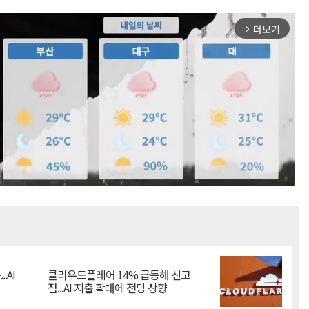
더보기
arrow_forward_ios
Mute
.AI
클라우드플레어 14% 급등해 신고
점...AI 지출 확대에 전망 상향