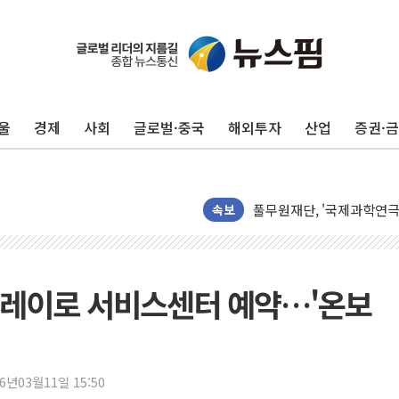
하나금융, 명동 소상공인에 
인천시 광복절 현수막 '태
병무청, 보충역 전면 손질…
홈플러스發 대형마트 판매,
울
경제
사회
글로벌·중국
해외투자
산업
증권·
윤준병·이해민 의원, '정부
'호우·산사태 주의보' 울진 
여야, 황희 '버스 하우스' 
풀무원재단, '국제과학연극제
속보
현대그린푸드 '텍사스로드하
與 "세제개편안 8월 말 당
경인고속도로서 차량 4대 연
플레이로 서비스센터 예약…'온보
"AI가 먼저 알아채고 고친
삼성전자, 美국립연구소와 
[인사] 국무조정실·국무
26년03월11일 15:50
롯데백화점, 앰배서더 2기