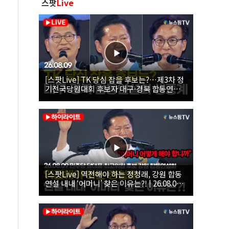
스팟
Live
[스팟Live] TK 당심 잡을 후보는?…제3차 정
기전국당원대회 후보자 대구·경북 합동연설
회 생중계 | 26.08.09
[스팟Live] 역전해야 하는 정청래, 강원 합동
연설 내내 ‘어머니’ 찾은 이유는?! | 26.08.09
더불어민주당 당대표·최고위원 후보 강원 합
동연설회