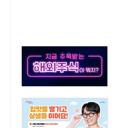
 이상무"…김회천 사장, 원전 현장점검
독 강화' 2개 법 대표 발의
 페널티 만든 건 이 정권…신생아 특례 대출까지 줄여"