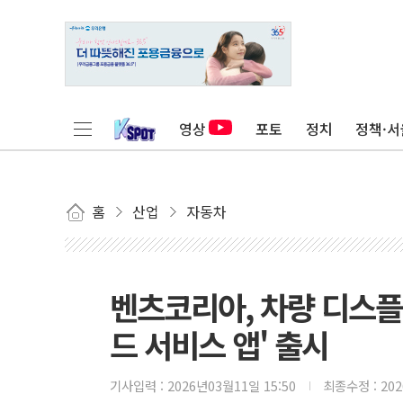
영상
포토
정치
정책·서
홈
산업
자동차
벤츠코리아, 차량 디스
드 서비스 앱' 출시
기사입력 :
2026년03월11일 15:50
최종수정 :
20