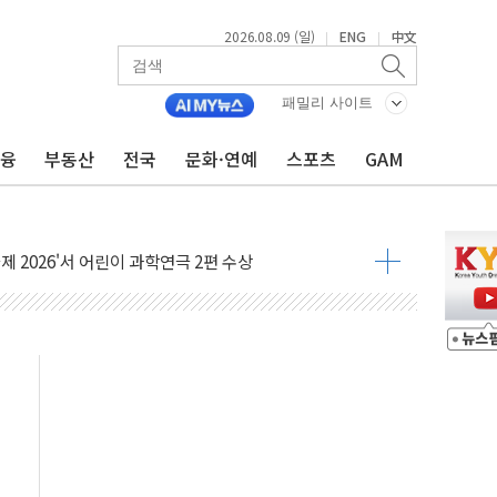
'행복상자' 전달
2026.08.09 (일)
ENG
中文
|
|
극기 거꾸로' 논란…이틀만에 철거
 예술·체육요원 최대 33% 감축
패밀리 사이트
 역대 최대폭 감소한 9.4%↓…유통업계 양극화 심화
금융
부동산
전국
문화·연예
스포츠
GAM
 특사'로 콜롬비아 대통령 취임식 참석
시간당 30mm 강한 비...호우 피해 없어
공방…野 "청년 우롱 기괴" vs 與 "송구한 해프닝"
 2026'서 어린이 과학연극 2편 수상
우스' 잠실점, 직장인 핫플레이스로 부상
정 조율 완료…초고가·비거주 1주택 등 여론 수렴"
쇄 추돌…7세 남아 등 4명 부상
다"…LG유플러스, AI 홈네트워크 구현 첫발
영하 30도 극저온 난방기술 개발한다
총리비서실
 모집…지역 크리에이터 확대