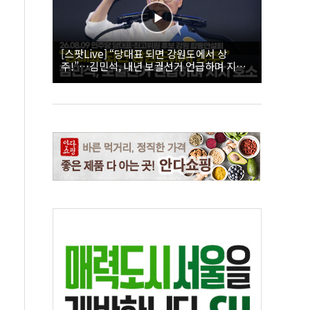
[스팟Live] “당대표 되면 강원도에서 상
주!”…김민석, 내년 보궐선거 언급하며 지지
호소 | 26.08.09 더불어민주당 당대표·최고위
원 후보 강원 합동연설회