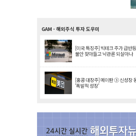
GAM
- 해외주식 투자 도우미
[미국 특징주] 빅테크 주가 급반등..
불안 잦아들고 낙관론 되살아나
[홍콩 대장주] 메이퇀 ③ 신성장
'폭발적 성장'