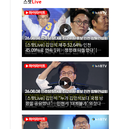
스팟
Live
[스팟Live] 김민석 제주 52.64%·인천
45.09%로 연속 1위…정청래 따돌렸다’ |
26.08.08 더불어민주당 당대표·최고위원 후
보 인천 합동연설회
[스팟Live] 김민석 “누가 김민석보다 국정 방
향을 공유했나”…인천서 ‘대체불가’ 외쳤다 |
26.08.08 더불어민주당 당대표·최고위원 후
보 인천 합동연설회