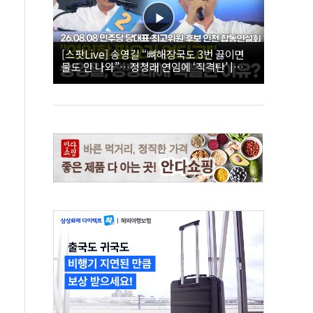
[스팟Live] 송영길 “뼈해장국도 3번 끓이면
물도 안 나와”…정청래 연임에 ‘직격탄’ |
26.08.08 더불어민주당 당대표·최고위원 후
보 인천 합동연설회