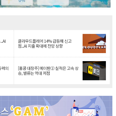
Mute
.AI
클라우드플레어 14% 급등해 신고
점...AI 지출 확대에 전망 상향
 동력의
[홍콩 대장주] 메이퇀② 실적은 고속 상
승, 밸류는 역대 저점