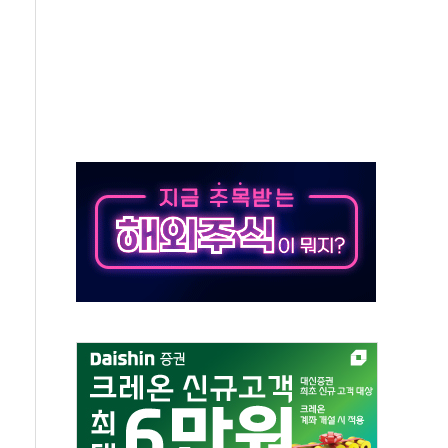
 실종 60대 나흘만에 숨진 채 발견
 살해 10대 아들 체포
' 받아친 정청래…제주 연설서 신경전 고조
지시…與 "적극 환영"·野 "졸속 국정"