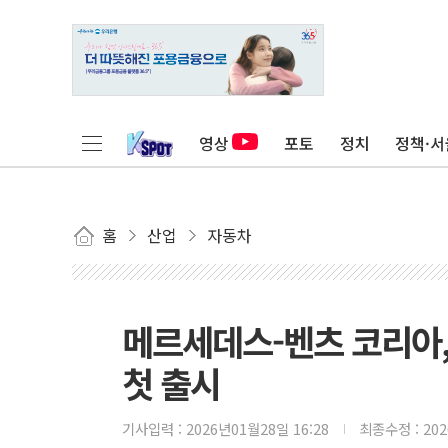
영상
포토
정치
정책·서
홈
산업
자동차
메르세데스-벤츠 코리아, A
첫 출시
기사입력 :
2026년01월28일 16:28
최종수정 :
20