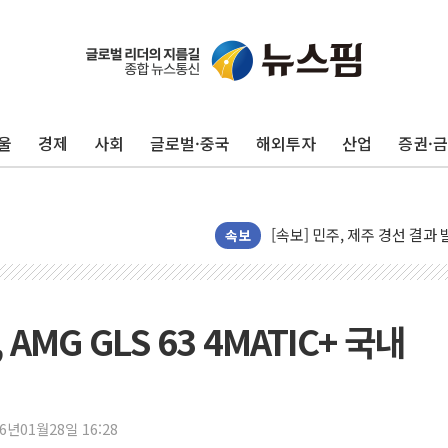
[종합] 김민석, 정청래에 '0.86
인천 합동연설회 나선 송영길
김민석, 2주차 제주·인천 경선서
인사하는 김민석 당대표 후보
울
경제
사회
글로벌·중국
해외투자
산업
증권·
[속보] 민주, 제주·인천 경선 결
[속보] 민주, 인천 경선 결과 발
[속보] 민주, 제주 경선 결과 발
이번주 국내 주요 금융일정(8.1
속보
美, 이란전 출구전략 만지작
강릉·동해·삼척 시간당 최대 
폐기물 수거하다 참변…60대
MG GLS 63 4MATIC+ 국내
서울 중랑구 주택가서 흉기 난
李대통령 "결혼 때문에 손해 
여수 오동도 인근 해상서 모
26년01월28일 16:28
추미애, '위안부' 피해자 기림