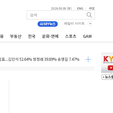
%p' 차 재역전 성공...金 45.42% vs 鄭 44.56%
2026.08.08 (토)
ENG
中文
|
|
·정청래·김민석 당대표 후보
 정청래에 승리...47.75% vs 42.08%
패밀리 사이트
금융
부동산
전국
문화·연예
스포츠
GAM
과 발표...김민석 47.75% 정청래 42.08%
표...김민석 45.09% 정청래 43.27% 송영길 11.63%
표...김민석 52.64% 정청래 39.89% 송영길 7.47%
0~8.14)
…공습 한계·탄약 부족 현실화
50㎜ 폭우…강원 동해안 강한 비 이어져
 환경미화원 수거차에 치여 사망
동…60대 남성 2명 숨져
보는 일 없게"…'결혼 페널티' 22개 과제 손본다
터보트 전복…1명 사망·1명 실종
의 날 참석..."국제적 시민 연대로 목소리 내야"