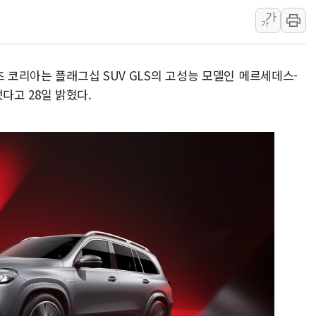
가
인천 선재도 갯벌서 해루질 중
가
인천서 말다툼 중 어머니 흉기
'화합' 꺼낸 김민석에 '뻔뻔
츠 코리아는 플래그십 SUV GLS의 고성능 모델인 메르세데스-
李대통령, ISA 개편 재검토 
했다고 28일 밝혔다.