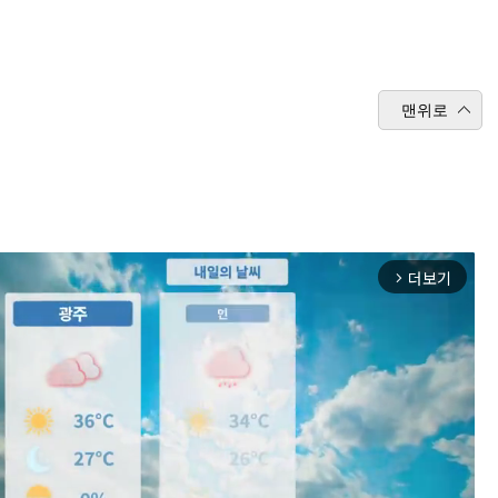
맨위로
더보기
arrow_forward_ios