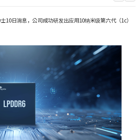
주말 대전 아파트서 화재·
한경협, 100개 스타트업
力士10日消息，公司成功研发出应用10纳米级第六代（1c）
대법, 신서천화력 건설현장
청주서 후진 차량 노려 고의
연일 뜨거운 폭염, 옛 사
2027년부터 개편되는 공