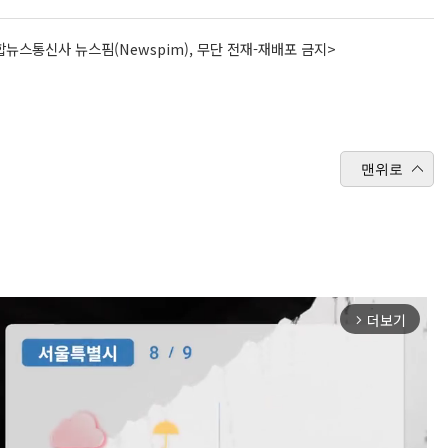
뉴스통신사 뉴스핌(Newspim), 무단 전재-재배포 금지>
맨위로
더보기
arrow_forward_ios