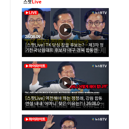
스팟
Live
[스팟Live] TK 당심 잡을 후보는?…제3차 정
기전국당원대회 후보자 대구·경북 합동연설
회 생중계 | 26.08.09
[스팟Live] 역전해야 하는 정청래, 강원 합동
연설 내내 ‘어머니’ 찾은 이유는?! | 26.08.09
더불어민주당 당대표·최고위원 후보 강원 합
동연설회