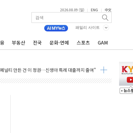
2026.08.09 (일)
ENG
中文
|
|
영하 30도 극저온 난방기술 개발한다
총리비서실
패밀리 사이트
 모집…지역 크리에이터 확대
금융
부동산
전국
문화·연예
스포츠
GAM
 이상무"…김회천 사장, 원전 현장점검
독 강화' 2개 법 대표 발의
 페널티 만든 건 이 정권…신생아 특례 대출까지 줄여"
의에 "수용할 수 없다" 반박
 결혼까지 정쟁 소재 삼아…청년 삶 가로막는 걸림돌"
 사망자 2명…올해 하루 환자 최다
사)씨 모친상
난간 붕괴…인명피해 없어
 신종 보이스피싱 기승…금감원 소비자경보
주역 찾는다...중기부, 장관 표창 후보자 모집
 아우른 통합노조 설립 추진