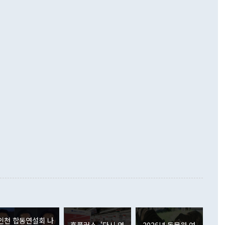
기자간담회를 하고 있다. [사진=통일부] 2026.07.23 ◆통일
 경상수지는 497억3000만달러 흑자로 집계됐다. 전월(386억
 넘어선 주장 정 장관은 이날 업무보고에서 '한반도 평화공존
)에 이어 두 달 연속 월간 기준 역대 최대 기록을 갈아치웠다.
 설명하면서 이재명 정부 2년차 핵심 과제로 상호 존중·평화
해 상반기 누적 경상수지 흑자는 1910억1000만달러를 기록
·핵 없는 한반도 등 3대 기본 방향을 제시했다. 정 장관은 "대
지 흑자를 견인한 것은 상품수지다. 6월 상품수지는 478억
언어는 멈춰야 한다"면서 주적 용어 대체를 주장했다. 지난 25
 흑자를 기록하며 전월에 이어 역대 최대를 다시 썼다. 국제수
D(완전하고 검증가능하며 되돌릴 수 없는 비핵화) 구도는 이미
수출은 1123억7000만달러로 전년 동월 대비 84.5% 증가하
했다. 또 "현 시점에서 흘러간 선(先)비핵화만 되뇌는 것은
 처음으로 1000억달러를 넘어섰다. 상품수입은 644억8000만
 데 힘이 되지 않는다"고 주장했다. 정 장관은 또 "정전 체제
6% 늘었다. 통관 기준으로는 반도체 수출이 전년 동월 대비
로 바꾸는 논의에 착수하겠다"면서 "북·미 정상회담 견인과
증했고 컴퓨터·주변기기(SSD)는 282.7% 증가했다. IT 품목
화의 동력을 확보하기 위해 최선을 다할 것"이라고 말했다. 하
.4% 늘었으며 비IT 품목도 ▲석유제품(47.5%) ▲화공품
령은 정 장관의 구상에 대부분 제동을 걸었다. 이 대통령은 "평
▲철강제품(17.9%) ▲승용차(6.1%) 등을 중심으로 18.6% 증가
 정치적으로 악용되는 측면이 있다"며 "많이 조심하셔야 한
준 수입은 ▲원자재(30.5%) ▲자본재(35.3%) ▲소비재
다. 북한을 다른 이름으로 불러야 한다는 주장에는 "표현에 꼬
가 모두 늘었다. 서비스수지는 12억9000만달러 적자를 기록해 전
정쟁으로 휘몰아 들어가면 원래 하고자 했던 데에서 오히려 나
000만달러)보다 적자 폭이 확대됐다. 여행수지는 외국인 입국자
래될 수 있다"고 경고했다. 이 대통령은 남북 신뢰 구축을 위해
증료 인상 등에 따른 출국자 감소로 4억4000만달러 흑자를
합의를 선제적으로 복원해야 한다는 정 장관의 주장에 대해서도
지식재산권사용료수지는 전월 흑자에서 4억4000만달러 적자
대로 하는 게 과연 한반도의 평화와 안정에 플러스냐, 결론적
 본원소득수지는 배당소득을 중심으로 32억7000만달러 흑자
이 들 때도 있다"며 부정적으로 반응했다. 조현 외교부 장
월(21억7000만달러)보다 흑자 폭이 확대됐다. 배당소득수지
 사후 브리핑에서 정 장관이 언급한 '4자 회담'에 대해 "이상
이 늘어난 데다 전월 분기배당에 따른 기저효과로 배당지급이
 어떤 희망이라 하더라도 그건 아직 조율되지 않은 방법"이
6000만달러 흑자를 나타냈다. 금융계정 순자산은 6월 중 467
들께서 디스카운트해 주시면 좋겠다"고 선을 그었다. 정 장관
러 증가해 월간 기준 역대 최대 증가 폭을 기록했다. 종전 최대
아 블라디보스토크에서 열리는 '동방경제포럼(EEF)'을 언급하
월(369억9000만달러)을 넘어선 것이다. 직접투자에서는 내국
원에서 (참석을) 검토하고 있다"고 발언한 데 대해서도 조 장관
가 80억1000만달러, 외국인의 국내투자가 46억3000만달러
인천 합동연설회 나
외교부의 몫"이라며 "아직 거기까지 진도가 나가지 않았다"고
홈플러스, '다시 영
2026년 동물원 여