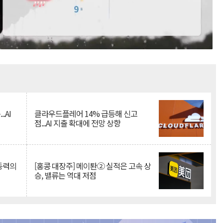
Mute
.AI
클라우드플레어 14% 급등해 신고
점...AI 지출 확대에 전망 상향
 동력의
[홍콩 대장주] 메이퇀② 실적은 고속 상
승, 밸류는 역대 저점